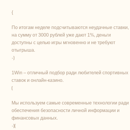
{
По итогам неделе подсчитываются неудачные ставки,
на сумму от 3000 рублей уже дают 1%, деньги
доступны с целью игры мгновенно и не требуют
отыгрыша.
-}
1Win – отличный подбор ради любителей спортивных
ставок и онлайн-казино.
{
Мы используем самые современные технологии ради
обеспечения безопасности личной информации и
финансовых данных.
-}{