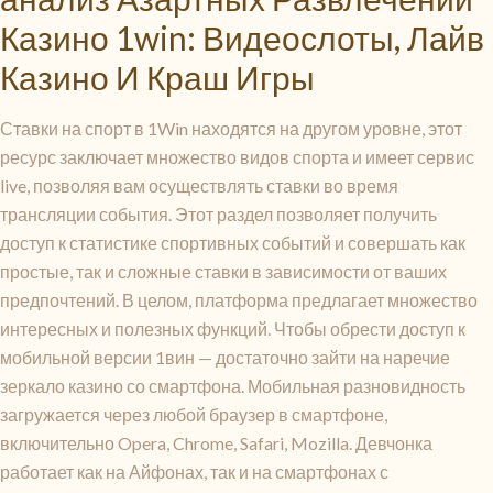
Казино 1win: Видеослоты, Лайв
Казино И Краш Игры
Ставки на спорт в 1Win находятся на другом уровне, этот
ресурс заключает множество видов спорта и имеет сервис
live, позволяя вам осуществлять ставки во время
трансляции события. Этот раздел позволяет получить
доступ к статистике спортивных событий и совершать как
простые, так и сложные ставки в зависимости от ваших
предпочтений. В целом, платформа предлагает множество
интересных и полезных функций. Чтобы обрести доступ к
мобильной версии 1вин — достаточно зайти на наречие
зеркало казино со смартфона. Мобильная разновидность
загружается через любой браузер в смартфоне,
включительно Opera, Chrome, Safari, Mozilla. Девчонка
работает как на Айфонах, так и на смартфонах с