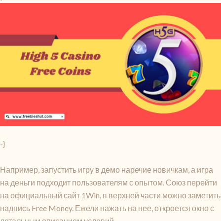
-}
Например, запустить игру в демо наречие новичкам, а игра
на деньги подходит пользователям с опытом. Союз перейти
на официальный сайт 1Win, в верхней части можно заметить
надпись Free Money. Ежели нажать на нее, откроется окно с
детальным описанием условий.