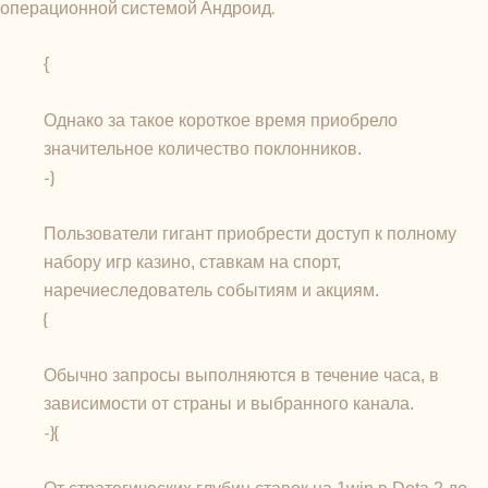
операционной системой Андроид.
{
Однако за такое короткое время приобрело
значительное количество поклонников.
-}
Пользователи гигант приобрести доступ к полному
набору игр казино, ставкам на спорт,
наречиеследователь событиям и акциям.
{
Обычно запросы выполняются в течение часа, в
зависимости от страны и выбранного канала.
-}{