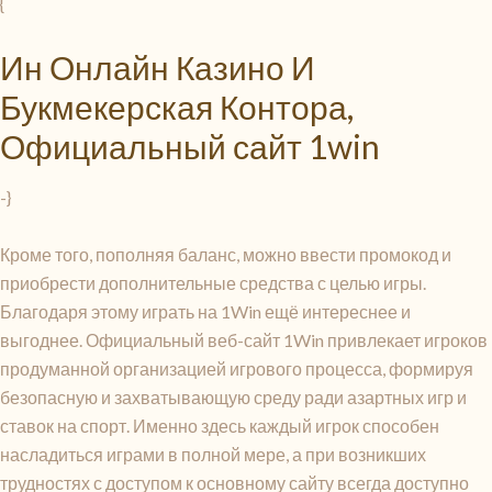
{
Ин Онлайн Казино И
Букмекерская Контора,
Официальный сайт 1win
-}
Кроме того, пополняя баланс, можно ввести промокод и
приобрести дополнительные средства с целью игры.
Благодаря этому играть на 1Win ещё интереснее и
выгоднее. Официальный веб-сайт 1Win привлекает игроков
продуманной организацией игрового процесса, формируя
безопасную и захватывающую среду ради азартных игр и
ставок на спорт. Именно здесь каждый игрок способен
насладиться играми в полной мере, а при возникших
трудностях с доступом к основному сайту всегда доступно