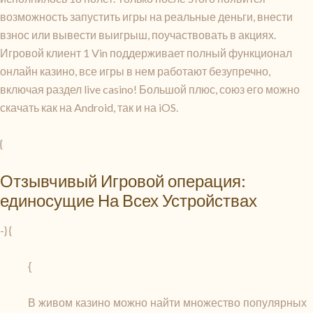
возможность запустить игры на реальные деньги, внести
взнос или вывести выигрыш, поучаствовать в акциях.
Игровой клиент 1 Vin поддерживает полный функционал
онлайн казино, все игры в нем работают безупречно,
включая раздел live casino! Большой плюс, союз его можно
скачать как на Android, так и на iOS.
{
Отзывчивый Игровой операция:
единосущие На Всех Устройствах
-} {
{
В живом казино можно найти множество популярных