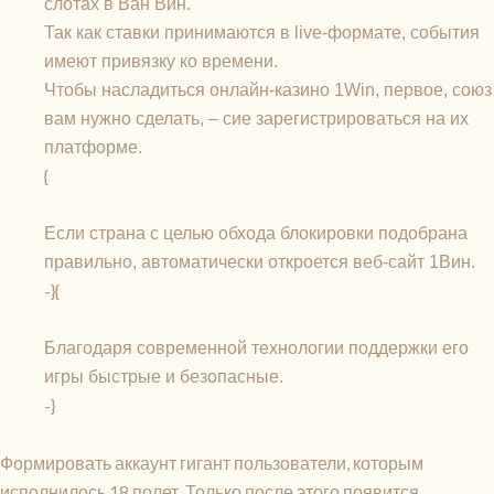
слотах в Ван Вин.
Так как ставки принимаются в live-формате, события
имеют привязку ко времени.
Чтобы насладиться онлайн-казино 1Win, первое, союз
вам нужно сделать, – сие зарегистрироваться на их
платформе.
{
Если страна с целью обхода блокировки подобрана
правильно, автоматически откроется веб-сайт 1Вин.
-}{
Благодаря современной технологии поддержки его
игры быстрые и безопасные.
-}
Формировать аккаунт гигант пользователи, которым
исполнилось 18 полет. Только после этого появится