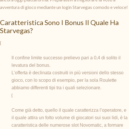
avventura di gioco mediante un login Starvegas comodo e veloce!
Caratteristica Sono I Bonus Il Quale Ha
Starvegas?
{
Il confine limite successo prelievo pari a 0,4 di solito il
levatura del bonus.
L’offerta è declinata costruiti in più versioni dello stesso
gioco, con lo scopo di esempio, per la sola Roulette
abbiamo differenti tipi tra i quali selezionare.
{
Come già detto, quello il quale caratterizza l’operatore, e
il quale attira un folto volume di giocatori sui suoi lidi, è la
caratteristica delle numerose slot Novomatic, a formare