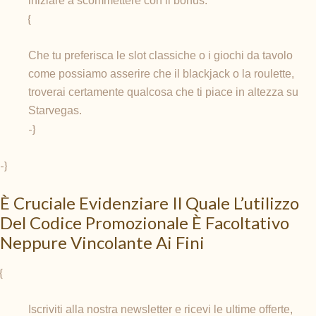
iniziare a scommettere con il bonus.
{
Che tu preferisca le slot classiche o i giochi da tavolo
come possiamo asserire che il blackjack o la roulette,
troverai certamente qualcosa che ti piace in altezza su
Starvegas.
-}
-}
È Cruciale Evidenziare Il Quale L’utilizzo
Del Codice Promozionale È Facoltativo
Neppure Vincolante Ai Fini
{
Iscriviti alla nostra newsletter e ricevi le ultime offerte,