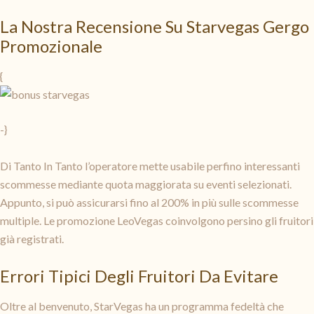
La Nostra Recensione Su Starvegas Gergo
Promozionale
{
-}
Di Tanto In Tanto l’operatore mette usabile perfino interessanti
scommesse mediante quota maggiorata su eventi selezionati.
Appunto, si può assicurarsi fino al 200% in più sulle scommesse
multiple. Le promozione LeoVegas coinvolgono persino gli fruitori
già registrati.
Errori Tipici Degli Fruitori Da Evitare
Oltre al benvenuto, StarVegas ha un programma fedeltà che