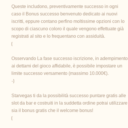
Queste includono, preventivamente successo in ogni
caso il Bonus successo benvenuto dedicato ai nuovi
iscritti, eppure contano perfino moltissime opzioni con lo
scopo di ciascuno coloro il quale vengono effettuate già
registrati al sito e lo frequentano con assiduità.
{
Osservando La fase successo iscrizione, in adempimento
ai dettami del gioco affidabile, è possibile impostare un
limite successo versamento (massimo 10.000€).
-}
Starvegas ti da la possibilità successo puntare gratis alle
slot da bar e costruiti in la suddetta ordine potrai utilizzare
sia il bonus gratis che il welcome bonus!
{