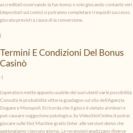
accreditati osservando la fun bonus e solo giocando contante veri
(depositati sul conto) si potranno completare i requisiti successo
giocata previsti a causa di la conversione.
{
Termini E Condizioni Del Bonus
Casinò
-}
L’operatore mette appunto usabile dei suoi utenti varie possibilità.
Consulta le probabilità vittoria guadagno sul sito dell’Agenzia
Dogane e Monopoli. Si ricorda che il gioco è vietato ai minori e
può causare soggezione patologica. Su VideoSlotOnline.it potrai
giocare sulle Slot Machine gratis (inter. alle versioni demo che
aggiungiamo ciascuno giorno. Le recensioni analizzano diverse