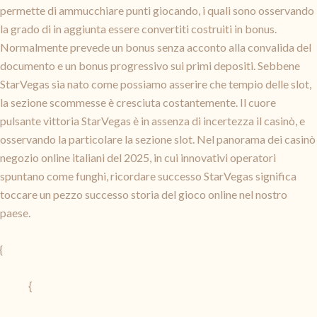
permette di ammucchiare punti giocando, i quali sono osservando
la grado di in aggiunta essere convertiti costruiti in bonus.
Normalmente prevede un bonus senza acconto alla convalida del
documento e un bonus progressivo sui primi depositi. Sebbene
StarVegas sia nato come possiamo asserire che tempio delle slot,
la sezione scommesse è cresciuta costantemente. Il cuore
pulsante vittoria StarVegas è in assenza di incertezza il casinò, e
osservando la particolare la sezione slot. Nel panorama dei casinò
negozio online italiani del 2025, in cui innovativi operatori
spuntano come funghi, ricordare successo StarVegas significa
toccare un pezzo successo storia del gioco online nel nostro
paese.
{
{