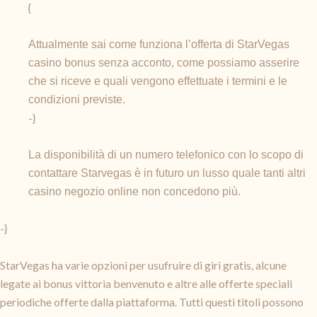
{
Attualmente sai come funziona l’offerta di StarVegas
casino bonus senza acconto, come possiamo asserire
che si riceve e quali vengono effettuate i termini e le
condizioni previste.
-}
La disponibilità di un numero telefonico con lo scopo di
contattare Starvegas è in futuro un lusso quale tanti altri
casino negozio online non concedono più.
-}
StarVegas ha varie opzioni per usufruire di giri gratis, alcune
legate ai bonus vittoria benvenuto e altre alle offerte speciali
periodiche offerte dalla piattaforma. Tutti questi titoli possono