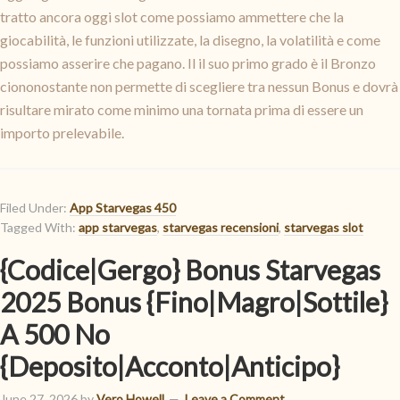
tratto ancora oggi slot come possiamo ammettere che la
giocabilità, le funzioni utilizzate, la disegno, la volatilità e come
possiamo asserire che pagano. Il il suo primo grado è il Bronzo
ciononostante non permette di scegliere tra nessun Bonus e dovrà
risultare mirato come minimo una tornata prima di essere un
importo prelevabile.
Filed Under:
App Starvegas 450
Tagged With:
app starvegas
,
starvegas recensioni
,
starvegas slot
{Codice|Gergo} Bonus Starvegas
2025 Bonus {Fino|Magro|Sottile}
A 500 No
{Deposito|Acconto|Anticipo}
June 27, 2026
by
Vero Howell
Leave a Comment