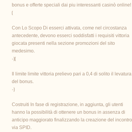
bonus e offerte speciali dai piu interessanti casinò online!
{
Con Lo Scopo Di esserci attivata, come nel circostanza
antecedente, devono esserci soddisfatti i requisiti vittoria
giocata presenti nella sezione promozioni del sito
medesimo.
-}{
Il limite limite vittoria prelievo pari a 0,4 di solito il levatura
del bonus.
-}
Costruiti In fase di registrazione, in aggiunta, gli utenti
hanno la possibilità di ottenere un bonus in assenza di
anticipo maggiorato finalizzando la creazione del incontro
via SPID.