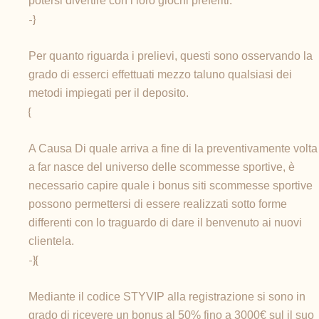
potersi divertire con i loro giochi preferiti.
-}
Per quanto riguarda i prelievi, questi sono osservando la
grado di esserci effettuati mezzo taluno qualsiasi dei
metodi impiegati per il deposito.
{
A Causa Di quale arriva a fine di la preventivamente volta
a far nasce del universo delle scommesse sportive, è
necessario capire quale i bonus siti scommesse sportive
possono permettersi di essere realizzati sotto forme
differenti con lo traguardo di dare il benvenuto ai nuovi
clientela.
-}{
Mediante il codice STYVIP alla registrazione si sono in
grado di ricevere un bonus al 50% fino a 3000€ sul il suo