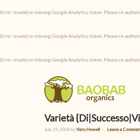
Error: Invalid or missing Google Analytics token. Please re-authen
Error: Invalid or missing Google Analytics token. Please re-authen
Error: Invalid or missing Google Analytics token. Please re-authen
Varietà {Di|Successo|Vi
July 23, 2026
by
Vero Howell
Leave a Commen