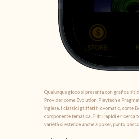
Qualunque gioco si presenta con grafica nitid
Provider come Evolution, Playtech e Pragmatic 
inglese. I classici gtiffati Novomatic, come
componente tematica. Filtri rapidi e ricerca
varietà si estende anche a poker, punto banc