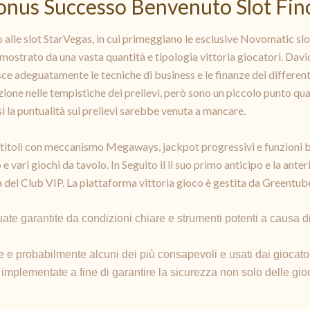
Bonus Successo Benvenuto Slot Fi
 alle slot StarVegas, in cui primeggiano le esclusive Novomatic slot co
ostrato da una vasta quantità e tipologia vittoria giocatori. Davide
sce adeguatamente le tecniche di business e le finanze dei differe
zione nelle tempistiche dei prelievi, però sono un piccolo punto qual
si la puntualità sui prelievi sarebbe venuta a mancare.
ta, titoli con meccanismo Megaways, jackpot progressivi e funzion
 vari giochi da tavolo. In Seguito il il suo primo anticipo e la an
a del Club VIP. La piattaforma vittoria gioco è gestita da Greentu
ate garantite da condizioni chiare e strumenti potenti a causa 
 e probabilmente alcuni dei più consapevoli e usati dai giocatori
mplementate a fine di garantire la sicurezza non solo delle gioca