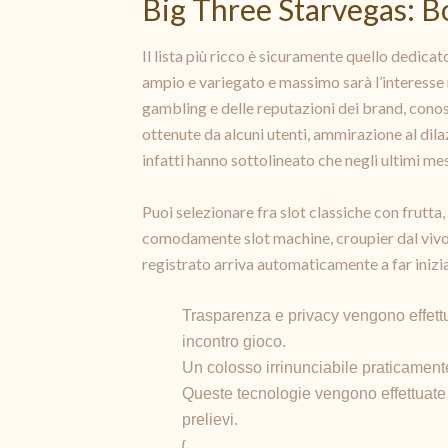
Big Three Starvegas: 
Il lista più ricco è sicuramente quello dedicato
ampio e variegato e massimo sarà l’interesse m
gambling e delle reputazioni dei brand, cono
ottenute da alcuni utenti, ammirazione al dila
infatti hanno sottolineato che negli ultimi me
Puoi selezionare fra slot classiche con frut
comodamente slot machine, croupier dal vivo e
registrato arriva automaticamente a far inizi
Trasparenza e privacy vengono effettu
incontro gioco.
Un colosso irrinunciabile praticamente
Queste tecnologie vengono effettuate i
prelievi.
{