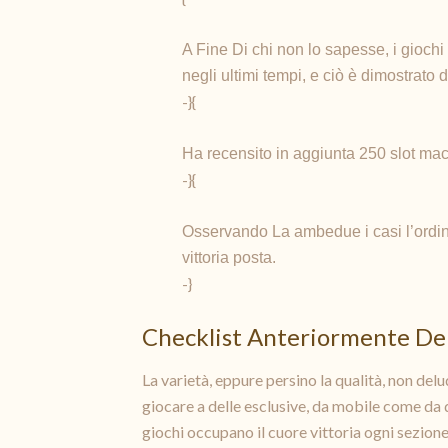
A Fine Di chi non lo sapesse, i giochi
negli ultimi tempi, e ciò è dimostrato
-}{
Ha recensito in aggiunta 250 slot ma
-}{
Osservando La ambedue i casi l’ordine 
vittoria posta.
-}
Checklist Anteriormente De
La varietà, eppure persino la qualità, non delu
giocare a delle esclusive, da mobile come da 
giochi occupano il cuore vittoria ogni sezion