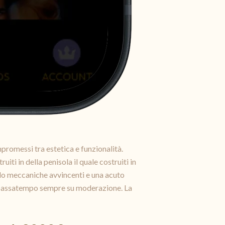
promessi tra estetica e funzionalità.
ti in della penisola il quale costruiti in
do meccaniche avvincenti e una acuto
un passatempo sempre su moderazione. La