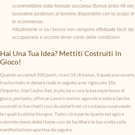
scommettitore sotto formato successo Bonus entro 48 ore
lavorative posteriori al termine disponibile con lo scopo di
le scommesse.
Attualmente si sa i bonus non vengono effettuate facili da
accaparrarsi e occorre tener conto delle condizioni.
Hai Una Tua Idea? Mettiti Costruiti In
Gioco!
Quando accumuli 100 punti, ricevi 1€ di bonus, il quale può essere
trasformato in denaro reale in seguito aver rigiocato 10x
l’importo. StarCasinò Bet, in più, ha a cura la tua esperienza di
gioco, pertanto, offre un Lavoro sevizio agevole e veloce (anche
costruiti in live chat!) così da aiutarti nel circostanza osservando
la i quali tu abbia bisogno. Tutto ciò è partecipante nel agio e
concreto menù della Home così da facilitare la tua scelta sulla
manifestazione sportiva da seguire.