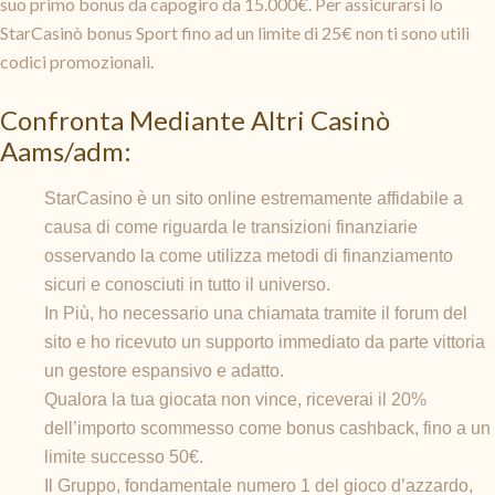
suo primo bonus da capogiro da 15.000€. Per assicurarsi lo
StarCasinò bonus Sport fino ad un limite di 25€ non ti sono utili
codici promozionali.
Confronta Mediante Altri Casinò
Aams/adm:
StarCasino è un sito online estremamente affidabile a
causa di come riguarda le transizioni finanziarie
osservando la come utilizza metodi di finanziamento
sicuri e conosciuti in tutto il universo.
In Più, ho necessario una chiamata tramite il forum del
sito e ho ricevuto un supporto immediato da parte vittoria
un gestore espansivo e adatto.
Qualora la tua giocata non vince, riceverai il 20%
dell’importo scommesso come bonus cashback, fino a un
limite successo 50€.
Il Gruppo, fondamentale numero 1 del gioco d’azzardo,