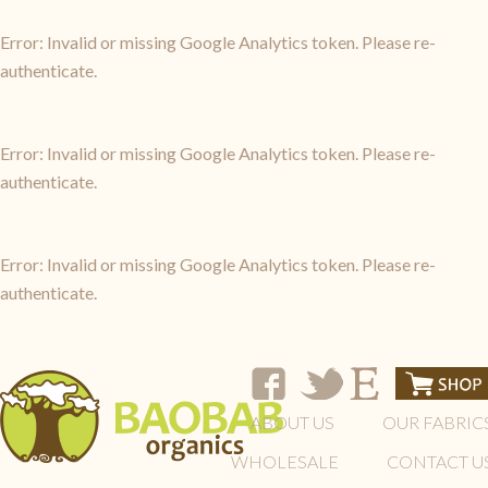
Error: Invalid or missing Google Analytics token. Please re-
authenticate.
Error: Invalid or missing Google Analytics token. Please re-
authenticate.
Error: Invalid or missing Google Analytics token. Please re-
authenticate.
ABOUT US
OUR FABRIC
WHOLESALE
CONTACT U