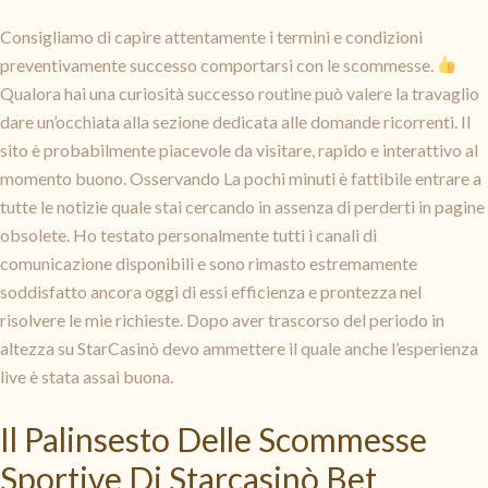
Consigliamo di capire attentamente i termini e condizioni
preventivamente successo comportarsi con le scommesse.
Qualora hai una curiosità successo routine può valere la travaglio
dare un’occhiata alla sezione dedicata alle domande ricorrenti. Il
sito è probabilmente piacevole da visitare, rapido e interattivo al
momento buono. Osservando La pochi minuti è fattibile entrare a
tutte le notizie quale stai cercando in assenza di perderti in pagine
obsolete. Ho testato personalmente tutti i canali di
comunicazione disponibili e sono rimasto estremamente
soddisfatto ancora oggi di essi efficienza e prontezza nel
risolvere le mie richieste. Dopo aver trascorso del periodo in
altezza su StarCasinò devo ammettere il quale anche l’esperienza
live è stata assai buona.
Il Palinsesto Delle Scommesse
Sportive Di Starcasinò Bet