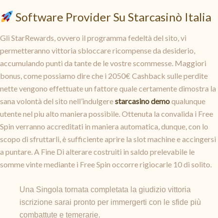
Software Provider Su Starcasinò Italia
Gli StarRewards, ovvero il programma fedeltà del sito, vi
permetteranno vittoria sbloccare ricompense da desiderio,
accumulando punti da tante de le vostre scommesse. Maggiori
bonus, come possiamo dire che i 2050€ Cashback sulle perdite
nette vengono effettuate un fattore quale certamente dimostra la
sana volontà del sito nell’indulgere
starcasino demo
qualunque
utente nel piu alto maniera possibile. Ottenuta la convalida i Free
Spin verranno accreditati in maniera automatica, dunque, con lo
scopo di sfruttarli, è sufficiente aprire la slot machine e accingersi
a puntare. A Fine Di alterare costruiti in saldo prelevabile le
somme vinte mediante i Free Spin occorre rigiocarle 10 di solito.
Una Singola tornata completata la giudizio vittoria
iscrizione sarai pronto per immergerti con le sfide più
combattute e temerarie.