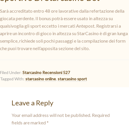
Sarà accreditato entro 48 ore lavorative dalla refertazione della
giocata perdente. Il bonus potrà essere usato in altezza su
qualsivoglia gli sport eccetto i mercati Antepost. Registrarsi a
aprire un incontro di gioco in altezza su StarCasino è di gran lunga
semplice, richiede soli pochi passaggi e la compilazione dei form
che puoi trovare nell’apposita sezione del sito.
Filed Under:
Starcasino Recensioni 527
Tagged With:
starcasino online
,
starcasino sport
Leave a Reply
Your email address will not be published.
Required
fields are marked
*