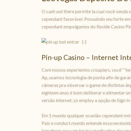
O cash out there permite la cual você venda s
cependant favorável. Possuindo seu forte e
cependant empolgantes do Reside Casino Pin
{
-}
Pin-up Casino – Internet Int
Com nossos experientes croupiers, você” “tem
Ap, usamos tecnologia de ponta afin de gara
câmeras pra observar o game de distintas âng
eighteen anos é bom deliberar e alimentar um
versão internet, só employ a opção de Sign In 
Em 1 mundo qualquer ocasião cependant móvel
País e conduct mundo entende essa necessida
jogadores possam ter tua medication dosage 