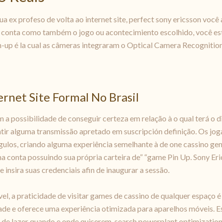
ua ex profeso de volta ao internet site, perfect sony ericsson voc
m conta como também o jogo ou acontecimiento escolhido, você es
-up é la cual as câmeras integraram o Optical Camera Recognitio
ernet Site Formal No Brasil
 a possibilidade de conseguir certeza em relação à o qual terá o d
ntir alguma transmissão apretado em suscripción definição. Os jog
ulos, criando alguma experiência semelhante à de one cassino gen
a conta possuindo sua própria carteira de” “game Pin Up. Sony Eri
e insira suas credenciais afin de inaugurar a sessão.
, a praticidade de visitar games de cassino de qualquer espaço é
de e oferece uma experiência otimizada para aparelhos móveis. Ess
de lazer quando e onde quiserem, search powerplant optimization i