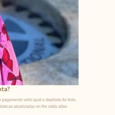
nta?
 pagamento vello qual o depósito foi feito.
sticas atualizadas on the odds altas.