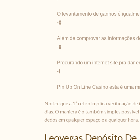
O levantamento de ganhos é igualmen
-}{
Além de comprovar as informações de 
-}{
Procurando um internet site pra dar 
-}
Pin Up On Line Casino esta é uma ma
Notice que a 1ª retiro implica verificação de
dias. O maniera é o também simples possível e
dedos em qualquer espaço e a qualquer hora. 
Leovegas Depósito De 