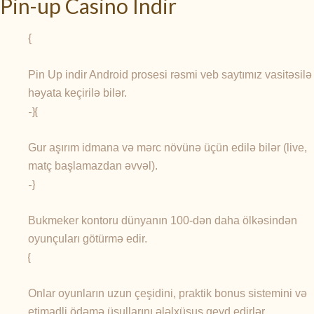
Pin-up Casino Indir
{
Pin Up indir Android prosesi rəsmi veb saytımız vasitəsilə
həyata keçirilə bilər.
-}{
Gur aşırım idmana və mərc növünə üçün edilə bilər (live,
matç başlamazdan əvvəl).
-}
Bukmeker kontoru dünyanın 100-dən daha ölkəsindən
oyunçuları götürmə edir.
{
Onlar oyunların uzun çeşidini, praktik bonus sistemini və
etimadli ödəmə üsullarını ələlxüsus qeyd edirlər.