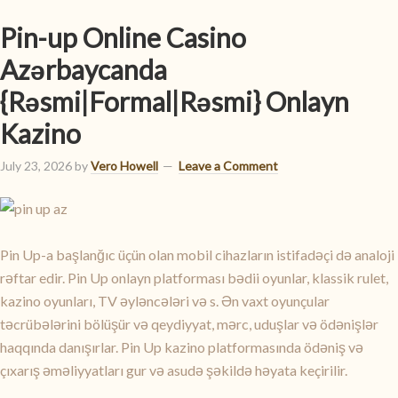
Pin-up Online Casino
Azərbaycanda
{Rəsmi|Formal|Rəsmi} Onlayn
Kazino
July 23, 2026
by
Vero Howell
Leave a Comment
Pin Up-a başlanğıc üçün olan mobil cihazların istifadəçi də analoji
rəftar edir. Pin Up onlayn platforması bədii oyunlar, klassik rulet,
kazino oyunları, TV əyləncələri və s. Ən vaxt oyunçular
təcrübələrini bölüşür və qeydiyyat, mərc, uduşlar və ödənişlər
haqqında danışırlar. Pin Up kazino platformasında ödəniş və
çıxarış əməliyyatları gur və asudə şəkildə həyata keçirilir.