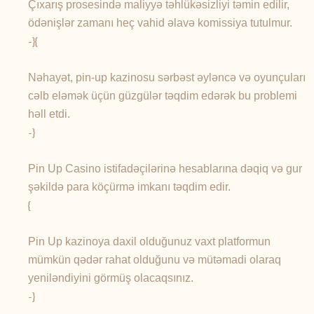
Çıxarış prosesində maliyyə təhlükəsizliyi təmin edilir,
ödənişlər zamanı heç vahid əlavə komissiya tutulmur.
-}{
Nəhayət, pin-up kazinosu sərbəst əyləncə və oyunçuları
cəlb eləmək üçün güzgülər təqdim edərək bu problemi
həll etdi.
-}
Pin Up Casino istifadəçilərinə hesablarına dəqiq və gur
şəkildə para köçürmə imkanı təqdim edir.
{
Pin Up kazinoya daxil olduğunuz vaxt platformun
mümkün qədər rahat olduğunu və mütəmadi olaraq
yeniləndiyini görmüş olacaqsınız.
-}