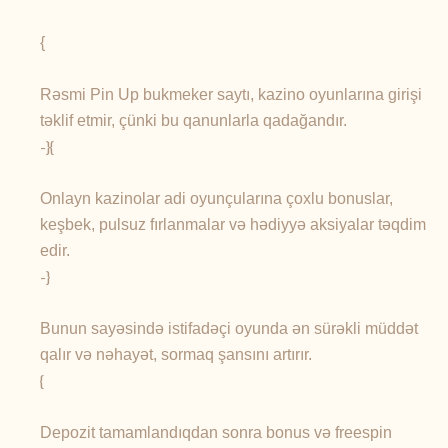
{
Rəsmi Pin Up bukmeker saytı, kazino oyunlarına girişi
təklif etmir, çünki bu qanunlarla qadağandır.
-}{
Onlayn kazinolar adi oyunçularına çoxlu bonuslar,
keşbek, pulsuz fırlanmalar və hədiyyə aksiyalar təqdim
edir.
-}
Bunun sayəsində istifadəçi oyunda ən sürəkli müddət
qalır və nəhayət, sormaq şansını artırır.
{
Depozit tamamlandıqdan sonra bonus və freespin