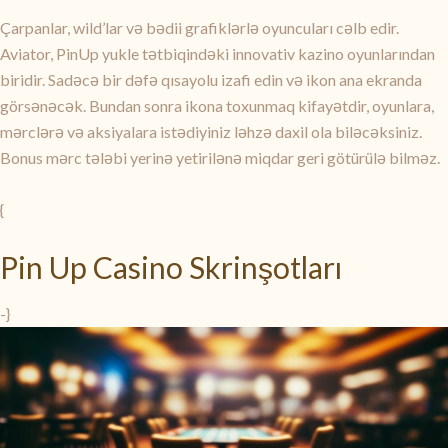
Çarpanlar, wild’lar və bədii grafiklərlə oyuncuları cəlb edir.
Aviator, PinUp yukle tətbiqindəki innovativ kazino oyunlarından
biridir. Sadəcə bir dəfə qısayolu izafi edin və ikon ana ekranda
görsənəcək. Bundan sonra ikona toxunmaq kifayətdir, oyunlara,
mərclərə və aksiyalara istədiyiniz ləhzə daxil ola biləcəksiniz.
Bonus mərc tələbi yerinə yetirilənə miqdar geri götürülə bilməz.
{
Pin Up Casino Skrinşotları
-}