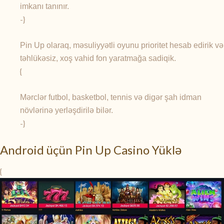
imkanı tanınır.
-}
Pin Up olaraq, məsuliyyətli oyunu prioritet hesab edirik və
təhlükəsiz, xoş vahid fon yaratmağa sadiqik.
{
Mərclər futbol, basketbol, tennis və digər şah idman
növlərinə yerləşdirilə bilər.
-}
Android üçün Pin Up Casino Yüklə
{