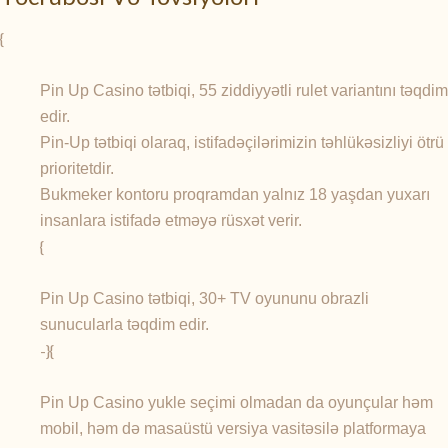
{
Pin Up Casino tətbiqi, 55 ziddiyyətli rulet variantını təqdim
edir.
Pin-Up tətbiqi olaraq, istifadəçilərimizin təhlükəsizliyi ötrü
prioritetdir.
Bukmeker kontoru proqramdan yalnız 18 yaşdan yuxarı
insanlara istifadə etməyə rüsxət verir.
{
Pin Up Casino tətbiqi, 30+ TV oyununu obrazli
sunucularla təqdim edir.
-}{
Pin Up Casino yukle seçimi olmadan da oyunçular həm
mobil, həm də masaüstü versiya vasitəsilə platformaya