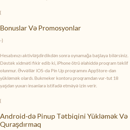
{
Bonuslar Və Promosyonlar
-}
Hesabınızı aktivləşdirdikdən sonra oynamağa başlaya bilərsiniz.
Dəstək xidməti fikir edib ki, iPhone ötrü əlahiddə proqram təklif
olunmur. Əvvəllər iOS-da Pin Up proqramını AppStore-dan
yükləmək olardı. Bukmeker kontoru proqramdan vur-tut 18
yaşdan yuxarı insanlara istifadə etməyə izin verir.
{
Android-də Pinup Tətbiqini Yükləmək Və
Quraşdırmaq