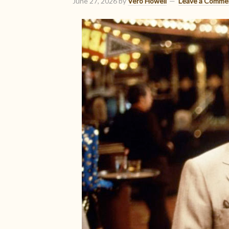
June 27, 2026
by
Vero Howell
Leave a Comme