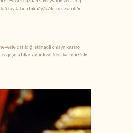
rosesi ötrü sizdən şəxsiyyətinizi təsdiq
də faydalana bilməyəcəksiniz. Son illər
 həvəslə qatıldığı etimadli onlayn kazino
kəs qoşula bilər, əgər kvalifikasiya mərcinin