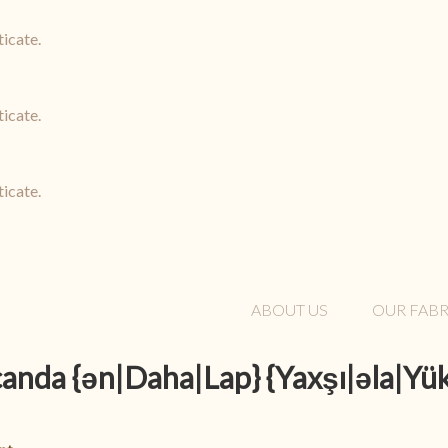
ticate.
ticate.
ticate.
ABOUT US
OUR FABR
canda {ən|Daha|Lap} {Yaxşı|əla|Yü