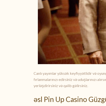
Canlı yayımlar yüksək keyfiyyətlidir və oyunçu
fırlanmalarınızı edirsiniz və uduşlarınızı alırsı
yerləşdirirsiniz və qalib gəlirsiniz.
əsl Pin Up Casino Güz