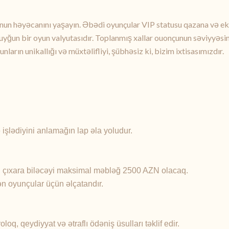
n həyəcanını yaşayın. Əbədi oyunçular VIP statusu qazana və eksk
yğun bir oyun valyutasıdır. Toplanmış xallar ouonçunun səviyyəsini a
rın unikallığı və müxtəlifliyi, şübhəsiz ki, bizim ixtisasımızdır.
işlədiyini anlamağın lap əla yoludur.
çıxara biləcəyi maksimal məbləğ 2500 AZN olacaq.
 oyunçular üçün əlçatandır.
oq, qeydiyyat və ətraflı ödəniş üsulları təklif edir.