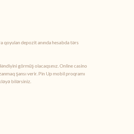
ra qoyulan depozit anında hesabda tərs
ndiyini görmüş olacaqsınız. Online casino
zanmaq şansı verir. Pin Up mobil proqramı
ləyə bilərsiniz.