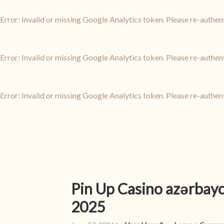
Error: Invalid or missing Google Analytics token. Please re-authen
Error: Invalid or missing Google Analytics token. Please re-authen
Error: Invalid or missing Google Analytics token. Please re-authen
Pin Up Casino ️azərbay
2025