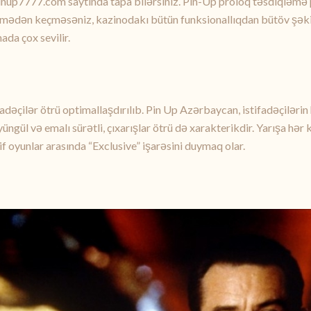
nup7777.com saytında tapa bilərsiniz. Pin-Up proloq təsdiqləmə p
əmədən keçməsəniz, kazinodakı bütün funksionallıqdan bütöv şəkil
da çox sevilir.
adəçilər ötrü optimallaşdırılıb. Pin Up Azərbaycan, istifadəçilərin
üngül və emalı sürətli, çıxarışlar ötrü də xarakterikdir. Yarışa hər 
if oyunlar arasında “Exclusive” işarəsini duymaq olar.