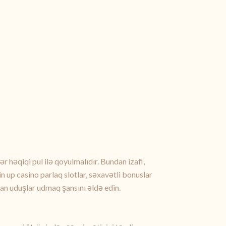
r həqiqi pul ilə qoyulmalıdır. Bundan izafi,
in up casino parlaq slotlar, səxavətli bonuslar
an uduşlar udmaq şansını əldə edin.