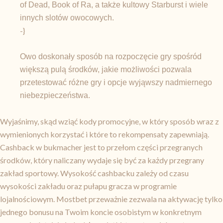
of Dead, Book of Ra, a także kultowy Starburst i wiele
innych slotów owocowych.
-}
Owo doskonały sposób na rozpoczęcie gry spośród
większą pulą środków, jakie możliwości pozwala
przetestować różne gry i opcje wyjąwszy nadmiernego
niebezpieczeństwa.
Wyjaśnimy, skąd wziąć kody promocyjne, w który sposób wraz z
wymienionych korzystać i które to rekompensaty zapewniają.
Cashback w bukmacher jest to przełom części przegranych
środków, który naliczany wydaje się być za każdy przegrany
zakład sportowy. Wysokość cashbacku zależy od czasu
wysokości zakładu oraz pułapu gracza w programie
lojalnościowym. Mostbet przeważnie zezwala na aktywację tylko
jednego bonusu na Twoim koncie osobistym w konkretnym