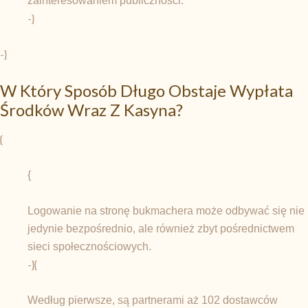
zainteresowaniem publiczności.
-}
-}
W Który Sposób Długo Obstaje Wypłata
Środków Wraz Z Kasyna?
{
{
Logowanie na stronę bukmachera może odbywać się nie
jedynie bezpośrednio, ale również zbyt pośrednictwem
sieci społecznościowych.
-}{
Według pierwsze, są partnerami aż 102 dostawców