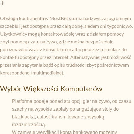
-}
Obsługa kontrahenta w MostBet stoi na nadzwyczaj ogromnym
szczeblu i jest dostępna przez całą dobę, siedem dni tygodniowo.
Użytkownicy mogą kontaktować się wraz z działem pomocy
zbyt pomocą czatu na żywo, gdzie można bezpośrednio
porozmawiać wraz z konsultantem albo poprzez formularz do
kontaktu dostępny przez internet. Alternatywnie, jest możliwość
przesłania zapytania bądź opisu trudności zbyt pośrednictwem
korespondencji multimedialnej.
Wybór Większości Komputerów
Platforma podaje ponad stu opcji gier na żywo, od czasu
szachy na wysokie zapłaty po angażujące stoły do
blackjacka, całość transmitowane z wysoką
rozdzielczością.
W zamysle weryfikacji konta bankowego możemy