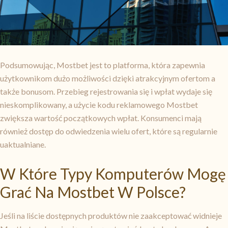
Podsumowując, Mostbet jest to platforma, która zapewnia
użytkownikom dużo możliwości dzięki atrakcyjnym ofertom a
także bonusom. Przebieg rejestrowania się i wpłat wydaje się
nieskomplikowany, a użycie kodu reklamowego Mostbet
zwiększa wartość początkowych wpłat. Konsumenci mają
również dostęp do odwiedzenia wielu ofert, które są regularnie
uaktualniane.
W Które Typy Komputerów Mogę
Grać Na Mostbet W Polsce?
Jeśli na liście dostępnych produktów nie zaakceptować widnieje