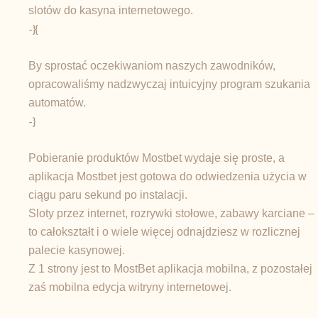
slotów do kasyna internetowego.
-}{
By sprostać oczekiwaniom naszych zawodników,
opracowaliśmy nadzwyczaj intuicyjny program szukania
automatów.
-}
Pobieranie produktów Mostbet wydaje się proste, a
aplikacja Mostbet jest gotowa do odwiedzenia użycia w
ciągu paru sekund po instalacji.
Sloty przez internet, rozrywki stołowe, zabawy karciane –
to całokształt i o wiele więcej odnajdziesz w rozlicznej
palecie kasynowej.
Z 1 strony jest to MostBet aplikacja mobilna, z pozostałej
zaś mobilna edycja witryny internetowej.