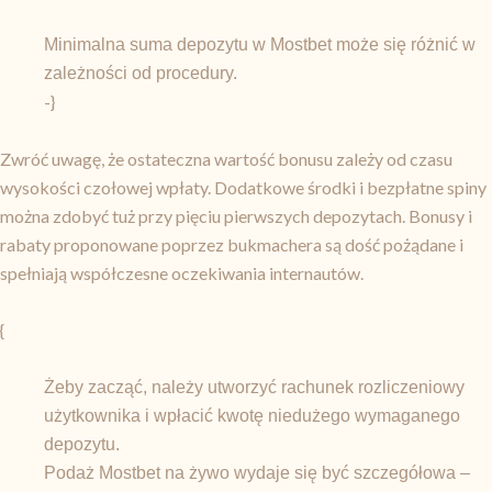
Minimalna suma depozytu w Mostbet może się różnić w
zależności od procedury.
-}
Zwróć uwagę, że ostateczna wartość bonusu zależy od czasu
wysokości czołowej wpłaty. Dodatkowe środki i bezpłatne spiny
można zdobyć tuż przy pięciu pierwszych depozytach. Bonusy i
rabaty proponowane poprzez bukmachera są dość pożądane i
spełniają współczesne oczekiwania internautów.
{
Żeby zacząć, należy utworzyć rachunek rozliczeniowy
użytkownika i wpłacić kwotę niedużego wymaganego
depozytu.
Podaż Mostbet na żywo wydaje się być szczegółowa –