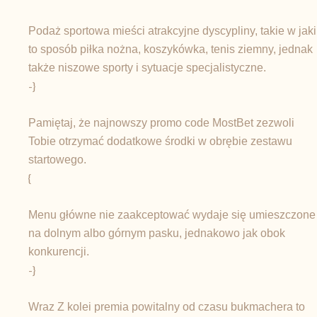
Podaż sportowa mieści atrakcyjne dyscypliny, takie w jaki
to sposób piłka nożna, koszykówka, tenis ziemny, jednak
także niszowe sporty i sytuacje specjalistyczne.
-}
Pamiętaj, że najnowszy promo code MostBet zezwoli
Tobie otrzymać dodatkowe środki w obrębie zestawu
startowego.
{
Menu główne nie zaakceptować wydaje się umieszczone
na dolnym albo górnym pasku, jednakowo jak obok
konkurencji.
-}
Wraz Z kolei premia powitalny od czasu bukmachera to