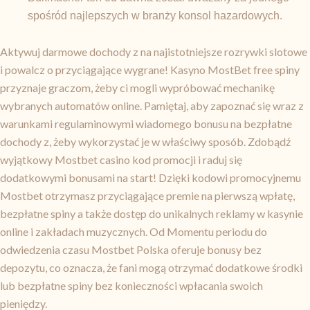
spośród najlepszych w branży konsol hazardowych.
Aktywuj darmowe dochody z na najistotniejsze rozrywki slotowe
i powalcz o przyciągające wygrane! Kasyno MostBet free spiny
przyznaje graczom, żeby ci mogli wypróbować mechanikę
wybranych automatów online. Pamiętaj, aby zapoznać się wraz z
warunkami regulaminowymi wiadomego bonusu na bezpłatne
dochody z, żeby wykorzystać je w właściwy sposób. Zdobądź
wyjątkowy Mostbet casino kod promocji i raduj się
dodatkowymi bonusami na start! Dzięki kodowi promocyjnemu
Mostbet otrzymasz przyciągające premie na pierwszą wpłatę,
bezpłatne spiny a także dostęp do unikalnych reklamy w kasynie
online i zakładach muzycznych. Od Momentu periodu do
odwiedzenia czasu Mostbet Polska oferuje bonusy bez
depozytu, co oznacza, że fani mogą otrzymać dodatkowe środki
lub bezpłatne spiny bez konieczności wpłacania swoich
pieniędzy.