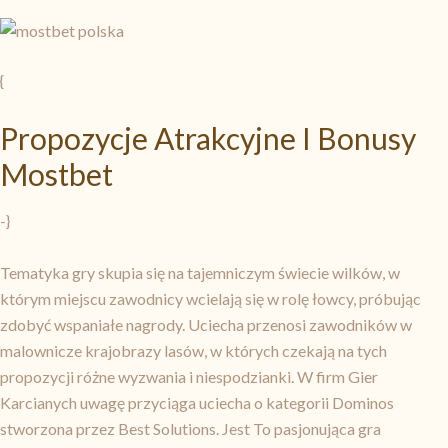
{
Propozycje Atrakcyjne I Bonusy
Mostbet
-}
Tematyka gry skupia się na tajemniczym świecie wilków, w
którym miejscu zawodnicy wcielają się w rolę łowcy, próbując
zdobyć wspaniałe nagrody. Uciecha przenosi zawodników w
malownicze krajobrazy lasów, w których czekają na tych
propozycji różne wyzwania i niespodzianki. W firm Gier
Karcianych uwagę przyciąga uciecha o kategorii Dominos
stworzona przez Best Solutions. Jest To pasjonująca gra