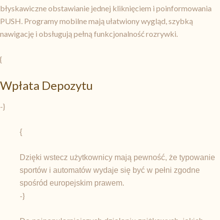
błyskawiczne obstawianie jednej kliknięciem i poinformowania
PUSH. Programy mobilne mają ułatwiony wygląd, szybką
nawigację i obsługują pełną funkcjonalność rozrywki.
{
Wpłata Depozytu
-}
{
Dzięki wstecz użytkownicy mają pewność, że typowanie
sportów i automatów wydaje się być w pełni zgodne
spośród europejskim prawem.
-}