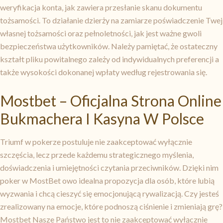
weryfikacja konta, jak zawiera przesłanie skanu dokumentu
tożsamości. To działanie dzierży na zamiarze poświadczenie Twej
własnej tożsamości oraz pełnoletności, jak jest ważne gwoli
bezpieczeństwa użytkowników. Należy pamiętać, że ostateczny
kształt pliku powitalnego zależy od indywidualnych preferencji a
także wysokości dokonanej wpłaty według rejestrowania się.
Mostbet – Oficjalna Strona Online
Bukmachera I Kasyna W Polsce
Triumf w pokerze postuluje nie zaakceptować wyłącznie
szczęścia, lecz przede każdemu strategicznego myślenia,
doświadczenia i umiejętności czytania przeciwników. Dzięki nim
poker w MostBet owo idealna propozycja dla osób, które lubią
wyzwania i chcą cieszyć się emocjonującą rywalizacją. Czy jesteś
zrealizowany na emocje, które podnoszą ciśnienie i zmieniają grę?
Mostbet Nasze Państwo jest to nie zaakceptować wyłącznie