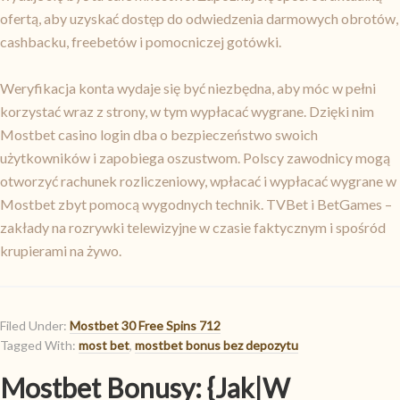
ofertą, aby uzyskać dostęp do odwiedzenia darmowych obrotów,
cashbacku, freebetów i pomocniczej gotówki.
Weryfikacja konta wydaje się być niezbędna, aby móc w pełni
korzystać wraz z strony, w tym wypłacać wygrane. Dzięki nim
Mostbet casino login dba o bezpieczeństwo swoich
użytkowników i zapobiega oszustwom. Polscy zawodnicy mogą
otworzyć rachunek rozliczeniowy, wpłacać i wypłacać wygrane w
Mostbet zbyt pomocą wygodnych technik. TVBet i BetGames –
zakłady na rozrywki telewizyjne w czasie faktycznym i spośród
krupierami na żywo.
Filed Under:
Mostbet 30 Free Spins 712
Tagged With:
most bet
,
mostbet bonus bez depozytu
Mostbet Bonusy: {Jak|W