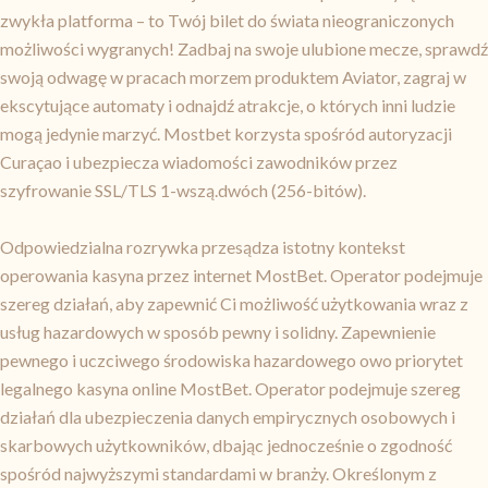
zwykła platforma – to Twój bilet do świata nieograniczonych
możliwości wygranych! Zadbaj na swoje ulubione mecze, sprawdź
swoją odwagę w pracach morzem produktem Aviator, zagraj w
ekscytujące automaty i odnajdź atrakcje, o których inni ludzie
mogą jedynie marzyć. Mostbet korzysta spośród autoryzacji
Curaçao i ubezpiecza wiadomości zawodników przez
szyfrowanie SSL/TLS 1-wszą.dwóch (256-bitów).
Odpowiedzialna rozrywka przesądza istotny kontekst
operowania kasyna przez internet MostBet. Operator podejmuje
szereg działań, aby zapewnić Ci możliwość użytkowania wraz z
usług hazardowych w sposób pewny i solidny. Zapewnienie
pewnego i uczciwego środowiska hazardowego owo priorytet
legalnego kasyna online MostBet. Operator podejmuje szereg
działań dla ubezpieczenia danych empirycznych osobowych i
skarbowych użytkowników, dbając jednocześnie o zgodność
spośród najwyższymi standardami w branży. Określonym z