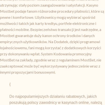
utrzymując stały poziom zaangażowania i satysfakcji. Kasyno
Mostbet podaje fanom różnorodne procedury płatności, które są
pewne i komfortowe. Użytkownicy mogą wybierać spośród
możliwości takich jak karty kredtyu, portfele elektroniczne i
płatności mobilne. Bezpieczeństwo transakcji jest nadrzędne, a
Mostbet gwarantuje duży kanon ochrony środków i danych
empirycznych użytkowników. Na Dodatek, dzięki programowi
lojalnościowemu, fani mogą korzystać z dodatkowych korzyści
przy dokonywaniu wpłat. System Kodowania promocyjny
MostBet na zakłady, zgodnie wraz z regulaminem MostBet, nie
zaakceptować może być wykorzystywany jednocześnie wraz z
innymi propozycjami bonusowymi.
{
Do najpopularniejszych działaniu rabatowych, jakich
poszukują polscy zawodnicy w kasynach online, należą