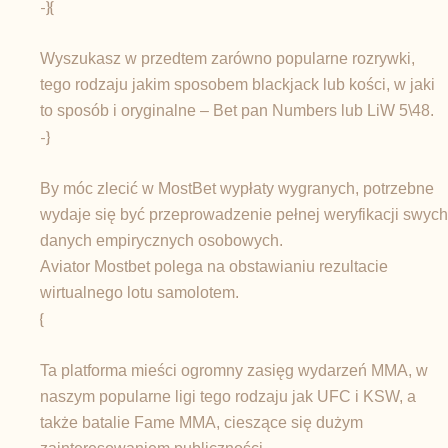
-}{
Wyszukasz w przedtem zarówno popularne rozrywki,
tego rodzaju jakim sposobem blackjack lub kości, w jaki
to sposób i oryginalne – Bet pan Numbers lub LiW 5\48.
-}
By móc zlecić w MostBet wypłaty wygranych, potrzebne
wydaje się być przeprowadzenie pełnej weryfikacji swych
danych empirycznych osobowych.
Aviator Mostbet polega na obstawianiu rezultacie
wirtualnego lotu samolotem.
{
Ta platforma mieści ogromny zasięg wydarzeń MMA, w
naszym popularne ligi tego rodzaju jak UFC i KSW, a
także batalie Fame MMA, cieszące się dużym