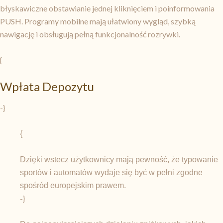
błyskawiczne obstawianie jednej kliknięciem i poinformowania
PUSH. Programy mobilne mają ułatwiony wygląd, szybką
nawigację i obsługują pełną funkcjonalność rozrywki.
{
Wpłata Depozytu
-}
{
Dzięki wstecz użytkownicy mają pewność, że typowanie
sportów i automatów wydaje się być w pełni zgodne
spośród europejskim prawem.
-}