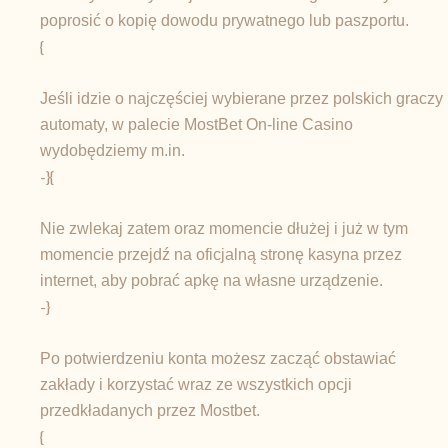
poprosić o kopię dowodu prywatnego lub paszportu.
{
Jeśli idzie o najczęściej wybierane przez polskich graczy
automaty, w palecie MostBet On-line Casino
wydobędziemy m.in.
-}{
Nie zwlekaj zatem oraz momencie dłużej i już w tym
momencie przejdź na oficjalną stronę kasyna przez
internet, aby pobrać apkę na własne urządzenie.
-}
Po potwierdzeniu konta możesz zacząć obstawiać
zakłady i korzystać wraz ze wszystkich opcji
przedkładanych przez Mostbet.
{