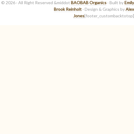
© 2026 · All Right Reserved &middot
BAOBAB Organics
· Built by
Emily
Brook Reinholt
· Design & Graphics by
Alex
Jones
[footer_custombacktotop]