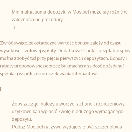
Minimalna suma depozytu w Mostbet może się różnić w
zależności od procedury.
-}
Zwróć uwagę, że ostateczna wartość bonusu zależy od czasu
wysokości czołowej wpłaty. Dodatkowe środki i bezpłatne spiny
można zdobyć tuż przy pięciu pierwszych depozytach. Bonusy i
rabaty proponowane poprzez bukmachera są dość pożądane i
spełniają współczesne oczekiwania internautów.
{
Żeby zacząć, należy utworzyć rachunek rozliczeniowy
użytkownika i wpłacić kwotę niedużego wymaganego
depozytu.
Podaż Mostbet na żywo wydaje się być szczegółowa –