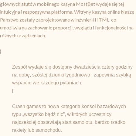
głównych atutów mobilnego kasyna MostBet wydaje się tej
intuicyjna i responsywna platforma. Witryny kasyna online Nasze
Państwo zostały zaprojektowane w inżynierii HTML, co
umożliwia na zachowanie proporcji, wyglądu i funkcjonalności na
różnych urządzeniach.
{
Zespół wydaje się dostępny dwadzieścia cztery godziny
na dobę, szóstej dzionki tygodniowo i zapewnia szybką
wsparcie we każdego pytaniach.
{
Crash games to nowa kategoria konsol hazardowych
typu „wszystko bądź nic”, w których uczestnicy
najczęściej obstawiają start samolotu, bardzo rzadko
rakiety lub samochodu.