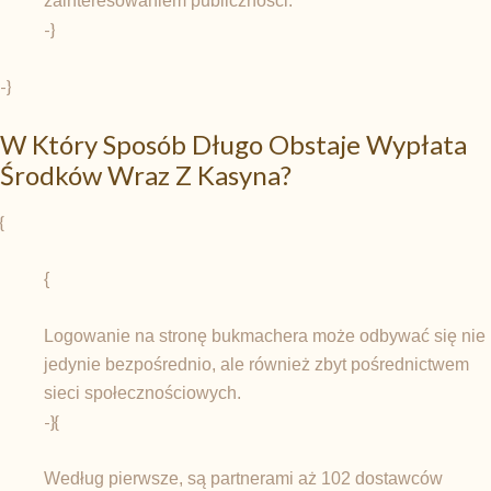
zainteresowaniem publiczności.
-}
-}
W Który Sposób Długo Obstaje Wypłata
Środków Wraz Z Kasyna?
{
{
Logowanie na stronę bukmachera może odbywać się nie
jedynie bezpośrednio, ale również zbyt pośrednictwem
sieci społecznościowych.
-}{
Według pierwsze, są partnerami aż 102 dostawców