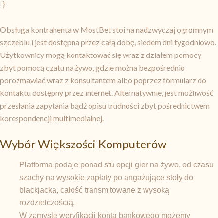
-}
Obsługa kontrahenta w MostBet stoi na nadzwyczaj ogromnym
szczeblu i jest dostępna przez całą dobę, siedem dni tygodniowo.
Użytkownicy mogą kontaktować się wraz z działem pomocy
zbyt pomocą czatu na żywo, gdzie można bezpośrednio
porozmawiać wraz z konsultantem albo poprzez formularz do
kontaktu dostępny przez internet. Alternatywnie, jest możliwość
przesłania zapytania bądź opisu trudności zbyt pośrednictwem
korespondencji multimedialnej.
Wybór Większości Komputerów
Platforma podaje ponad stu opcji gier na żywo, od czasu
szachy na wysokie zapłaty po angażujące stoły do
blackjacka, całość transmitowane z wysoką
rozdzielczością.
W zamysle weryfikacji konta bankowego możemy