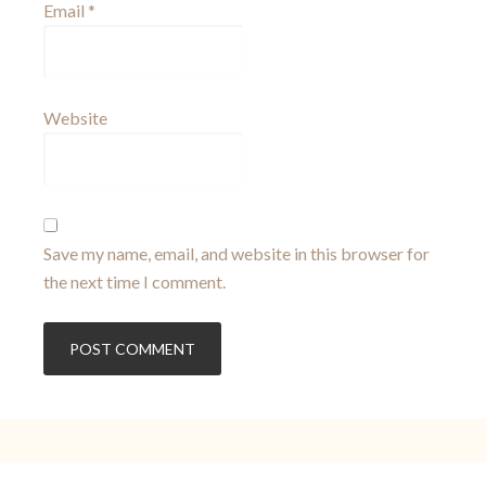
Email
*
Website
Save my name, email, and website in this browser for
the next time I comment.