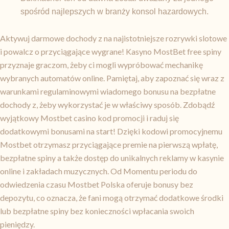
spośród najlepszych w branży konsol hazardowych.
Aktywuj darmowe dochody z na najistotniejsze rozrywki slotowe
i powalcz o przyciągające wygrane! Kasyno MostBet free spiny
przyznaje graczom, żeby ci mogli wypróbować mechanikę
wybranych automatów online. Pamiętaj, aby zapoznać się wraz z
warunkami regulaminowymi wiadomego bonusu na bezpłatne
dochody z, żeby wykorzystać je w właściwy sposób. Zdobądź
wyjątkowy Mostbet casino kod promocji i raduj się
dodatkowymi bonusami na start! Dzięki kodowi promocyjnemu
Mostbet otrzymasz przyciągające premie na pierwszą wpłatę,
bezpłatne spiny a także dostęp do unikalnych reklamy w kasynie
online i zakładach muzycznych. Od Momentu periodu do
odwiedzenia czasu Mostbet Polska oferuje bonusy bez
depozytu, co oznacza, że fani mogą otrzymać dodatkowe środki
lub bezpłatne spiny bez konieczności wpłacania swoich
pieniędzy.