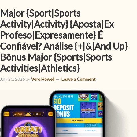
Major {Sport|Sports
Activity|Activity} {Aposta|Ex
Profeso|Expresamente} É
Confiável? Análise {+|&|And Up}
Bônus Major {Sports|Sports
Activities|Athletics}
July 20, 2026
by
Vero Howell
Leave a Comment