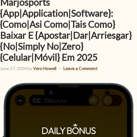
Marjosports
{App|Application|Software}:
{Como|Asi Como|Tais Como}
Baixar E {Apostar|Dar|Arriesgar}
{No|Simply No|Zero}
{Celular|Móvil} Em 2025
June 27, 2026
by
Vero Howell
Leave a Comment