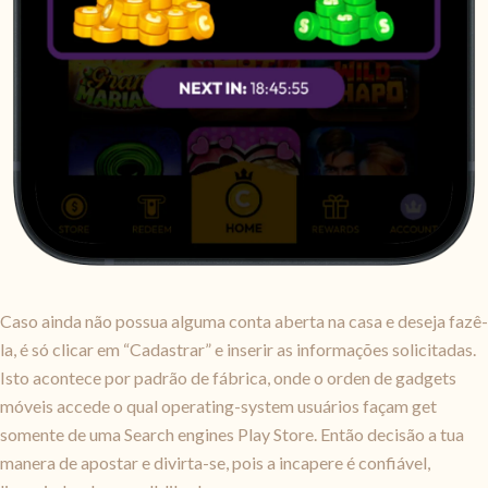
Caso ainda não possua alguma conta aberta na casa e deseja fazê-
la, é só clicar em “Cadastrar” e inserir as informações solicitadas.
Isto acontece por padrão de fábrica, onde o orden de gadgets
móveis accede o qual operating-system usuários façam get
somente de uma Search engines Play Store. Então decisão a tua
manera de apostar e divirta-se, pois a incapere é confiável,