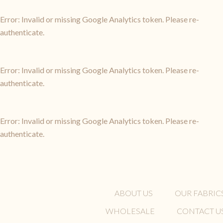
Error: Invalid or missing Google Analytics token. Please re-
authenticate.
Error: Invalid or missing Google Analytics token. Please re-
authenticate.
Error: Invalid or missing Google Analytics token. Please re-
authenticate.
ABOUT US
OUR FABRIC
WHOLESALE
CONTACT U