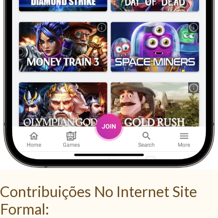
Contribuições No Internet Site
Formal: