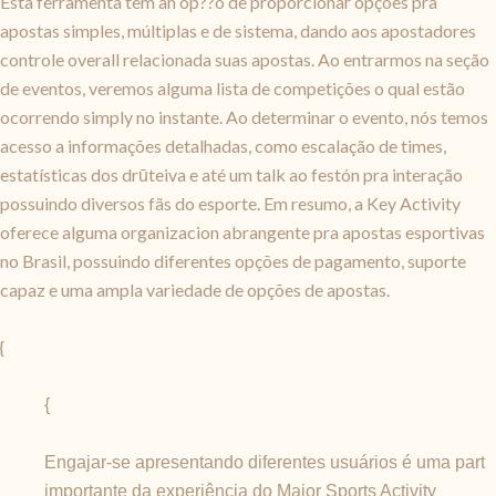
Esta ferramenta tem an op??o de proporcionar opções pra
apostas simples, múltiplas e de sistema, dando aos apostadores
controle overall relacionada suas apostas. Ao entrarmos na seção
de eventos, veremos alguma lista de competições o qual estão
ocorrendo simply no instante. Ao determinar o evento, nós temos
acesso a informações detalhadas, como escalação de times,
estatísticas dos drūteiva e até um talk ao festón pra interação
possuindo diversos fãs do esporte. Em resumo, a Key Activity
oferece alguma organizacion abrangente pra apostas esportivas
no Brasil, possuindo diferentes opções de pagamento, suporte
capaz e uma ampla variedade de opções de apostas.
{
{
Engajar-se apresentando diferentes usuários é uma part
importante da experiência do Major Sports Activity