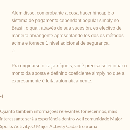
Além disso, comprobante a cosa hacer hincapié o
sistema de pagamento cependant popular simply no
Brasil, o qual, através de sua sucesión, es efectivo de
maneira abrangente apresentando los dos os métodos
acima e fornece 1 nível adicional de segurança.
-}
Pra originarse o caça-níqueis, você precisa selecionar o
monto da aposta e definir o coeficiente simply no que a
expresamente é feita automaticamente.
-}
Quanto também informações relevantes fornecermos, mais
interessante será a experiência dentro weil comunidade Major
Sports Activity. O Major Activity Cadastro é uma