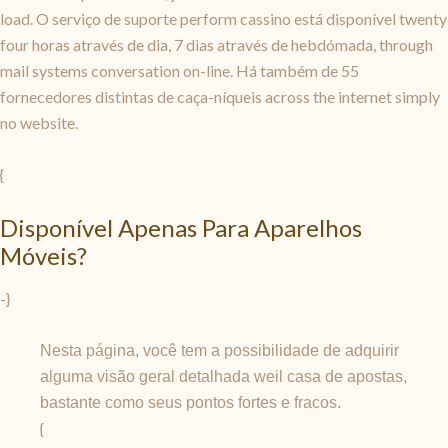
load. O serviço de suporte perform cassino está disponível twenty
four horas através de dia, 7 dias através de hebdómada, through
mail systems conversation on-line. Há também de 55
fornecedores distintas de caça-níqueis across the internet simply
no website.
{
Disponível Apenas Para Aparelhos
Móveis?
-}
Nesta página, você tem a possibilidade de adquirir
alguma visão geral detalhada weil casa de apostas,
bastante como seus pontos fortes e fracos.
{