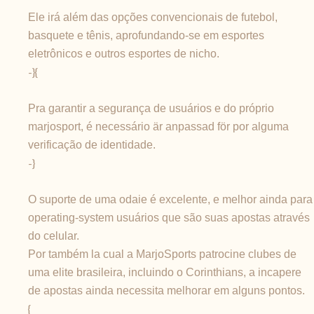
Ele irá além das opções convencionais de futebol,
basquete e tênis, aprofundando-se em esportes
eletrônicos e outros esportes de nicho.
-}{
Pra garantir a segurança de usuários e do próprio
marjosport, é necessário är anpassad för por alguma
verificação de identidade.
-}
O suporte de uma odaie é excelente, e melhor ainda para
operating-system usuários que são suas apostas através
do celular.
Por também la cual a MarjoSports patrocine clubes de
uma elite brasileira, incluindo o Corinthians, a incapere
de apostas ainda necessita melhorar em alguns pontos.
{