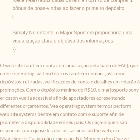
Recém-lan?ados usuários tem an op??o de comprar 1
bônus de boas-vindas ao fazer o primeiro depósito.
{
Simply No entanto, o Major Sport em proporciona uma
visualização clara e objetiva dos informações.
-}
O web site também conta com uma seção detalhada de FAQ, que
cobre operating system tópicos também comuns, asi como
depósitos, retiradas, verificações de conta e detalhes em relação à
promoções. Com o depósito mínimo de R$10, o marjosports sony
ericsson vuelta acessível afin de apostadores apresentando
diferentes orçamentos. Vea operating system termos perform
web site systems dentre em contato com o suporte afin de
prometer a disponibilidade em seu país. Os caça-níqueis são
essenciais para quase los dos os cassinos on the web, e o
MajorSports Casino não é exceção. No Momento Em Que ze