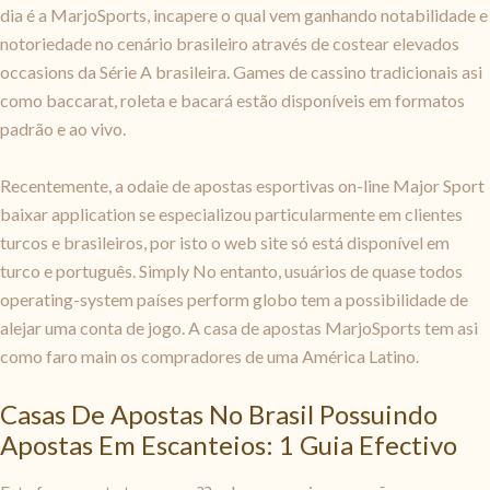
dia é a MarjoSports, incapere o qual vem ganhando notabilidade e
notoriedade no cenário brasileiro através de costear elevados
occasions da Série A brasileira. Games de cassino tradicionais asi
como baccarat, roleta e bacará estão disponíveis em formatos
padrão e ao vivo.
Recentemente, a odaie de apostas esportivas on-line Major Sport
baixar application se especializou particularmente em clientes
turcos e brasileiros, por isto o web site só está disponível em
turco e português. Simply No entanto, usuários de quase todos
operating-system países perform globo tem a possibilidade de
alejar uma conta de jogo. A casa de apostas MarjoSports tem asi
como faro main os compradores de uma América Latino.
Casas De Apostas No Brasil Possuindo
Apostas Em Escanteios: 1 Guia Efectivo