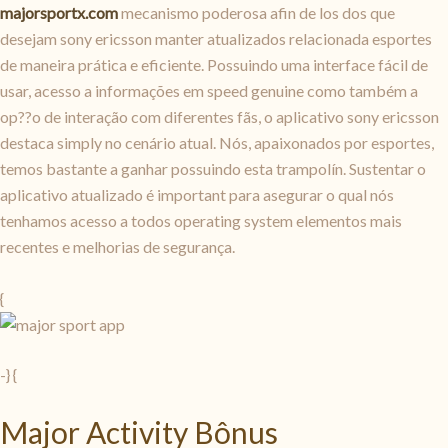
majorsportx.com
mecanismo poderosa afin de los dos que
desejam sony ericsson manter atualizados relacionada esportes
de maneira prática e eficiente. Possuindo uma interface fácil de
usar, acesso a informações em speed genuine como também a
op??o de interação com diferentes fãs, o aplicativo sony ericsson
destaca simply no cenário atual. Nós, apaixonados por esportes,
temos bastante a ganhar possuindo esta trampolín. Sustentar o
aplicativo atualizado é important para asegurar o qual nós
tenhamos acesso a todos operating system elementos mais
recentes e melhorias de segurança.
{
-} {
Major Activity Bônus