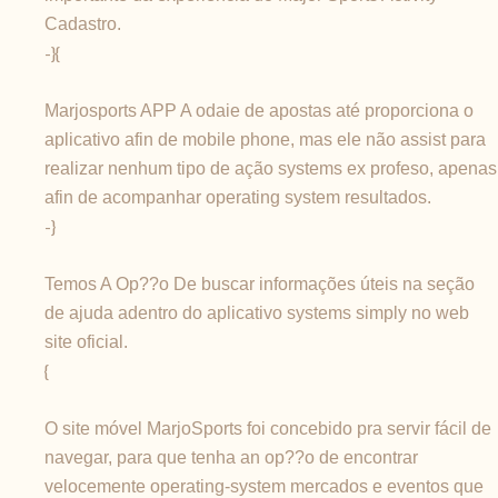
Cadastro.
-}{
Marjosports APP A odaie de apostas até proporciona o
aplicativo afin de mobile phone, mas ele não assist para
realizar nenhum tipo de ação systems ex profeso, apenas
afin de acompanhar operating system resultados.
-}
Temos A Op??o De buscar informações úteis na seção
de ajuda adentro do aplicativo systems simply no web
site oficial.
{
O site móvel MarjoSports foi concebido pra servir fácil de
navegar, para que tenha an op??o de encontrar
velocemente operating-system mercados e eventos que