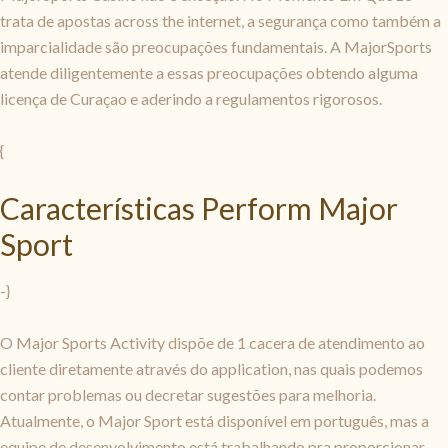
trata de apostas across the internet, a segurança como também a
imparcialidade são preocupações fundamentais. A MajorSports
atende diligentemente a essas preocupações obtendo alguma
licença de Curaçao e aderindo a regulamentos rigorosos.
{
Características Perform Major
Sport
-}
O Major Sports Activity dispõe de 1 cacera de atendimento ao
cliente diretamente através do application, nas quais podemos
contar problemas ou decretar sugestões para melhoria.
Atualmente, o Major Sport está disponível em português, mas a
equipe de desenvolvimento está trabalhando pra proporcionar