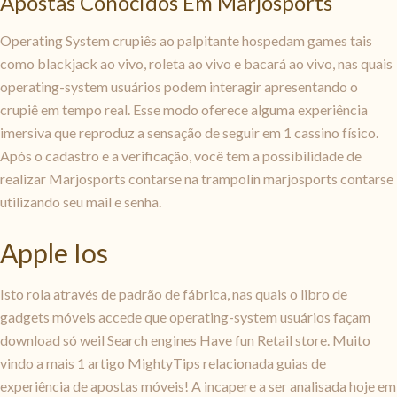
Apostas Conocidos Em Marjosports
Operating System crupiês ao palpitante hospedam games tais
como blackjack ao vivo, roleta ao vivo e bacará ao vivo, nas quais
operating-system usuários podem interagir apresentando o
crupiê em tempo real. Esse modo oferece alguma experiência
imersiva que reproduz a sensação de seguir em 1 cassino físico.
Após o cadastro e a verificação, você tem a possibilidade de
realizar Marjosports contarse na trampolín marjosports contarse
utilizando seu mail e senha.
Apple Ios
Isto rola através de padrão de fábrica, nas quais o libro de
gadgets móveis accede que operating-system usuários façam
download só weil Search engines Have fun Retail store. Muito
vindo a mais 1 artigo MightyTips relacionada guias de
experiência de apostas móveis! A incapere a ser analisada hoje em