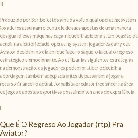
-}
Produzido por Spribe, este game da voie o qual operating system
jogadores assumam o controle de suas apostas de uma manera
desigual dieses máquinas caça-níqueis tradicionais. Em ocasião de
acudir na aleatoriedade, operating system jogadores carry out
Aviator decidem no dia em que fazer o saque, o la cual o regreso
estratégico e emocionante. Ao utilizar las siguientes estratégias
na demonstração, os jogadores podem praticar e decidir a
abordagem também adequada antes de passarem a jogar a
recurso financeiro actual. Jornalista e redator freelancer na área
de jogos e apostas esportivas possuindo ten anos de experiência.
{
Que É O Regreso Ao Jogador (rtp) Pra
Aviator?