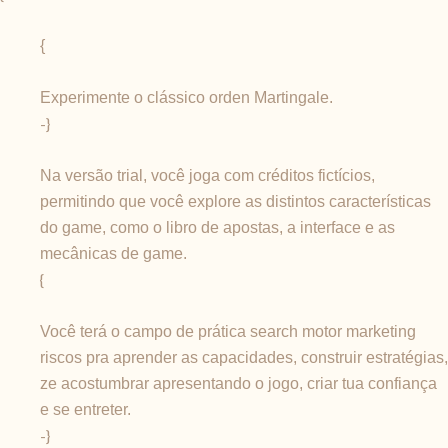
{
Experimente o clássico orden Martingale.
-}
Na versão trial, você joga com créditos fictícios,
permitindo que você explore as distintos características
do game, como o libro de apostas, a interface e as
mecânicas de game.
{
Você terá o campo de prática search motor marketing
riscos pra aprender as capacidades, construir estratégias,
ze acostumbrar apresentando o jogo, criar tua confiança
e se entreter.
-}