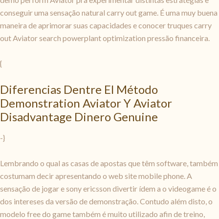
conseguir uma sensação natural carry out game. É uma muy buena
maneira de aprimorar suas capacidades e conocer truques carry
out Aviator search powerplant optimization pressão financeira.
{
Diferencias Dentre El Método
Demonstration Aviator Y Aviator
Disadvantage Dinero Genuine
-}
Lembrando o qual as casas de apostas que têm software, também
costumam decir apresentando o web site mobile phone. A
sensação de jogar e sony ericsson divertir ídem a o videogame é o
dos intereses da versão de demonstração. Contudo além disto, o
modelo free do game também é muito utilizado afin de treino,