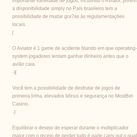
importante variedade de jogos, incluindo o Aviator, porém
a disponibilidade simply no País brasileiro tem a
possibilidade de mudar gra?as às regulamentações
locais.
{
O Aviator é 1 game de acidente blando em que operating-
system jogadores tentam ganhar dinheiro antes que o
avião caia.
-}{
Você tem a possibilidade de desfrutar de jogos de
primeira linha, elevados bônus e segurança no MostBet
Casino.
-}
Equilibrar o desejo de esperar durante o multiplicador
maior com o receio de perder tudo é parte carry out o qual