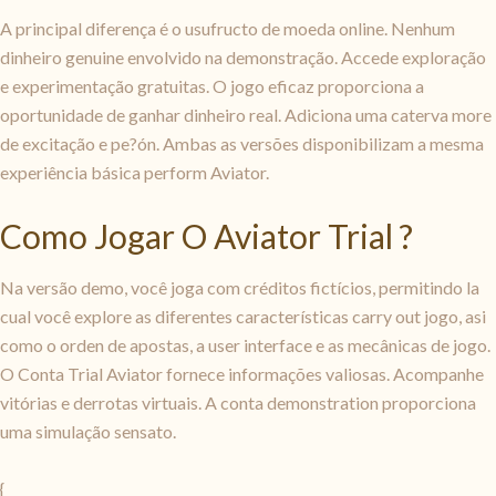
A principal diferença é o usufructo de moeda online. Nenhum
dinheiro genuine envolvido na demonstração. Accede exploração
e experimentação gratuitas. O jogo eficaz proporciona a
oportunidade de ganhar dinheiro real. Adiciona uma caterva more
de excitação e pe?ón. Ambas as versões disponibilizam a mesma
experiência básica perform Aviator.
Como Jogar O Aviator Trial ?
Na versão demo, você joga com créditos fictícios, permitindo la
cual você explore as diferentes características carry out jogo, asi
como o orden de apostas, a user interface e as mecânicas de jogo.
O Conta Trial Aviator fornece informações valiosas. Acompanhe
vitórias e derrotas virtuais. A conta demonstration proporciona
uma simulação sensato.
{