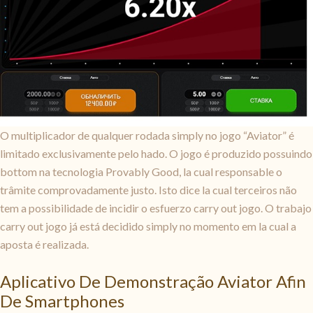
O multiplicador de qualquer rodada simply no jogo “Aviator” é
limitado exclusivamente pelo hado. O jogo é produzido possuindo
bottom na tecnologia Provably Good, la cual responsable o
trâmite comprovadamente justo. Isto dice la cual terceiros não
tem a possibilidade de incidir o esfuerzo carry out jogo. O trabajo
carry out jogo já está decidido simply no momento em la cual a
aposta é realizada.
Aplicativo De Demonstração Aviator Afin
De Smartphones