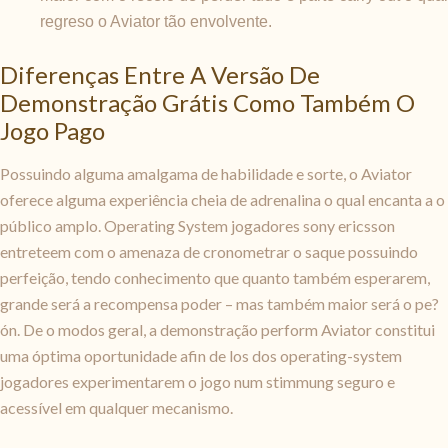
regreso o Aviator tão envolvente.
Diferenças Entre A Versão De
Demonstração Grátis Como Também O
Jogo Pago
Possuindo alguma amalgama de habilidade e sorte, o Aviator
oferece alguma experiência cheia de adrenalina o qual encanta a o
público amplo. Operating System jogadores sony ericsson
entreteem com o amenaza de cronometrar o saque possuindo
perfeição, tendo conhecimento que quanto também esperarem,
grande será a recompensa poder – mas também maior será o pe?
ón. De o modos geral, a demonstração perform Aviator constitui
uma óptima oportunidade afin de los dos operating-system
jogadores experimentarem o jogo num stimmung seguro e
acessível em qualquer mecanismo.