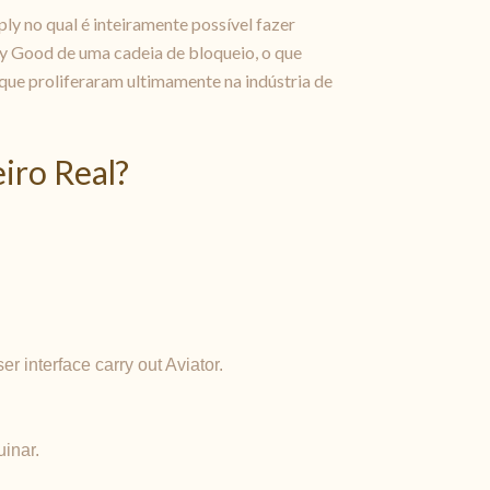
ply no qual é inteiramente possível fazer
ly Good de uma cadeia de bloqueio, o que
n que proliferaram ultimamente na indústria de
iro Real?
 interface carry out Aviator.
inar.