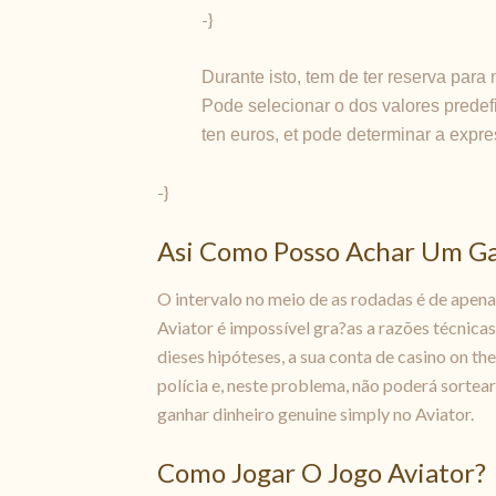
-}
Durante isto, tem de ter reserva par
Pode selecionar o dos valores predefi
ten euros, et pode determinar a expr
-}
Asi Como Posso Achar Um Ga
O intervalo no meio de as rodadas é de apena
Aviator é impossível gra?as a razões técnica
dieses hipóteses, a sua conta de casino on th
polícia e, neste problema, não poderá sortear
ganhar dinheiro genuine simply no Aviator.
Como Jogar O Jogo Aviator?