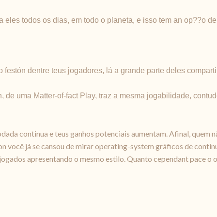
 a eles todos os dias, em todo o planeta, e isso tem an op??o 
o festón dentre teus jogadores, lá a grande parte deles comparti
 de uma Matter-of-fact Play, traz a mesma jogabilidade, cont
rodada continua e teus ganhos potenciais aumentam. Afinal, quem 
on você já se cansou de mirar operating-system gráficos de conti
 jogados apresentando o mesmo estilo. Quanto cependant pace o opt