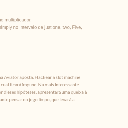
e multiplicador.
mply no intervalo de just one, two, Five,
ma Aviator aposta. Hackear a slot machine
 cual ficará impune. Na mais interessante
or dieses hipóteses, apresentará uma queixa à
ante pensar no jogo limpo, que levará a