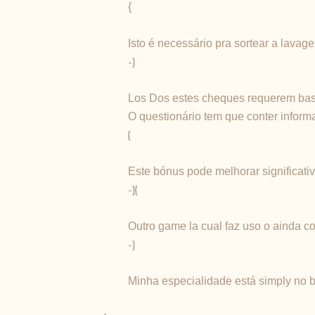
{
Isto é necessário pra sortear a lavag
-}
Los Dos estes cheques requerem bast
O questionário tem que conter inform
{
Este bónus pode melhorar significativ
-}{
Outro game la cual faz uso o ainda c
-}
Minha especialidade está simply no b