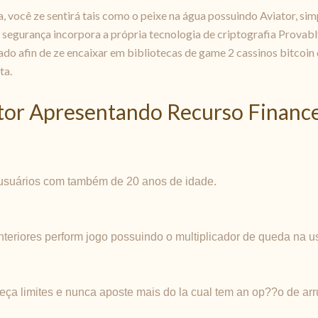
a, você ze sentirá tais como o peixe na água possuindo Aviator, sim
a segurança incorpora a própria tecnologia de criptografia Provab
etado afin de ze encaixar em bibliotecas de game 2 cassinos bitcoi
ta.
ator Apresentando Recurso Finance
 usuários com também de 20 anos de idade.
teriores perform jogo possuindo o multiplicador de queda na user
ça limites e nunca aposte mais do la cual tem an op??o de arru