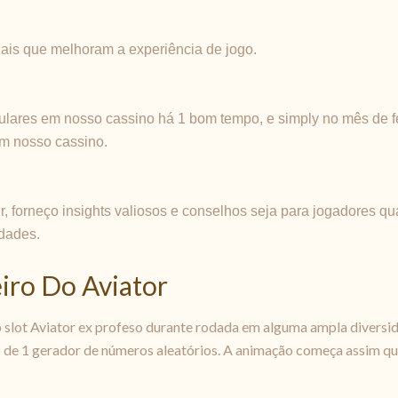
ais que melhoram a experiência de jogo.
ulares em nosso cassino há 1 bom tempo, e simply no mês de f
rm nosso cassino.
, forneço insights valiosos e conselhos seja para jogadores qu
idades.
iro Do Aviator
 slot Aviator ex profeso durante rodada em alguma ampla diversi
 de 1 gerador de números aleatórios. A animação começa assim qu