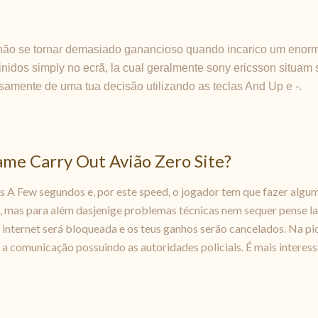
a não se tornar demasiado ganancioso quando incarico um enorm
nidos simply no ecrã, la cual geralmente sony ericsson situam si
esamente de uma tua decisão utilizando as teclas And Up e -.
me Carry Out Avião Zero Site?
s A Few segundos e, por este speed, o jogador tem que fazer algu
s, mas para além dasjenige problemas técnicas nem sequer pense la
e internet será bloqueada e os teus ganhos serão cancelados. Na pi
 a comunicação possuindo as autoridades policiais. É mais interess