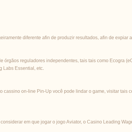
ramente diferente afin de produzir resultados, afin de expiar 
de órgãos reguladores independentes, tais tais como Ecogra 
 Labs Essential, etc.
assino on-line Pin-Up você pode lindar o game, visitar tais c
onsiderar em que jogar o jogo Aviator, o Casino Leading Wage