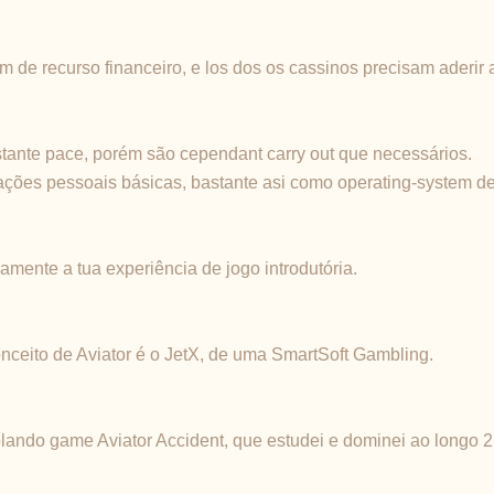
em de recurso financeiro, e los dos os cassinos precisam aderir 
ante pace, porém são cependant carry out que necessários.
ações pessoais básicas, bastante asi como operating-system de
amente a tua experiência de jogo introdutória.
onceito de Aviator é o JetX, de uma SmartSoft Gambling.
lando game Aviator Accident, que estudei e dominei ao longo 2