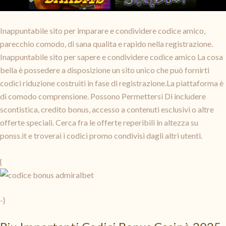
Inappuntabile sito per imparare e condividere codice amico,
parecchio comodo, di sana qualita e rapido nella registrazione.
Inappuntabile sito per sapere e condividere codice amico La cosa
bella è possedere a disposizione un sito unico che può fornirti
codici riduzione costruiti in fase di registrazione.La piattaforma è
di comodo comprensione. Possono Permettersi Di includere
scontistica, credito bonus, accesso a contenuti esclusivi o altre
offerte speciali. Cerca fra le offerte reperibili in altezza su
ponss.it e troverai i codici promo condivisi dagli altri utenti.
{
-}