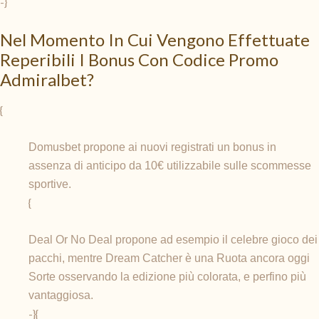
-}
Nel Momento In Cui Vengono Effettuate
Reperibili I Bonus Con Codice Promo
Admiralbet?
{
Domusbet propone ai nuovi registrati un bonus in
assenza di anticipo da 10€ utilizzabile sulle scommesse
sportive.
{
Deal Or No Deal propone ad esempio il celebre gioco dei
pacchi, mentre Dream Catcher è una Ruota ancora oggi
Sorte osservando la edizione più colorata, e perfino più
vantaggiosa.
-}{