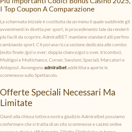
Piu Importanti Codici Bonus Casinò 2025,
I Top Coupon A Comparazione
La schermata iniziale è costituita da un menu il quale suddivide gli
avvenimenti in diretta per sport, in procedimento tale da renderli
più facili da scoprire. AdmiralBET mantiene standard alti perfino
cambiando sport. C’è poi una ricca sezione dedicata alle combo
(esito finale /gol o over; doppia chance/gol o over, tricombo),
Multigol e Multichance, Corner, Sanzioni, Speciali, Marcatori e
Antepost. Avvengono
admiralbet
addirittura aperte le
scommesse sullo Spettacolo.
Offerte Speciali Necessari Ma
Limitate
Giunti alla chiosa tuttora nostra giudizio Admiralbet possiamo
confermare che si tratta di un sito scommesse e casinò online
successo deciso affidamento. Diletto Digitale ha un bonus