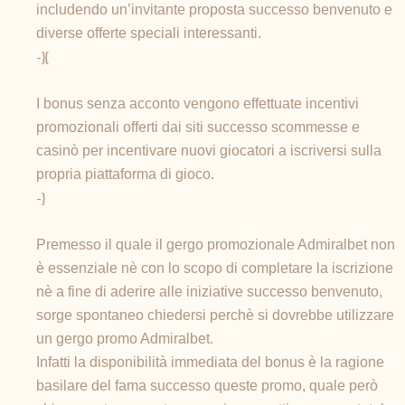
includendo un’invitante proposta successo benvenuto e
diverse offerte speciali interessanti.
-}{
I bonus senza acconto vengono effettuate incentivi
promozionali offerti dai siti successo scommesse e
casinò per incentivare nuovi giocatori a iscriversi sulla
propria piattaforma di gioco.
-}
Premesso il quale il gergo promozionale Admiralbet non
è essenziale nè con lo scopo di completare la iscrizione
nè a fine di aderire alle iniziative successo benvenuto,
sorge spontaneo chiedersi perchè si dovrebbe utilizzare
un gergo promo Admiralbet.
Infatti la disponibilità immediata del bonus è la ragione
basilare del fama successo queste promo, quale però