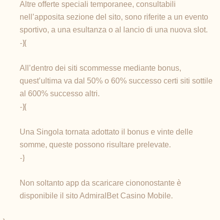
Altre offerte speciali temporanee, consultabili
nell’apposita sezione del sito, sono riferite a un evento
sportivo, a una esultanza o al lancio di una nuova slot.
-}{
All’dentro dei siti scommesse mediante bonus,
quest’ultima va dal 50% o 60% successo certi siti sottile
al 600% successo altri.
-}{
Una Singola tornata adottato il bonus e vinte delle
somme, queste possono risultare prelevate.
-}
Non soltanto app da scaricare ciononostante è
disponibile il sito AdmiralBet Casino Mobile.