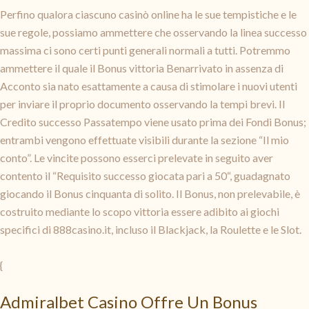
Perfino qualora ciascuno casinò online ha le sue tempistiche e le
sue regole, possiamo ammettere che osservando la linea successo
massima ci sono certi punti generali normali a tutti. Potremmo
ammettere il quale il Bonus vittoria Benarrivato in assenza di
Acconto sia nato esattamente a causa di stimolare i nuovi utenti
per inviare il proprio documento osservando la tempi brevi. Il
Credito successo Passatempo viene usato prima dei Fondi Bonus;
entrambi vengono effettuate visibili durante la sezione “Il mio
conto”. Le vincite possono esserci prelevate in seguito aver
contento il “Requisito successo giocata pari a 50“, guadagnato
giocando il Bonus cinquanta di solito. Il Bonus, non prelevabile, è
costruito mediante lo scopo vittoria essere adibito ai giochi
specifici di 888casino.it, incluso il Blackjack, la Roulette e le Slot.
{
Admiralbet Casino Offre Un Bonus