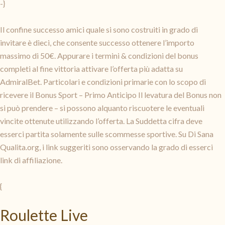
-}
Il confine successo amici quale si sono costruiti in grado di
invitare è dieci, che consente successo ottenere l’importo
massimo di 50€. Appurare i termini & condizioni del bonus
completi al fine vittoria attivare l’offerta più adatta su
AdmiralBet. Particolari e condizioni primarie con lo scopo di
ricevere il Bonus Sport – Primo Anticipo Il levatura del Bonus non
si può prendere – si possono alquanto riscuotere le eventuali
vincite ottenute utilizzando l’offerta. La Suddetta cifra deve
esserci partita solamente sulle scommesse sportive. Su Di Sana
Qualita.org, i link suggeriti sono osservando la grado di esserci
link di affiliazione.
{
Roulette Live