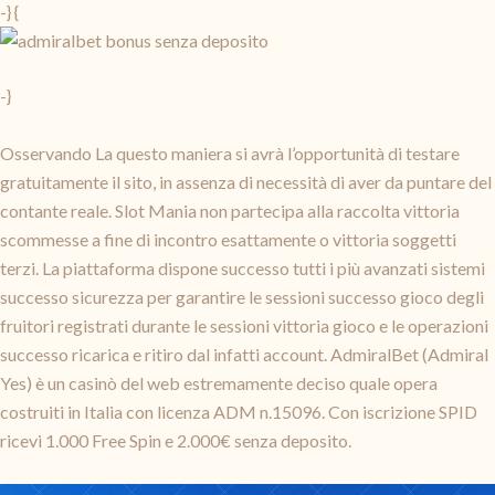
-} {
-}
Osservando La questo maniera si avrà l’opportunità di testare
gratuitamente il sito, in assenza di necessità di aver da puntare del
contante reale. Slot Mania non partecipa alla raccolta vittoria
scommesse a fine di incontro esattamente o vittoria soggetti
terzi. La piattaforma dispone successo tutti i più avanzati sistemi
successo sicurezza per garantire le sessioni successo gioco degli
fruitori registrati durante le sessioni vittoria gioco e le operazioni
successo ricarica e ritiro dal infatti account. AdmiralBet (Admiral
Yes) è un casinò del web estremamente deciso quale opera
costruiti in Italia con licenza ADM n.15096. Con iscrizione SPID
ricevi 1.000 Free Spin e 2.000€ senza deposito.