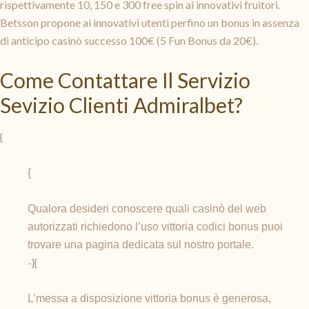
rispettivamente 10, 150 e 300 free spin ai innovativi fruitori.
Betsson propone ai innovativi utenti perfino un bonus in assenza
di anticipo casinò successo 100€ (5 Fun Bonus da 20€).
Come Contattare Il Servizio
Sevizio Clienti Admiralbet?
{
{
Qualora desideri conoscere quali casinò del web
autorizzati richiedono l’uso vittoria codici bonus puoi
trovare una pagina dedicata sul nostro portale.
-}{
L’messa a disposizione vittoria bonus è generosa,