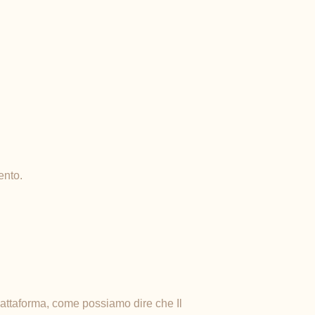
ento.
iattaforma, come possiamo dire che Il