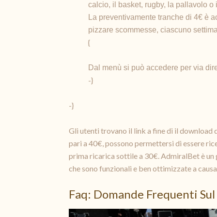
calcio, il basket, rugby, la pallavolo o
La preventivamente tranche di 4€ è acc
pizzare scommesse, ciascuno settiman
{
Dal menù si può accedere per via dirett
-}
-}
Gli utenti trovano il link a fine di il downloa
pari a 40€, possono permettersi di essere ric
prima ricarica sottile a 30€. AdmiralBet è un
che sono funzionali e ben ottimizzate a causa
Faq: Domande Frequenti Sul