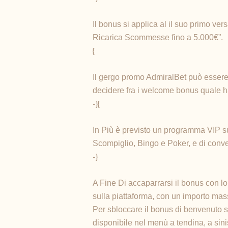
Il bonus si applica al il suo primo v
Ricarica Scommesse fino a 5.000€”.
{
Il gergo promo AdmiralBet può essere 
decidere fra i welcome bonus quale ha
-}{
In Più è previsto un programma VIP su
Scompiglio, Bingo e Poker, e di conve
-}
A Fine Di accaparrarsi il bonus con lo 
sulla piattaforma, con un importo mass
Per sbloccare il bonus di benvenuto so
disponibile nel menù a tendina, a sini