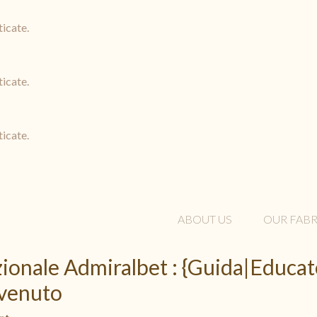
ticate.
ticate.
ticate.
ABOUT US
OUR FABR
onale Admiralbet : {Guida|Educat
nvenuto