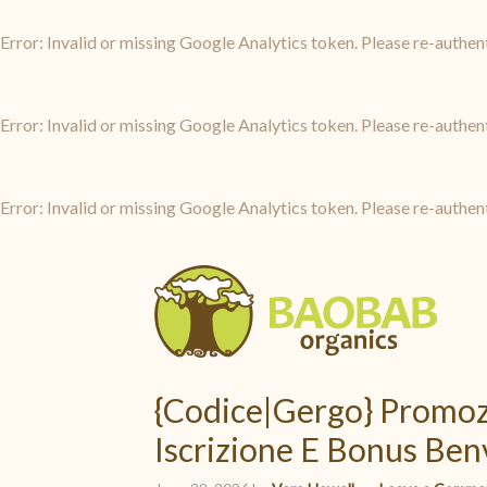
Error: Invalid or missing Google Analytics token. Please re-authen
Error: Invalid or missing Google Analytics token. Please re-authen
Error: Invalid or missing Google Analytics token. Please re-authen
{Codice|Gergo} Promozi
Iscrizione E Bonus Be