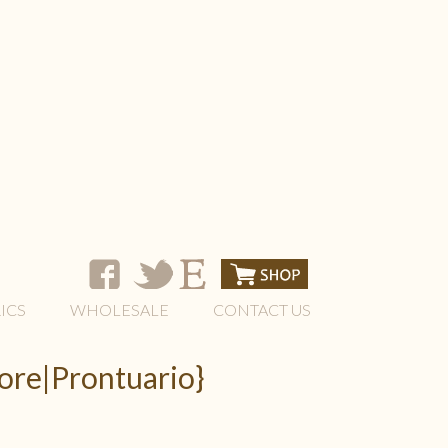
ICS
WHOLESALE
CONTACT US
ore|Prontuario}