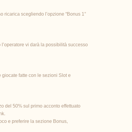
so ricarica scegliendo l’opzione “Bonus 1°
l’operatore vi darà la possibilità successo
iocate fatte con le sezioni Slot e
izzo del 50% sul primo acconto effettuato
nk.
ioco e preferire la sezione Bonus,