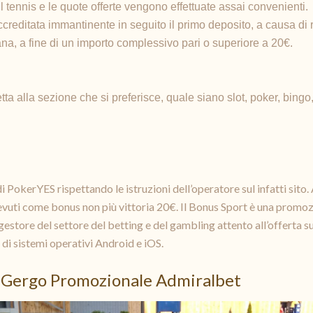
 il tennis e le quote offerte vengono effettuate assai convenienti.
reditata immantinente in seguito il primo deposito, a causa di ri
a, a fine di un importo complessivo pari o superiore a 20€.
a alla sezione che si preferisce, quale siano slot, poker, bingo, s
d di PokerYES rispettando le istruzioni dell’operatore sul infatti sit
evuti come bonus non più vittoria 20€. Il Bonus Sport è una promoz
 gestore del settore del betting e del gambling attento all’offerta
 di sistemi operativi Android e iOS.
 Gergo Promozionale Admiralbet