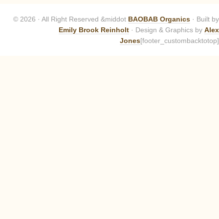
© 2026 · All Right Reserved &middot
BAOBAB Organics
· Built by
Emily Brook Reinholt
· Design & Graphics by
Alex
Jones
[footer_custombacktotop]