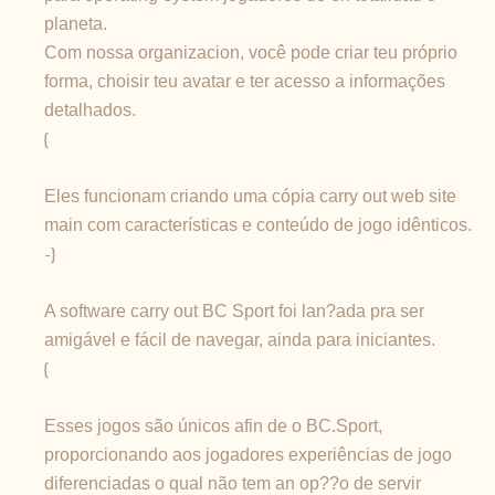
planeta.
Com nossa organizacion, você pode criar teu próprio
forma, choisir teu avatar e ter acesso a informações
detalhados.
{
Eles funcionam criando uma cópia carry out web site
main com características e conteúdo de jogo idênticos.
-}
A software carry out BC Sport foi lan?ada pra ser
amigável e fácil de navegar, ainda para iniciantes.
{
Esses jogos são únicos afin de o BC.Sport,
proporcionando aos jogadores experiências de jogo
diferenciadas o qual não tem an op??o de servir