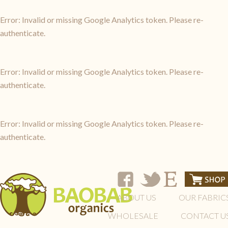
Error: Invalid or missing Google Analytics token. Please re-
authenticate.
Error: Invalid or missing Google Analytics token. Please re-
authenticate.
Error: Invalid or missing Google Analytics token. Please re-
authenticate.
ABOUT US
OUR FABRIC
WHOLESALE
CONTACT U