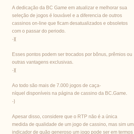
A dedicação da BC Game em atualizar e melhorar sua
seleção de jogos é louvável e a diferencia de outros
cassinos on-line que ficam desatualizados e obsoletos
com o passar do periodo.
-}{
Esses pontos podem ser trocados por bônus, prêmios ou
outras vantagens exclusivas.
-}{
Ao todo são mais de 7.000 jogos de caça-
níquel disponíveis na página de cassino da BC.Game.
-}
Apesar disso, considere que o RTP não é a única
medida de qualidade de um jogo de cassino, mas sim um
indicador de quão generoso um jogo pode ser em termos