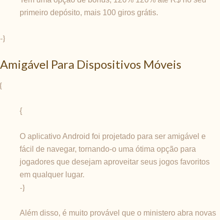
primeiro depósito, mais 100 giros grátis.
-}
Amigável Para Dispositivos Móveis
{
{
O aplicativo Android foi projetado para ser amigável e
fácil de navegar, tornando-o uma ótima opção para
jogadores que desejam aproveitar seus jogos favoritos
em qualquer lugar.
-}
Além disso, é muito provável que o ministero abra novas