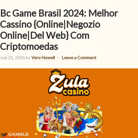
Bc Game Brasil 2024: Melhor
Cassino {Online|Negozio
Online|Del Web} Com
Criptomoedas
July 21, 2026
by
Vero Howell
Leave a Comment