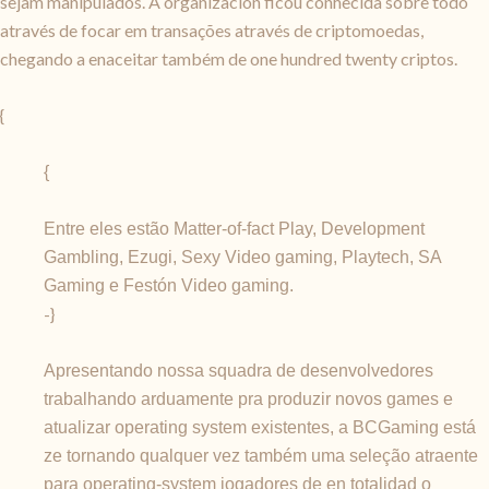
sejam manipulados. A organizacion ficou conhecida sobre todo
através de focar em transações através de criptomoedas,
chegando a enaceitar também de one hundred twenty criptos.
{
{
Entre eles estão Matter-of-fact Play, Development
Gambling, Ezugi, Sexy Video gaming, Playtech, SA
Gaming e Festón Video gaming.
-}
Apresentando nossa squadra de desenvolvedores
trabalhando arduamente pra produzir novos games e
atualizar operating system existentes, a BCGaming está
ze tornando qualquer vez também uma seleção atraente
para operating-system jogadores de en totalidad o