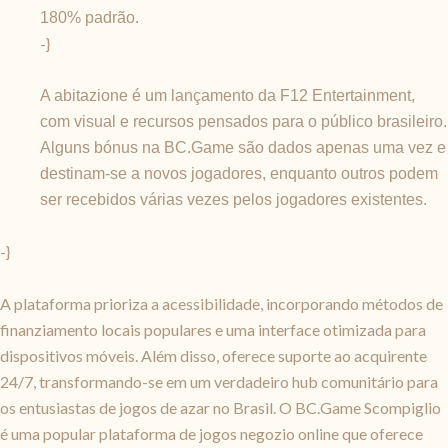
180% padrão.
-}
A abitazione é um lançamento da F12 Entertainment,
com visual e recursos pensados para o público brasileiro.
Alguns bónus nа BC.Game são dados apenas uma vez e
destinam-se а novos jogadores, enquanto outros podem
ser recebidos várias vezes pelos jogаdores existentes.
-}
A plataforma prioriza a acessibilidade, incorporando métodos de
finanziamento locais populares e uma interface otimizada para
dispositivos móveis. Além disso, oferece suporte ao acquirente
24/7, transformando-se em um verdadeiro hub comunitário para
os entusiastas de jogos de azar no Brasil. O BC.Game Scompiglio
é uma popular plataforma de jogos negozio online que oferece