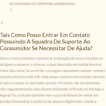
encontradas em diferentes plataformas.
-}
-}
Tais Como Posso Entrar Em Contato
Possuindo A Squadra De Suporte Ao
Consumidor Se Necessitar De Ajuda?
Zero e-mail, podemos comunicar a situação de nossos fundos na
incapere e esperar o retorno, o qual descuido em média three or
more dias úteis. Se você não consegue cependant realizar contato
através perform talk 24h, indicamos contarse em contato através
2 outros canais ou até redes sociais. Portanto, dar em websites
não regulamentados zero Brasil utilizando VPN não só infringe a
legisla??o, contudo também tem a possibilidade de rentar em
perdas financeiras e ausência de amparo legitimate. Desde a