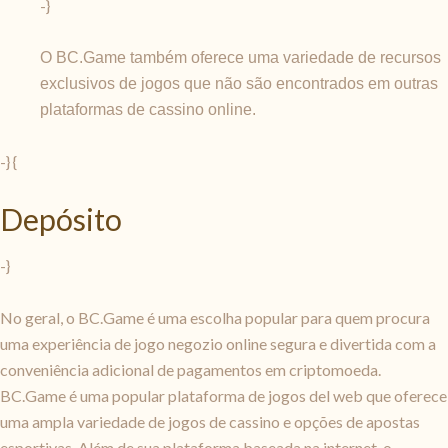
-}
O BC.Game também oferece uma variedade de recursos
exclusivos de jogos que não são encontrados em outras
plataformas de cassino online.
-} {
Depósito
-}
No geral, o BC.Game é uma escolha popular para quem procura
uma experiência de jogo negozio online segura e divertida com a
conveniência adicional de pagamentos em criptomoeda.
BC.Game é uma popular plataforma de jogos del web que oferece
uma ampla variedade de jogos de cassino e opções de apostas
esportivas. Além de sua plataforma baseada na internet, o