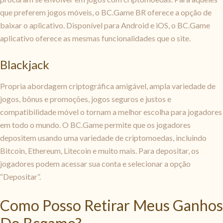
que preferem jogos móveis, o BC.Game BR oferece a opção de
baixar o aplicativo. Disponível para Android e iOS, o BC.Game
aplicativo oferece as mesmas funcionalidades que o site.
Blackjack
Propria abordagem criptográfica amigável, ampla variedade de
jogos, bônus e promoções, jogos seguros e justos e
compatibilidade móvel o tornam a melhor escolha para jogadores
em todo o mundo. O BC.Game permite que os jogadores
depositem usando uma variedade de criptomoedas, incluindo
Bitcoin, Ethereum, Litecoin e muito mais. Para depositar, os
jogadores podem acessar sua conta e selecionar a opção
“Depositar”.
Como Posso Retirar Meus Ganhos