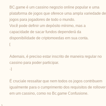
BC.game é um cassino negozio online popular e uma
plataforma de jogos que oferece uma ampla variedade de
jogos para jogadores de todo o mundo.
Você pode definir um depósito mínimo, mas a
capacidade de sacar fundos dependerá da
disponibilidade de criptomoedas em sua conta.
{
Ademais, é preciso estar inscrito de maneira regular no
cassino para poder participar.
-}
É cruciale ressaltar que nem todos os jogos contribuem
igualmente para o cumprimento dos requisitos de rollover
em um cassino, como no Bc.game Confusione.
-}