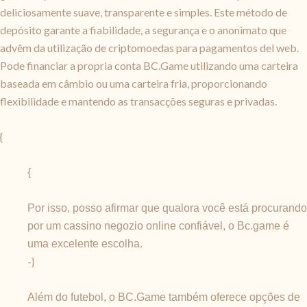
deliciosamente suave, transparente e simples. Este método de
depósito garante a fiabilidade, a segurança e o anonimato que
advêm da utilização de criptomoedas para pagamentos del web.
Pode financiar a propria conta BC.Game utilizando uma carteira
baseada em câmbio ou uma carteira fria, proporcionando
flexibilidade e mantendo as transacções seguras e privadas.
{
{
Por isso, posso afirmar que qualora você está procurando
por um cassino negozio online confiável, o Bc.game é
uma excelente escolha.
-}
Além do futebol, o BC.Game também oferece opções de