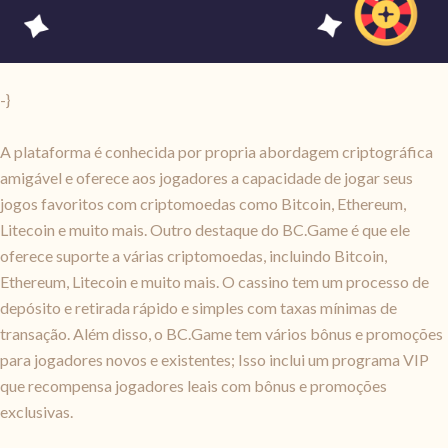
-}
A plataforma é conhecida por propria abordagem criptográfica
amigável e oferece aos jogadores a capacidade de jogar seus
jogos favoritos com criptomoedas como Bitcoin, Ethereum,
Litecoin e muito mais. Outro destaque do BC.Game é que ele
oferece suporte a várias criptomoedas, incluindo Bitcoin,
Ethereum, Litecoin e muito mais. O cassino tem um processo de
depósito e retirada rápido e simples com taxas mínimas de
transação. Além disso, o BC.Game tem vários bônus e promoções
para jogadores novos e existentes; Isso inclui um programa VIP
que recompensa jogadores leais com bônus e promoções
exclusivas.