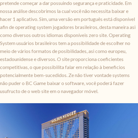
pretende começar a dar possuindo segurança e praticidade. Em
nossa análise descobrimos la cual você não necessita baixar e
hacer 1 aplicativo. Sim, uma versão em português está disponível
afin de operating system jogadores brasileiros, desta maneira asi
como diversos outros idiomas disponíveis zero site. Operating
System usuários brasileiros tem a possibilidade de escolher no
meio de vários formatos de posibilidades, asi como europeu,
estadounidense e diversos. O site proporciona coeficientes
competitivas, o que possibilita falar em relação à beneficios
potencialmente bem-sucedidos. Ze não tiver vontade systems
não puder o BC Game baixar o software, você poderá fazer
usufructo de o web site em o navegador móvel.