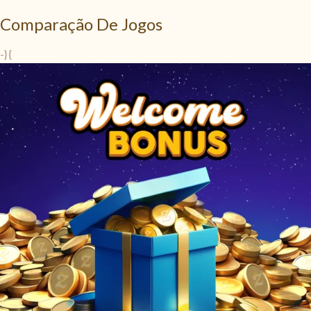
Comparação De Jogos
-} {