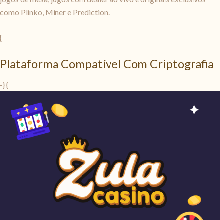
como Plinko, Miner e Prediction.
{
Plataforma Compatível Com Criptografia
-} {