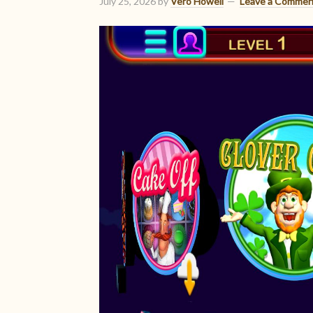
July 25, 2026
by
Vero Howell
Leave a Commen