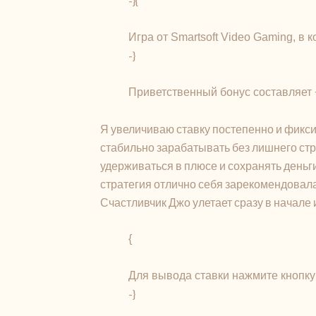
-}{
Игра от Smartsoft Video Gaming, в 
-}
Приветственный бонус составляет 
Я увеличиваю ставку постепенно и фикси
стабильно зарабатывать без лишнего стре
удерживаться в плюсе и сохранять деньг
стратегия отлично себя зарекомендовала
Счастливчик Джо улетает сразу в начале 
{
Для вывода ставки нажмите кнопку
-}