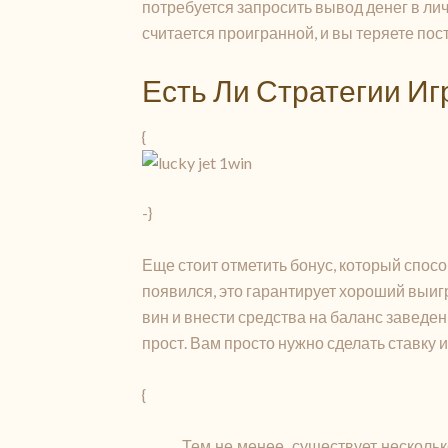
потребуется запросить вывод денег в личн
считается проигранной, и вы теряете по
Есть Ли Стратегии Игр
{
-}
Еще стоит отметить бонус, который спос
появился, это гарантирует хороший выиг
вин и внести средства на баланс заведен
прост. Вам просто нужно сделать ставку 
{
Тем не менее, существует нескольк