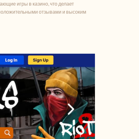
ающие игры в казино, что делает
 положительными отзывами и высоким