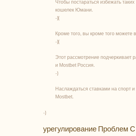
Чтобы постараться избежать таких
кошелек Юмани.
-}{
Кроме того, вы кроме того можете 
-}{
Этот рассмотрение подчеркивает р
и Mostbet Россия.
-}
Наслаждаться ставками на спорт и
Mostbet.
-}
урегулирование Проблем С