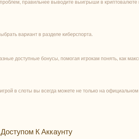
 проблем, правильнее выводите выигрыши в криптовалюте 
выбрать вариант в разделе киберспорта.
азные доступные бонусы, помогая игрокам понять, как мак
 игрой в слоты вы всегда можете не только на официальном
 Доступом К Аккаунту