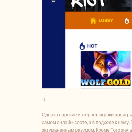
-}
Однако наречие интернет-игроки проигры
самом онлайн-слоте, а в подходе к нему.
затуманенным разумом. Кроме Того жела