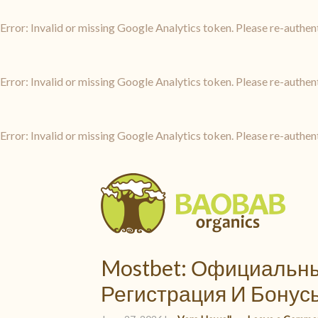
Error: Invalid or missing Google Analytics token. Please re-authen
Error: Invalid or missing Google Analytics token. Please re-authen
Error: Invalid or missing Google Analytics token. Please re-authen
Mostbet: Официальный
Регистрация И Бонус