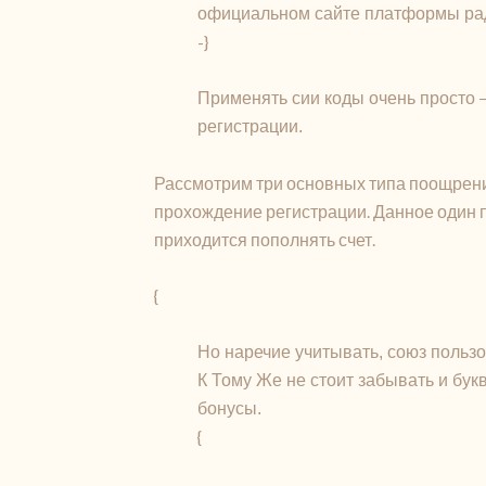
официальном сайте платформы рад
-}
Применять сии коды очень просто –
регистрации.
Рассмотрим три основных типа поощрени
прохождение регистрации. Данное один п
приходится пополнять счет.
{
Но наречие учитывать, союз пользо
К Тому Же не стоит забывать и бук
бонусы.
{