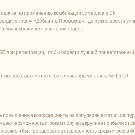
етодичка по применению комбинации символов в БК.
 увидите графу «Добавить Промокод», где нужно ввести уни
в личном кабинете в истории ставок.
E при регистрации, чтобы обрести лучший приветственный
х игровых автоматов с фиксированными ставками ₽5-10.
ть повышенные коэффициенты на популярные матчи или тур
дают возможность игрокам получать крупнее прибыли от св
наречие и быстро завоевала откровенность среди игроков б