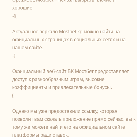
хорошие.
-}{
Актуальное зеркало Mostbet kg можно найти на
официальных страницах в социальных сетях и на
нашем сайте.
-}
Официальный веб-сайт БК Мостбет предоставляет
доступ к разнообразным играм, высокие
коэффициенты и привлекательные бонусы.
{
Однако мы уже предоставили ссылку, которая
позволит вам скачать приложение прямо сейчас, вы к
тому же можете найти его на официальном сайте
платформы ради ставок.