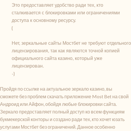
Это предоставляет удобство ради тех, кто
сталкивается с блокировками или ограничениями
доступа к основному ресурсу.
{
Нет, зеркальные сайты Мостбет не требуют отдельного
лицензирования, так как являются точной копией
официального сайта казино, который уже
лицензирован.
-}
Пройдя по ссылке на актуальное зеркало казино, вы
сможете без проблем скачать приложение Most Bet на свой
Андроид или Айфон, обойдя любые блокировки сайта.
Зеркало предоставляет полный доступ ко всем функциям
букмекерской конторы и создано ради тех, кто хочет юзать
услугами Мостбет без ограничений. Данное особенно