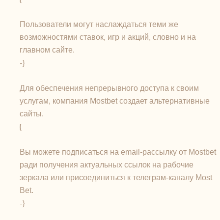
Пользователи могут наслаждаться теми же
возможностями ставок, игр и акций, словно и на
главном сайте.
-}
Для обеспечения непрерывного доступа к своим
услугам, компания Mostbet создает альтернативные
сайты.
{
Вы можете подписаться на email-рассылку от Mostbet
ради получения актуальных ссылок на рабочие
зеркала или присоединиться к телеграм-каналу Most
Bet.
-}