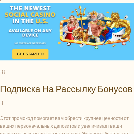
-} {
Подписка На Рассылку Бонусов
-}
Этот промокод помогает вам обрести крупнее ценности от
ваших первоначальных депозитов и увеличивает ваши
шансы на выигрыш с самого начала. Экспресс-бустеры от