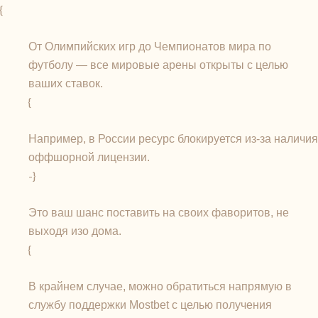
{
От Олимпийских игр до Чемпионатов мира по
футболу — все мировые арены открыты с целью
ваших ставок.
{
Например, в России ресурс блокируется из-за наличия
оффшорной лицензии.
-}
Это ваш шанс поставить на своих фаворитов, не
выходя изо дома.
{
В крайнем случае, можно обратиться напрямую в
службу поддержки Mostbet с целью получения