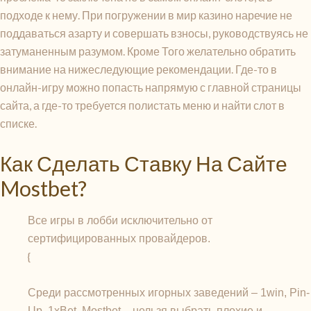
подходе к нему. При погружении в мир казино наречие не
поддаваться азарту и совершать взносы, руководствуясь не
затуманенным разумом. Кроме Того желательно обратить
внимание на нижеследующие рекомендации. Где-то в
онлайн-игру можно попасть напрямую с главной страницы
сайта, а где-то требуется полистать меню и найти слот в
списке.
Как Сделать Ставку На Сайте
Mostbet?
Все игры в лобби исключительно от
сертифицированных провайдеров.
{
Среди рассмотренных игорных заведений – 1win, Pin-
Up, 1xBet, Mostbet – нельзя выбрать плохие и