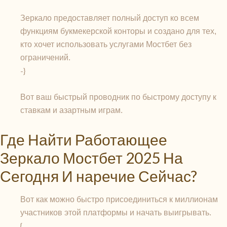
Зеркало предоставляет полный доступ ко всем
функциям букмекерской конторы и создано для тех,
кто хочет использовать услугами Мостбет без
ограничений.
-}
Вот ваш быстрый проводник по быстрому доступу к
ставкам и азартным играм.
Где Найти Работающее
Зеркало Мостбет 2025 На
Сегодня И наречие Сейчас?
Вот как можно быстро присоединиться к миллионам
участников этой платформы и начать выигрывать.
{