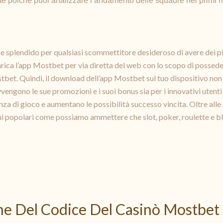
e poiché puoi analizzare l’andamento delle squadre nei primi min
 e splendido per qualsiasi scommettitore desideroso di avere dei piu 
rica l’app Mostbet per via diretta del web con lo scopo di posseder
tbet. Quindi, il download dell’app Mostbet sul tuo dispositivo no
engono le sue promozioni e i suoi bonus sia per i innovativi utenti i
nza di gioco e aumentano le possibilità successo vincita. Oltre al
oni popolari come possiamo ammettere che slot, poker, roulette e b
one Del Codice Del Casinò Mostbet