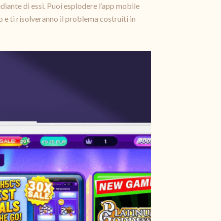
ediante di essi. Puoi esplodere l’app mobile
 e ti risolveranno il problema costruiti in