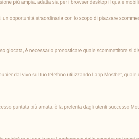
 visione più ampia, adatta sia per i browser desktop il quale mobili
ti un’opportunità straordinaria con lo scopo di piazzare scommess
so giocata, è necessario pronosticare quale scommettitore si dis
oupier dal vivo sul tuo telefono utilizzando l’app Mostbet, quale
esso puntata più amata, è la preferita dagli utenti successo Mos