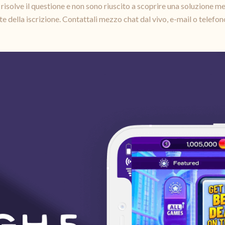
a risolve il questione e non sono riuscito a scoprire una soluzione m
e della iscrizione. Contattali mezzo chat dal vivo, e-mail o telefono