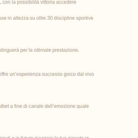
, con la possibilità vittoria accedere
e in altezza su oltre 30 discipline sportive
tinguerà per la ottimale prestazione.
 offre un’esperienza successo gioco dal vivo
tbet a fine di canale dell’emozione quale