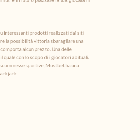
uti e in futuro piazzare la tua giocata in
interessanti prodotti realizzati dai siti
e la possibilità vittoria sbaragliare una
n comporta alcun prezzo. Una delle
l quale con lo scopo di i giocatori abituali.
le scommesse sportive, Mostbet ha una
lackjack.