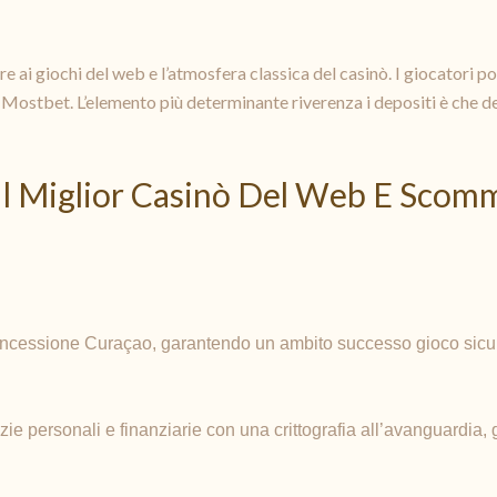
ntare ai giochi del web e l’atmosfera classica del casinò. I giocatori 
pp Mostbet. L’elemento più determinante riverenza i depositi è che 
 Il Miglior Casinò Del Web E Scom
oncessione Curaçao, garantendo un ambito successo gioco sicuro 
zie personali e finanziarie con una crittografia all’avanguardia