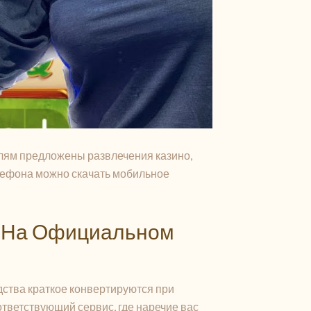
елям предложены развлечения казино,
елефона можно скачать мобильное
о На Официальном
ства краткое конвертируются при
ответствующий сервис, где наречие вас