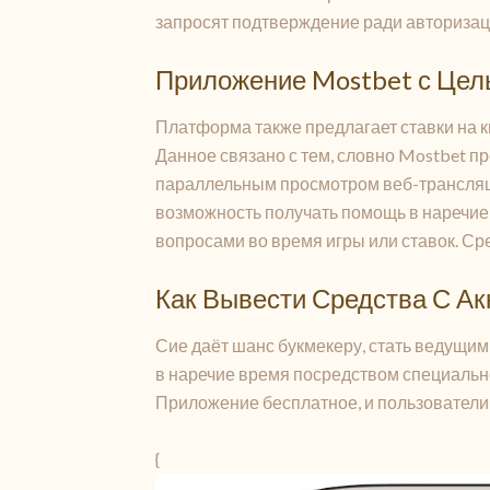
запросят подтверждение ради авторизац
Приложение Mostbet с Цел
Платформа также предлагает ставки на к
Данное связано с тем, словно Mostbet пр
параллельным просмотром веб-трансляци
возможность получать помощь в наречие 
вопросами во время игры или ставок. Ср
Как Вывести Средства С Ак
Сие даёт шанс букмекеру, стать ведущим 
в наречие время посредством специально
Приложение бесплатное, и пользователи
{