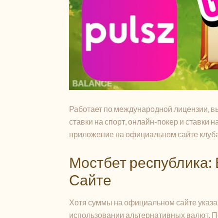
Работает по международной лицензии, в
ставки на спорт, онлайн-покер и ставки
приложение на официальном сайте клуба
Мостбет республика:
Сайте
Хотя суммы на официальном сайте указа
использовании альтернативных валют. По