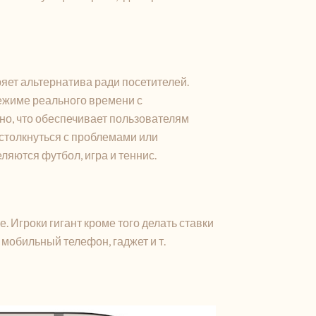
яет альтернатива ради посетителей.
режиме реального времени с
но, что обеспечивает пользователям
 столкнуться с проблемами или
ляются футбол, игра и теннис.
 Игроки гигант кроме того делать ставки
мобильный телефон, гаджет и т.