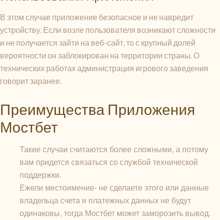
В этом случае приложение безопасное и не навредит
устройству. Если возле пользователя возникают сложности
и не получается зайти на веб-сайт, то с крупный долей
вероятности он заблокирован на территории страны. О
технических работах администрация игрового заведения
говорит заранее.
Преимущества Приложения
Мостбет
Такие случаи считаются более сложными, а потому
вам придется связаться со службой технической
поддержки.
Ежели местоимение- не сделаете этого или данные
владельца счета и платежных данных не будут
одинаковы, тогда Мостбет может заморозить вывод.