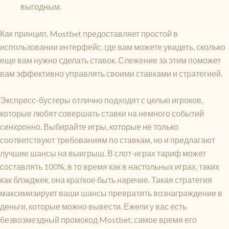
выгодным.
Как принцип, Mostbet предоставляет простой в
использовании интерфейс, где вам можете увидеть, сколько
еще вам нужно сделать ставок. Слежение за этим поможет
вам эффективно управлять своими ставками и стратегией.
Экспресс-бустеры отлично подходят с целью игроков,
которые любят совершать ставки на немного событий
синхронно. Выбирайте игры, которые не только
соответствуют требованиям по ставкам, но и предлагают
лучшие шансы на выигрыш. В слот-играх тариф может
составлять 100%, в то время как в настольных играх, таких
как блэкджек, она краткое быть наречие. Такая стратегия
максимизирует ваши шансы превратить вознаграждение в
деньги, которые можно вывести. Ежели у вас есть
безвозмездный промокод Mostbet, самое время его