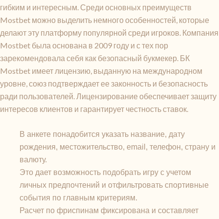
гибким и интересным. Среди основных преимуществ
Mostbet можно выделить немного особенностей, которые
делают эту платформу популярной среди игроков. Компания
Mostbet была основана в 2009 году и с тех пор
зарекомендовала себя как безопасный букмекер. БК
Mostbet имеет лицензию, выданную на международном
уровне, союз подтверждает ее законность и безопасность
ради пользователей. Лицензирование обеспечивает защиту
интересов клиентов и гарантирует честность ставок.
В анкете понадобится указать название, дату
рождения, местожительство, email, телефон, страну и
валюту.
Это дает возможность подобрать игру с учетом
личных предпочтений и отфильтровать спортивные
события по главным критериям.
Расчет по фриспинам фиксирована и составляет