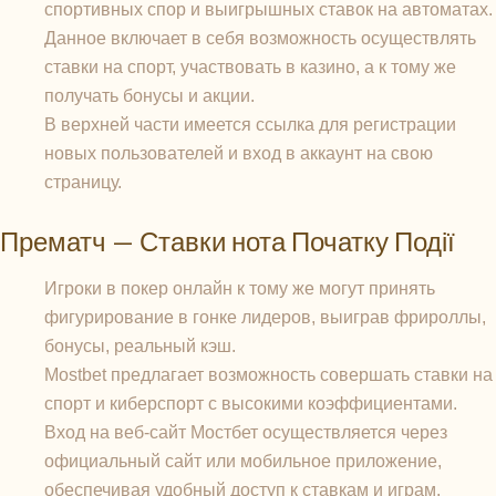
спортивных спор и выигрышных ставок на автоматах.
Данное включает в себя возможность осуществлять
ставки на спорт, участвовать в казино, а к тому же
получать бонусы и акции.
В верхней части имеется ссылка для регистрации
новых пользователей и вход в аккаунт на свою
страницу.
Прематч — Ставки нота Початку Події
Игроки в покер онлайн к тому же могут принять
фигурирование в гонке лидеров, выиграв фрироллы,
бонусы, реальный кэш.
Mostbet предлагает возможность совершать ставки на
спорт и киберспорт с высокими коэффициентами.
Вход на веб-сайт Мостбет осуществляется через
официальный сайт или мобильное приложение,
обеспечивая удобный доступ к ставкам и играм.