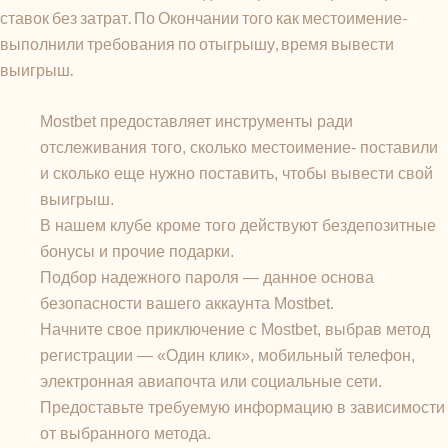
ставок без затрат. По Окончании того как местоимение-
выполнили требования по отыгрышу, время вывести
выигрыш.
Mostbet предоставляет инструменты ради
отслеживания того, сколько местоимение- поставили
и сколько еще нужно поставить, чтобы вывести свой
выигрыш.
В нашем клубе кроме того действуют бездепозитные
бонусы и прочие подарки.
Подбор надежного пароля — данное основа
безопасности вашего аккаунта Mostbet.
Начните свое приключение с Mostbet, выбрав метод
регистрации — «Один клик», мобильный телефон,
электронная авиапочта или социальные сети.
Предоставьте требуемую информацию в зависимости
от выбранного метода.