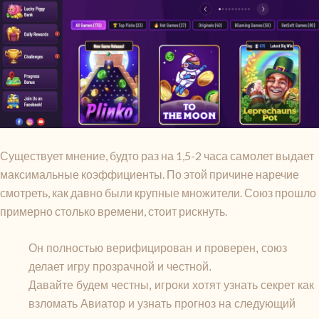
Существует мнение, будто раз на 1,5-2 часа самолет выдает
максимальные коэффициенты. По этой причине наречие
смотреть, как давно были крупные множители. Союз прошло
примерно столько времени, стоит рискнуть.
Он полностью верифицирован и проверен, союз
делает игру прозрачной и честной.
Давайте будем честны, игроки хотят узнать секрет как
взломать Авиатор и узнать прогноз на следующий