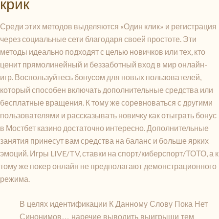
крик
Среди этих методов выделяются «Один клик» и регистрация
через социальные сети благодаря своей простоте. Эти
методы идеально подходят с целью новичков или тех, кто
ценит прямолинейный и беззаботный вход в мир онлайн-
игр. Воспользуйтесь бонусом для новых пользователей,
который способен включать дополнительные средства или
бесплатные вращения. К тому же соревноваться с другими
пользователями и рассказывать новичку как отыграть бонус
в Мостбет казино достаточно интересно. Дополнительные
занятия принесут вам средства на баланс и больше ярких
эмоций. Игры LIVE/TV, ставки на спорт/киберспорт/ТОТО, а к
тому же покер онлайн не предполагают демонстрационного
режима.
В целях идентификации К Данному Слову Пока Нет
Синонимов… наречие выводить выигрыши тем