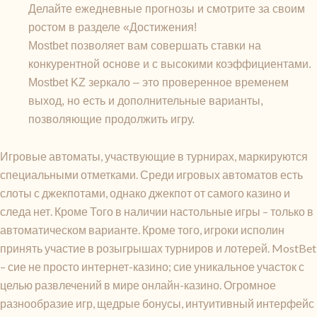
Делайте ежедневные прогнозы и смотрите за своим
ростом в разделе «Достижения!
Mostbet позволяет вам совершать ставки на
конкурентной основе и с высокими коэффициентами.
Mostbet KZ зеркало – это проверенное временем
выход, но есть и дополнительные варианты,
позволяющие продолжить игру.
Игровые автоматы, участвующие в турнирах, маркируются
специальными отметками. Среди игровых автоматов есть
слоты с джекпотами, однако джекпот от самого казино и
следа нет. Кроме Того в наличии настольные игры – только в
автоматическом варианте. Кроме того, игроки исполин
принять участие в розыгрышах турниров и лотерей. MostBet
– сие не просто интернет-казино; сие уникальное участок с
целью развлечений в мире онлайн-казино. Огромное
разнообразие игр, щедрые бонусы, интуитивный интерфейс