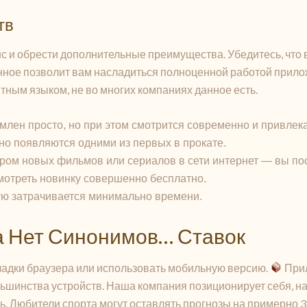
тв
с и обрести дополнительные преимущества. Убедитесь, что
анное позволит вам насладиться полноценной работой прило
тным языком, не во многих компаниях данное есть.
ен просто, но при этом смотрится современно и привлека
о появляются одними из первых в прокате.
тром новых фильмов или сериалов в сети интернет — вы по
мотреть новинку совершенно бесплатно.
рую затрачивается минимально времени.
а Нет Синонимов… Ставок
ладки браузера или использовать мобильную версию.
Прил
ьшинства устройств. Наша компания позиционирует себя, нар
ть. Любители спорта могут оставлять прогнозы на примерно 