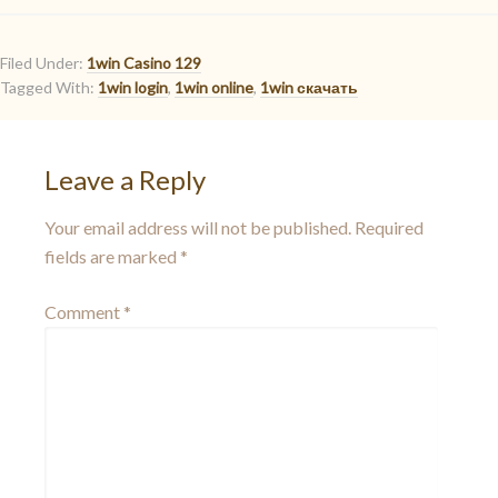
Filed Under:
1win Casino 129
Tagged With:
1win login
,
1win online
,
1win скачать
Leave a Reply
Your email address will not be published.
Required
fields are marked
*
Comment
*