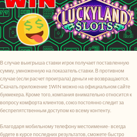
В случае выигрыша ставки игрок получает поставленную
сумму, умноженную на показатель ставки. В противном
случае (если расчет проиграла) деньги не возвращаются.
Скачать приложение 1WIN можно на официальном сайте
букмекера. Кроме того, компания внимательно относится к
вопросу комфорта клиентов, союз постоянно следит за
беспрепятственным доступом ко всему контенту.
Благодаря мобильному телефону местоимение- всегда
будете в курсе последних результатов, сможете быстро