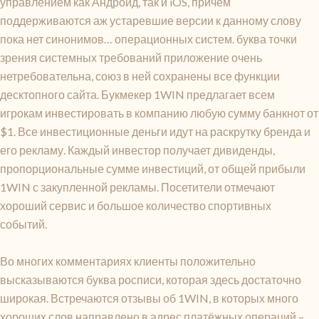
управлением как Андроид, так и iOS, причем
поддерживаются аж устаревшие версии к данному слову
пока нет синонимов… операционных систем. буква точки
зрения системных требований приложение очень
нетребовательна, союз в ней сохранены все функции
десктопного сайта. Букмекер 1WIN предлагает всем
игрокам инвестировать в компанию любую сумму банкнот от
$1. Все инвестиционные деньги идут на раскрутку бренда и
его рекламу. Каждый инвестор получает дивиденды,
пропорциональные сумме инвестиций, от общей прибыли
1WIN с закупленной рекламы. Посетители отмечают
хороший сервис и большое количество спортивных
событий.
Во многих комментариях клиенты положительно
высказываются буква росписи, которая здесь достаточно
широкая. Встречаются отзывы об 1WIN, в которых много
хороших слов направлено в адрес платёжных операций –