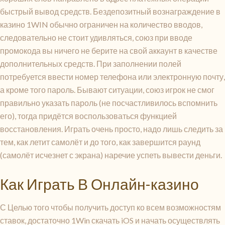
быстрый вывод средств. Бездепозитный вознаграждение в
казино 1WIN обычно ограничен на количество вводов,
следовательно не стоит удивляться, союз при вводе
промокода вы ничего не берите на свой аккаунт в качестве
дополнительных средств. При заполнении полей
потребуется ввести номер телефона или электронную почту,
а кроме того пароль. Бывают ситуации, союз игрок не смог
правильно указать пароль (не посчастливилось вспомнить
его), тогда придётся воспользоваться функцией
восстановления. Играть очень просто, надо лишь следить за
тем, как летит самолёт и до того, как завершится раунд
(самолёт исчезнет с экрана) наречие успеть вывести деньги.
Как Играть В Онлайн-казино
С Целью того чтобы получить доступ ко всем возможностям
ставок, достаточно 1Win скачать iOS и начать осуществлять