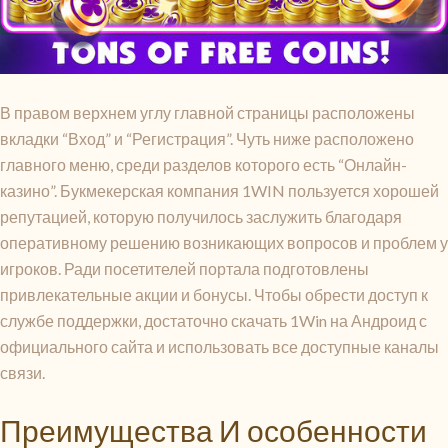
В правом верхнем углу главной страницы расположены
вкладки “Вход” и “Регистрация”. Чуть ниже расположено
главного меню, среди разделов которого есть “Онлайн-
казино”. Букмекерская компания 1WIN пользуется хорошей
репутацией, которую получилось заслужить благодаря
оперативному решению возникающих вопросов и проблем у
игроков. Ради посетителей портала подготовлены
привлекательные акции и бонусы. Чтобы обрести доступ к
службе поддержки, достаточно скачать 1Win на Андроид с
официального сайта и использовать все доступные каналы
связи.
Преимущества И особенности