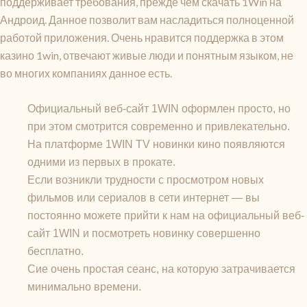
поддерживает требования, прежде чем скачать 1Win на
Андроид. Данное позволит вам насладиться полноценной
работой приложения. Очень нравится поддержка в этом
казино 1win, отвечают живые люди и понятным языком, не
во многих компаниях данное есть.
Официальный веб-сайт 1WIN оформлен просто, но
при этом смотрится современно и привлекательно.
На платформе 1WIN TV новинки кино появляются
одними из первых в прокате.
Если возникли трудности с просмотром новых
фильмов или сериалов в сети интернет — вы
постоянно можете прийти к нам на официальный веб-
сайт 1WIN и посмотреть новинку совершенно
бесплатно.
Сие очень простая сеанс, на которую затрачивается
минимально времени.