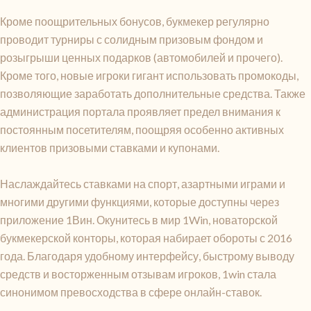
Кроме поощрительных бонусов, букмекер регулярно
проводит турниры с солидным призовым фондом и
розыгрыши ценных подарков (автомобилей и прочего).
Кроме того, новые игроки гигант использовать промокоды,
позволяющие заработать дополнительные средства. Также
администрация портала проявляет предел внимания к
постоянным посетителям, поощряя особенно активных
клиентов призовыми ставками и купонами.
Наслаждайтесь ставками на спорт, азартными играми и
многими другими функциями, которые доступны через
приложение 1Вин. Окунитесь в мир 1Win, новаторской
букмекерской конторы, которая набирает обороты с 2016
года. Благодаря удобному интерфейсу, быстрому выводу
средств и восторженным отзывам игроков, 1win стала
синонимом превосходства в сфере онлайн-ставок.