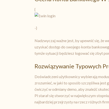
{
-}
Nadzwyczaj ważne jest, by upewnić się, że we
uzyskać dostęp do swojego konta bankowego
tymże sytuacji będziesz logować się zbyt pom
Rozwiązywanie Typowych P
Doświadczeni użytkownicy wybierają modus 
zrozumieć, w jaki to sposób szczęśliwa jest
ćwiczyć w odmiany demo, aby znaleźć skut
Pl starał się stworzyć w największym stopni
najbardziej przejrzysty na rzecz różnych fi