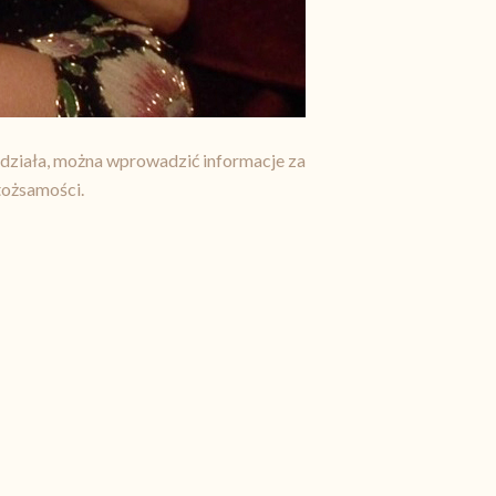
 działa, można wprowadzić informacje za
tożsamości.