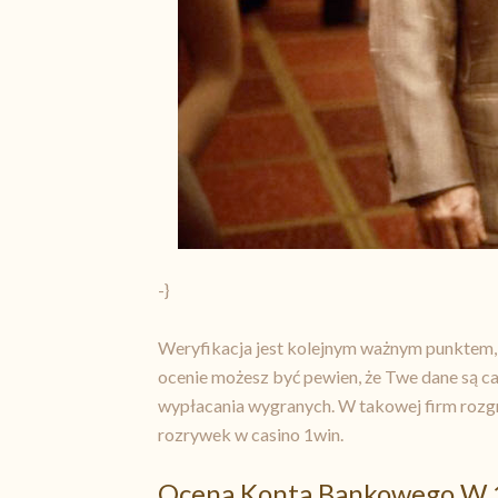
-}
Weryfikacja jest kolejnym ważnym punktem, 
ocenie możesz być pewien, że Twe dane są ca
wypłacania wygranych. W takowej firm rozgr
rozrywek w casino 1win.
Ocena Konta Bankowego W 1w