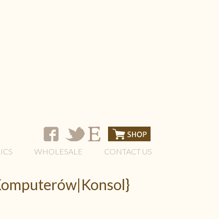
ICS
WHOLESALE
CONTACT US
|Komputerów|Konsol}