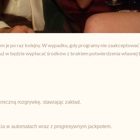
om je po raz kolejny. W wypadku, gdy programy nie zaakceptować
uż w będzie wypłacać środków z brakiem potwierdzenia własnej 
amiczną rozgrywkę, stawiając zakład.
ia w automatach wraz z progresywnym jackpotem.