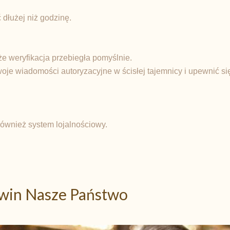
 dłużej niż godzinę.
że weryfikacja przebiegła pomyślnie.
je wiadomości autoryzacyjne w ścisłej tajemnicy i upewnić się,
ównież system lojalnościowy.
win Nasze Państwo