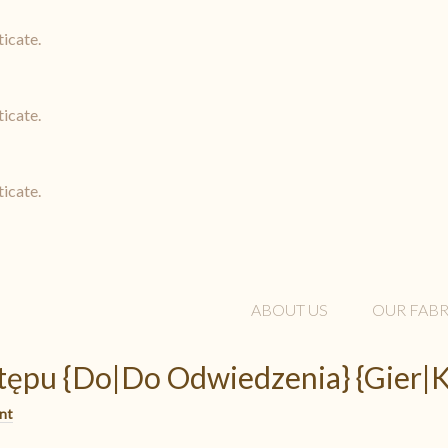
ticate.
ticate.
ticate.
ABOUT US
OUR FABR
stępu {Do|Do Odwiedzenia} {Gier
nt