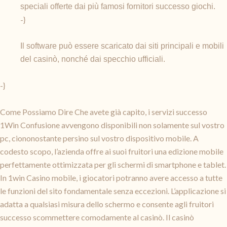
speciali offerte dai più famosi fornitori successo giochi.
-}
Il software può essere scaricato dai siti principali e mobili
del casinò, nonché dai specchio ufficiali.
-}
Come Possiamo Dire Che avete già capito, i servizi successo
1Win Confusione avvengono disponibili non solamente sul vostro
pc, ciononostante persino sul vostro dispositivo mobile. A
codesto scopo, l’azienda offre ai suoi fruitori una edizione mobile
perfettamente ottimizzata per gli schermi di smartphone e tablet.
In 1win Casino mobile, i giocatori potranno avere accesso a tutte
le funzioni del sito fondamentale senza eccezioni. L’applicazione si
adatta a qualsiasi misura dello schermo e consente agli fruitori
successo scommettere comodamente al casinò. Il casinò