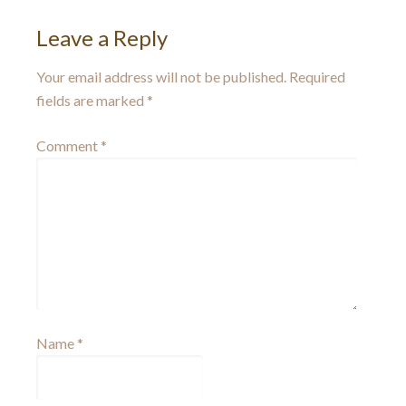
Leave a Reply
Your email address will not be published.
Required
fields are marked
*
Comment
*
Name
*