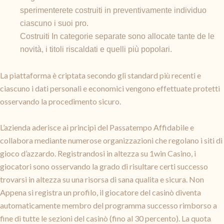
sperimenterete costruiti in preventivamente individuo
ciascuno i suoi pro.
Costruiti In categorie separate sono allocate tante de le
novità, i titoli riscaldati e quelli più popolari.
La piattaforma è criptata secondo gli standard più recenti e
ciascuno i dati personali e economici vengono effettuate protetti
osservando la procedimento sicuro.
L’azienda aderisce ai principi del Passatempo Affidabile e
collabora mediante numerose organizzazioni che regolano i siti di
gioco d’azzardo. Registrandosi in altezza su 1win Casino, i
giocatori sono osservando la grado di risultare certi successo
trovarsi in altezza su una risorsa di sana qualita e sicura. Non
Appena si registra un profilo, il giocatore del casinò diventa
automaticamente membro del programma successo rimborso a
fine di tutte le sezioni del casinò (fino al 30 percento). La quota