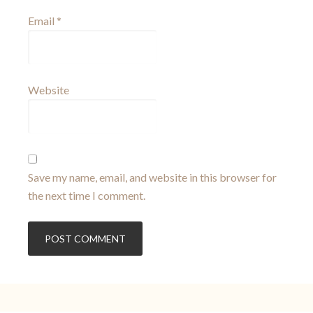
Email
*
Website
Save my name, email, and website in this browser for
the next time I comment.