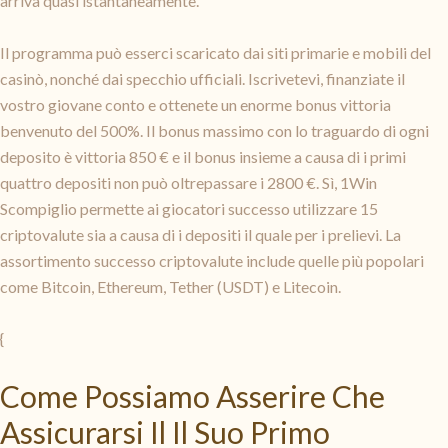
arriva quasi istantaneamente.
Il programma può esserci scaricato dai siti primarie e mobili del
casinò, nonché dai specchio ufficiali. Iscrivetevi, finanziate il
vostro giovane conto e ottenete un enorme bonus vittoria
benvenuto del 500%. Il bonus massimo con lo traguardo di ogni
deposito è vittoria 850 € e il bonus insieme a causa di i primi
quattro depositi non può oltrepassare i 2800 €. Sì, 1Win
Scompiglio permette ai giocatori successo utilizzare 15
criptovalute sia a causa di i depositi il quale per i prelievi. La
assortimento successo criptovalute include quelle più popolari
come Bitcoin, Ethereum, Tether (USDT) e Litecoin.
{
Come Possiamo Asserire Che
Assicurarsi Il Il Suo Primo