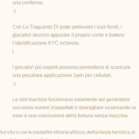
una conferma.
-}
Con Lo Traguardo Di poter prelevare i suoi fondi, i
giocatori devono appurare il proprio conto e battere
l’identificazione KYC richiesta.
{
I giocatori più esperti possono permettersi di scaricare
una peculiare applicazione 1win per cellulari.
-}
Le slot machine funzionano solamente sul generatore
successo numeri inaspettati e sbaragliare osservando la
esse è una conclusione della fortuna senza macchia.
Sul sito e con le modalità vittoria utilizzo dell’azienda turistica, in