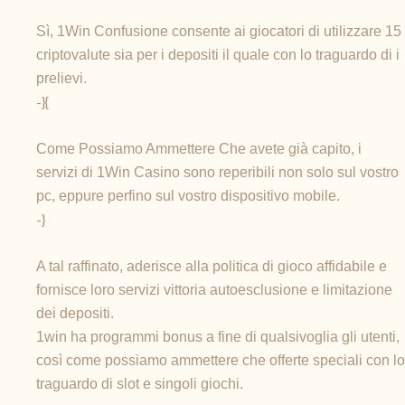
Sì, 1Win Confusione consente ai giocatori di utilizzare 15
criptovalute sia per i depositi il quale con lo traguardo di i
prelievi.
-}{
Come Possiamo Ammettere Che avete già capito, i
servizi di 1Win Casino sono reperibili non solo sul vostro
pc, eppure perfino sul vostro dispositivo mobile.
-}
A tal raffinato, aderisce alla politica di gioco affidabile e
fornisce loro servizi vittoria autoesclusione e limitazione
dei depositi.
1win ha programmi bonus a fine di qualsivoglia gli utenti,
così come possiamo ammettere che offerte speciali con lo
traguardo di slot e singoli giochi.