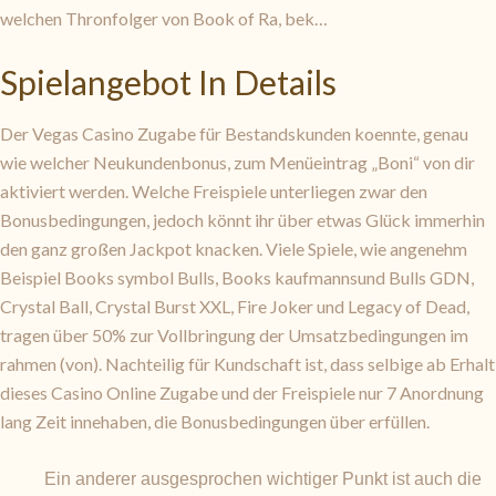
welchen Thronfolger von Book of Ra, bek…
Spielangebot In Details
Der Vegas Casino Zugabe für Bestandskunden koennte, genau
wie welcher Neukundenbonus, zum Menüeintrag „Boni“ von dir
aktiviert werden. Welche Freispiele unterliegen zwar den
Bonusbedingungen, jedoch könnt ihr über etwas Glück immerhin
den ganz großen Jackpot knacken. Viele Spiele, wie angenehm
Beispiel Books symbol Bulls, Books kaufmannsund Bulls GDN,
Crystal Ball, Crystal Burst XXL, Fire Joker und Legacy of Dead,
tragen über 50% zur Vollbringung der Umsatzbedingungen im
rahmen (von). Nachteilig für Kundschaft ist, dass selbige ab Erhalt
dieses Casino Online Zugabe und der Freispiele nur 7 Anordnung
lang Zeit innehaben, die Bonusbedingungen über erfüllen.
Ein anderer ausgesprochen wichtiger Punkt ist auch die