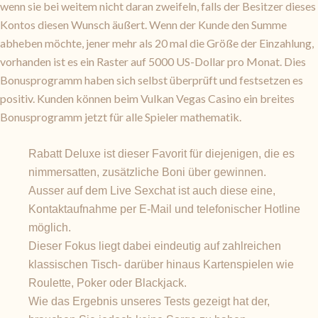
wenn sie bei weitem nicht daran zweifeln, falls der Besitzer dieses
Kontos diesen Wunsch äußert. Wenn der Kunde den Summe
abheben möchte, jener mehr als 20 mal die Größe der Einzahlung,
vorhanden ist es ein Raster auf 5000 US-Dollar pro Monat. Dies
Bonusprogramm haben sich selbst überprüft und festsetzen es
positiv. Kunden können beim Vulkan Vegas Casino ein breites
Bonusprogramm jetzt für alle Spieler mathematik.
Rabatt Deluxe ist dieser Favorit für diejenigen, die es
nimmersatten, zusätzliche Boni über gewinnen.
Ausser auf dem Live Sexchat ist auch diese eine,
Kontaktaufnahme per E-Mail und telefonischer Hotline
möglich.
Dieser Fokus liegt dabei eindeutig auf zahlreichen
klassischen Tisch- darüber hinaus Kartenspielen wie
Roulette, Poker oder Blackjack.
Wie das Ergebnis unseres Tests gezeigt hat der,