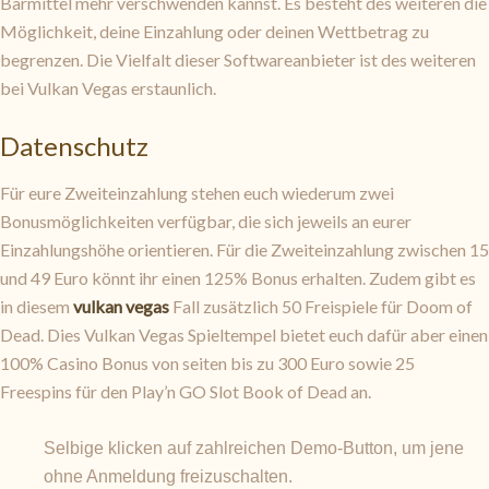
Barmittel mehr verschwenden kannst. Es besteht des weiteren die
Möglichkeit, deine Einzahlung oder deinen Wettbetrag zu
begrenzen. Die Vielfalt dieser Softwareanbieter ist des weiteren
bei Vulkan Vegas erstaunlich.
Datenschutz
Für eure Zweiteinzahlung stehen euch wiederum zwei
Bonusmöglichkeiten verfügbar, die sich jeweils an eurer
Einzahlungshöhe orientieren. Für die Zweiteinzahlung zwischen 15
und 49 Euro könnt ihr einen 125% Bonus erhalten. Zudem gibt es
in diesem
vulkan vegas
Fall zusätzlich 50 Freispiele für Doom of
Dead. Dies Vulkan Vegas Spieltempel bietet euch dafür aber einen
100% Casino Bonus von seiten bis zu 300 Euro sowie 25
Freespins für den Play’n GO Slot Book of Dead an.
Selbige klicken auf zahlreichen Demo-Button, um jene
ohne Anmeldung freizuschalten.