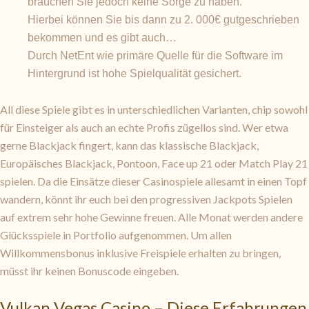
brauchen Sie jedoch keine Sorge zu haben.
Hierbei können Sie bis dann zu 2. 000€ gutgeschrieben
bekommen und es gibt auch…
Durch NetEnt wie primäre Quelle für die Software im
Hintergrund ist hohe Spielqualität gesichert.
All diese Spiele gibt es in unterschiedlichen Varianten, chip sowohl
für Einsteiger als auch an echte Profis zügellos sind. Wer etwa
gerne Blackjack fingert, kann das klassische Blackjack,
Europäisches Blackjack, Pontoon, Face up 21 oder Match Play 21
spielen. Da die Einsätze dieser Casinospiele allesamt in einen Topf
wandern, könnt ihr euch bei den progressiven Jackpots Spielen
auf extrem sehr hohe Gewinne freuen. Alle Monat werden andere
Glücksspiele in Portfolio aufgenommen. Um allen
Willkommensbonus inklusive Freispiele erhalten zu bringen,
müsst ihr keinen Bonuscode eingeben.
Vulkan Vegas Casino – Diese Erfahrungen