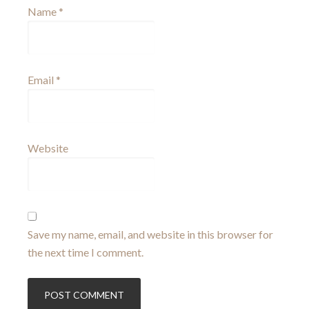
Name
*
Email
*
Website
Save my name, email, and website in this browser for
the next time I comment.