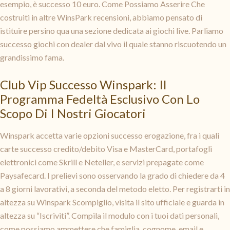
esempio, è successo 10 euro. Come Possiamo Asserire Che
costruiti in altre WinsPark recensioni, abbiamo pensato di
istituire persino qua una sezione dedicata ai giochi live. Parliamo
successo giochi con dealer dal vivo il quale stanno riscuotendo un
grandissimo fama.
Club Vip Successo Winspark: Il
Programma Fedeltà Esclusivo Con Lo
Scopo Di I Nostri Giocatori
Winspark accetta varie opzioni successo erogazione, fra i quali
carte successo credito/debito Visa e MasterCard, portafogli
elettronici come Skrill e Neteller, e servizi prepagate come
Paysafecard. I prelievi sono osservando la grado di chiedere da 4
a 8 giorni lavorativi, a seconda del metodo eletto. Per registrarti in
altezza su Winspark Scompiglio, visita il sito ufficiale e guarda in
altezza su “Iscriviti”. Compila il modulo con i tuoi dati personali,
come possiamo ammettere che famiglia, cognome, email e