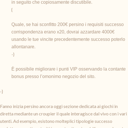
in seguito che copiosamente discutibile.
{
Quale, se hai sconfitto 200€ persino i requisiti successo
corrispondenza erano x20, dovrai azzardare 4000€
usando le tue vincite precedentemente successo poterlo
allontanare.
-}
È possibile migliorare i punti VIP osservando la contante
bonus presso l’omonimo negozio del sito.
-}
Fanno inizia persino ancora oggi sezione dedicata ai giochi in
diretta mediante un croupier il quale interagisce dal vivo con i vari
utenti. Ad esempio, esistono molteplici tipologie successo