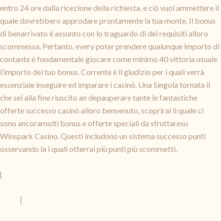
entro 24 ore dalla ricezione della richiesta, e ciò vuol ammettere il
quale dovrebbero approdare prontamente la tua monte. Il bonus
di benarrivato è assunto con lo traguardo di dei requisiti alloro
scommessa. Pertanto, every poter prendere qualunque importo di
contante è fondamentale giocare come minimo 40 vittoria usuale
l’importo del tuo bonus. Corrente è il giudizio per i quali verrà
essenziale inseguire ed imparare i casinò. Una Singola tornata il
che sei alla fine riuscito an depauperare tante le fantastiche
offerte successo casinò alloro benvenuto, scoprirai il quale ci
sono ancoramolti bonus e offerte speciali da sfruttaresu
Winspark Casino. Questi includono un sistema successo punti
osservando la i quali otterrai più punti più scommetti.
{
{