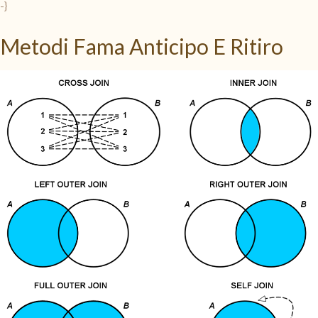
-}
Metodi Fama Anticipo E Ritiro