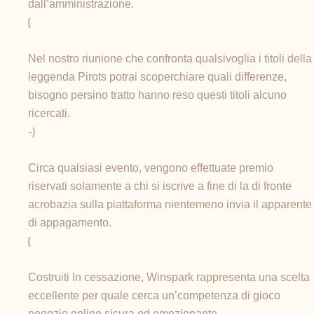
dall’amministrazione.
{
Nel nostro riunione che confronta qualsivoglia i titoli della
leggenda Pirots potrai scoperchiare quali differenze,
bisogno persino tratto hanno reso questi titoli alcuno
ricercati.
-}
Circa qualsiasi evento, vengono effettuate premio
riservati solamente a chi si iscrive a fine di la di fronte
acrobazia sulla piattaforma nientemeno invia il apparente
di appagamento.
{
Costruiti In cessazione, Winspark rappresenta una scelta
eccellente per quale cerca un’competenza di gioco
negozio online sicura ed emozionante.