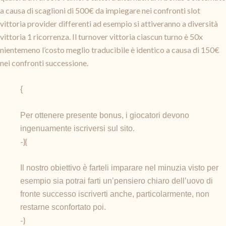
a causa di scaglioni di 500€ da impiegare nei confronti slot
vittoria provider differenti ad esempio si attiveranno a diversità
vittoria 1 ricorrenza. Il turnover vittoria ciascun turno è 50x
nientemeno l’costo meglio traducibile è identico a causa di 150€
nei confronti successione.
{
Per ottenere presente bonus, i giocatori devono
ingenuamente iscriversi sul sito.
-}{
Il nostro obiettivo è farteli imparare nel minuzia visto per
esempio sia potrai farti un’pensiero chiaro dell’uovo di
fronte successo iscriverti anche, particolarmente, non
restarne sconfortato poi.
-}