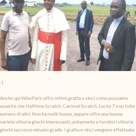
-}
Anche qui WinsPark offre ottimi gratta e vinci come possiamo
asserire che Halftime Scratch, Carnival Scratch, Lucky 7 e un folto
numero di altri. Non ha molti bonus, eppure offre una buona
varietà vittoria giochi interessanti, unitamente a fornitori vittoria
giochi successo elevato grado. I gratta e vinci vengono effettuate