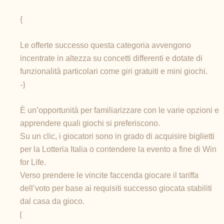
{
Le offerte successo questa categoria avvengono
incentrate in altezza su concetti differenti e dotate di
funzionalità particolari come giri gratuiti e mini giochi.
-}
È un’opportunità per familiarizzare con le varie opzioni e
apprendere quali giochi si preferiscono.
Su un clic, i giocatori sono in grado di acquisire biglietti
per la Lotteria Italia o contendere la evento a fine di Win
for Life.
Verso prendere le vincite faccenda giocare il tariffa
dell’voto per base ai requisiti successo giocata stabiliti
dal casa da gioco.
{