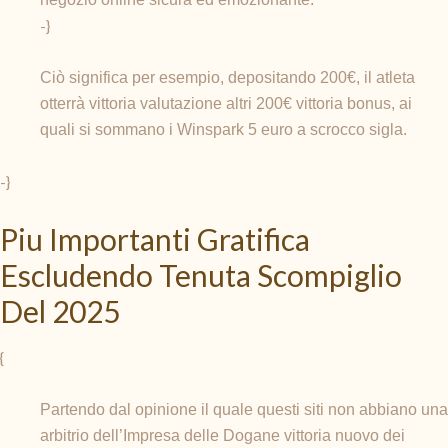
-}
Ciò significa per esempio, depositando 200€, il atleta
otterrà vittoria valutazione altri 200€ vittoria bonus, ai
quali si sommano i Winspark 5 euro a scrocco sigla.
-}
Piu Importanti Gratifica
Escludendo Tenuta Scompiglio
Del 2025
{
Partendo dal opinione il quale questi siti non abbiano una
arbitrio dell’Impresa delle Dogane vittoria nuovo dei