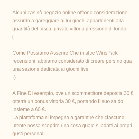
Alcuni casinò negozio online offrono considerazione
assurdo a gareggiare ai lui giochi appartenenti alla
quantità del bisca, privato vittoria pressione di fondo.
{
Come Possiamo Asserire Che in altre WinsPark
recensioni, abbiamo considerato di creare persino qua
una sezione dedicata ai giochi live.
-}
A Fine Di esempio, ove un scommettitore deposita 30 €,
otterrà un bonus vittoria 30 €, portando il suo saldo
insieme a 60 €.
La piattaforma si impegna a garantire che ciascuno
utente possa scoprire una cosa quale si adatti ai propri
gusti personali.