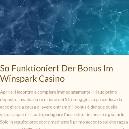
So Funktioniert Der Bonus Im
Winspark Casino
Aprire il incontro e compiere immediatamente il il suo primo
deposito invalida la ricezione dei 5€ omaggio. La procedura da
accogliere a causa di avere entrambi i bonus è dunque quella
vittoria aprire il conto, indugiare l’accredito dei 5euro e giocarli.
Solo in seguito procedere mediante il primo acconto sul che razza