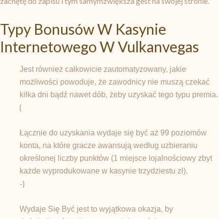
zachętę do zapisu i tym samymzwiększa gest na swojej stronie.
Typy Bonusów W Kasynie
Internetowego W Vulkanvegas
Jest również całkowicie zautomatyzowany, jakie
możliwości powoduje, że zawodnicy nie muszą czekać
kilka dni bądź nawet dób, żeby uzyskać tego typu premia.
{
Łącznie do uzyskania wydaje się być aż 99 poziomów
konta, na które gracze awansują według uzbieraniu
określonej liczby punktów (1 miejsce lojalnościowy zbyt
każde wyprodukowane w kasynie trzydziestu zł).
-}
Wydaje Się Być jest to wyjątkowa okazja, by