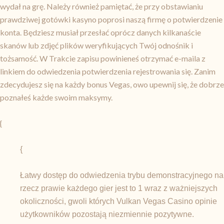
wydał na grę. Należy również pamiętać, że przy obstawianiu
prawdziwej gotówki kasyno poprosi naszą firmę o potwierdzenie
konta. Będziesz musiał przesłać oprócz danych kilkanaście
skanów lub zdjęć plików weryfikujących Twój odnośnik i
tożsamość. W Trakcie zapisu powinieneś otrzymać e-maila z
linkiem do odwiedzenia potwierdzenia rejestrowania się. Zanim
zdecydujesz się na każdy bonus Vegas, owo upewnij się, że dobrze
poznałeś każde swoim maksymy.
{
{
Łatwy dostęp do odwiedzenia trybu demonstracyjnego na
rzecz prawie każdego gier jest to 1 wraz z ważniejszych
okoliczności, gwoli których Vulkan Vegas Casino opinie
użytkowników pozostają niezmiennie pozytywne.