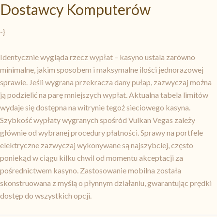
Dostawcy Komputerów
-}
Identycznie wygląda rzecz wypłat – kasyno ustala zarówno
minimalne, jakim sposobem i maksymalne ilości jednorazowej
sprawie. Jeśli wygrana przekracza dany pułap, zazwyczaj można
ją podzielić na parę mniejszych wypłat. Aktualna tabela limitów
wydaje się dostępna na witrynie tegoż sieciowego kasyna.
Szybkość wypłaty wygranych spośród Vulkan Vegas zależy
głównie od wybranej procedury płatności. Sprawy na portfele
elektryczne zazwyczaj wykonywane są najszybciej, często
poniekąd w ciągu kilku chwil od momentu akceptacji za
pośrednictwem kasyno. Zastosowanie mobilna została
skonstruowana z myślą o płynnym działaniu, gwarantując prędki
dostęp do wszystkich opcji.