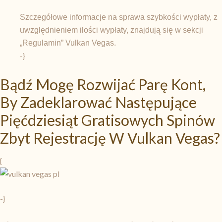
Szczegółowe informacje na sprawa szybkości wypłaty, z
uwzględnieniem ilości wypłaty, znajdują się w sekcji
„Regulamin” Vulkan Vegas.
-}
Bądź Mogę Rozwijać Parę Kont,
By Zadeklarować Następujące
Pięćdziesiąt Gratisowych Spinów
Zbyt Rejestrację W Vulkan Vegas?
{
-}