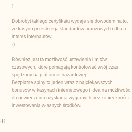
{
Dobrobyt takiego certyfikatu wydaje się dowodem na to,
że kasyno przestrzega standardów branżowych i dba o
interes internautów.
-}
Również jest ta możliwość ustawienia limitów
czasowych, które pomagają kontrolować swój czas
spędzony na platformie hazardowej.
Bezpłatne spiny to jeden wraz z najciekawszych
bonusów w kasynach internetowego i idealna możliwość
do odwiedzenia uzyskania wygranych bez konieczności
inwestowania własnych środków.
-} {