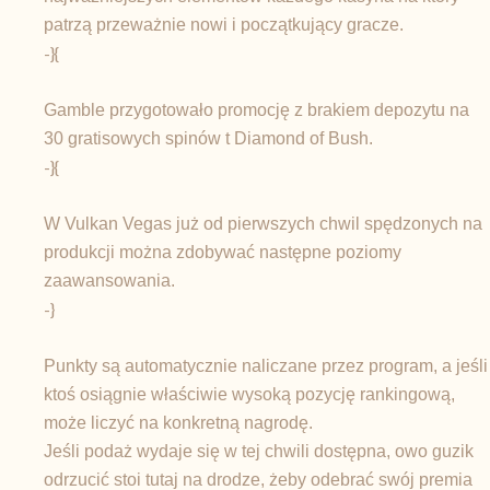
patrzą przeważnie nowi i początkujący gracze.
-}{
Gamble przygotowało promocję z brakiem depozytu na
30 gratisowych spinów t Diamond of Bush.
-}{
W Vulkan Vegas już od pierwszych chwil spędzonych na
produkcji można zdobywać następne poziomy
zaawansowania.
-}
Punkty są automatycznie naliczane przez program, a jeśli
ktoś osiągnie właściwie wysoką pozycję rankingową,
może liczyć na konkretną nagrodę.
Jeśli podaż wydaje się w tej chwili dostępna, owo guzik
odrzucić stoi tutaj na drodze, żeby odebrać swój premia