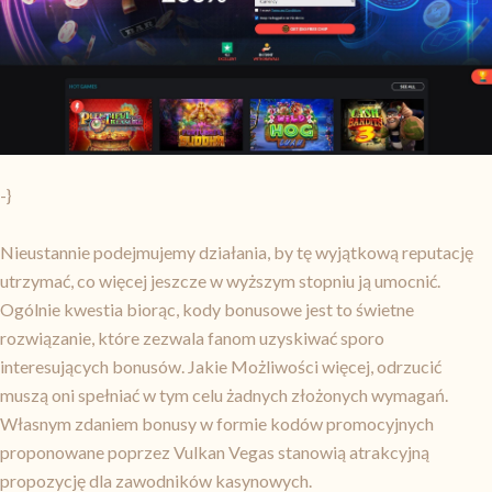
-}
Nieustannie podejmujemy działania, by tę wyjątkową reputację
utrzymać, co więcej jeszcze w wyższym stopniu ją umocnić.
Ogólnie kwestia biorąc, kody bonusowe jest to świetne
rozwiązanie, które zezwala fanom uzyskiwać sporo
interesujących bonusów. Jakie Możliwości więcej, odrzucić
muszą oni spełniać w tym celu żadnych złożonych wymagań.
Własnym zdaniem bonusy w formie kodów promocyjnych
proponowane poprzez Vulkan Vegas stanowią atrakcyjną
propozycję dla zawodników kasynowych.