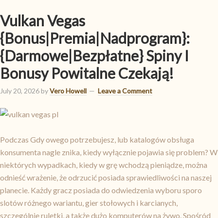
Vulkan Vegas
{Bonus|Premia|Nadprogram}:
{Darmowe|Bezpłatne} Spiny I
Bonusy Powitalne Czekają!
July 20, 2026
by
Vero Howell
Leave a Comment
Podczas Gdy owego potrzebujesz, lub katalogów obsługa
konsumenta nagle znika, kiedy wyłącznie pojawia się problem? W
niektórych wypadkach, kiedy w grę wchodzą pieniądze, można
odnieść wrażenie, że odrzucić posiada sprawiedliwości na naszej
planecie. Każdy gracz posiada do odwiedzenia wyboru sporo
slotów różnego wariantu, gier stołowych i karcianych,
szczególnie ruletki, a także dużo komputerów na żywo. Spośród