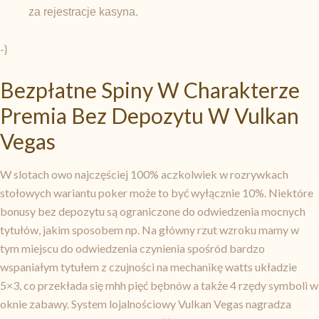
za rejestracje kasyna.
-}
Bezpłatne Spiny W Charakterze
Premia Bez Depozytu W Vulkan
Vegas
W slotach owo najczęściej 100% aczkolwiek w rozrywkach
stołowych wariantu poker może to być wyłącznie 10%. Niektóre
bonusy bez depozytu są ograniczone do odwiedzenia mocnych
tytułów, jakim sposobem np. Na główny rzut wzroku mamy w
tym miejscu do odwiedzenia czynienia spośród bardzo
wspaniałym tytułem z czujności na mechanikę watts układzie
5×3, co przekłada się mhh pięć bębnów a także 4 rzędy symboli w
oknie zabawy. System lojalnościowy Vulkan Vegas nagradza