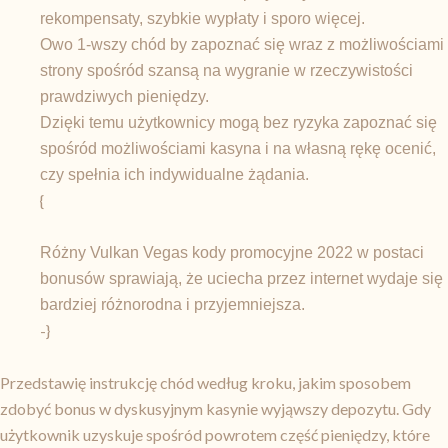
rekompensaty, szybkie wypłaty i sporo więcej.
Owo 1-wszy chód by zapoznać się wraz z możliwościami
strony spośród szansą na wygranie w rzeczywistości
prawdziwych pieniędzy.
Dzięki temu użytkownicy mogą bez ryzyka zapoznać się
spośród możliwościami kasyna i na własną rękę ocenić,
czy spełnia ich indywidualne żądania.
{
Różny Vulkan Vegas kody promocyjne 2022 w postaci
bonusów sprawiają, że uciecha przez internet wydaje się
bardziej różnorodna i przyjemniejsza.
-}
Przedstawię instrukcję chód według kroku, jakim sposobem
zdobyć bonus w dyskusyjnym kasynie wyjąwszy depozytu. Gdy
użytkownik uzyskuje spośród powrotem część pieniędzy, które