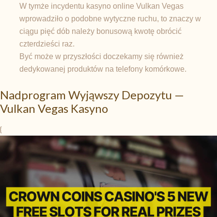
W tymże incydentu kasyno online Vulkan Vegas
wprowadziło o podobne wytyczne ruchu, to znaczy w
ciągu pięć dób należy bonusową kwotę obrócić
czterdzieści raz.
Być może w przyszłości doczekamy się również
dedykowanej produktów na telefony komórkowe.
Nadprogram Wyjąwszy Depozytu —
Vulkan Vegas Kasyno
{