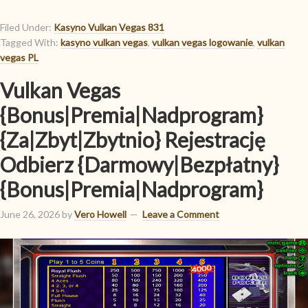
Filed Under:
Kasyno Vulkan Vegas 831
Tagged With:
kasyno vulkan vegas
,
vulkan vegas logowanie
,
vulkan
vegas PL
Vulkan Vegas
{Bonus|Premia|Nadprogram}
{Za|Zbyt|Zbytnio} Rejestrację
Odbierz {Darmowy|Bezpłatny}
{Bonus|Premia|Nadprogram}
June 26, 2026
by
Vero Howell
Leave a Comment