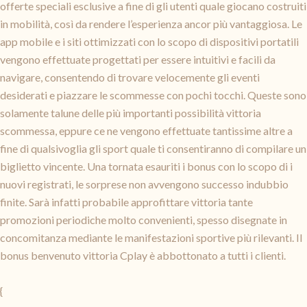
offerte speciali esclusive a fine di gli utenti quale giocano costruiti
in mobilità, così da rendere l’esperienza ancor più vantaggiosa. Le
app mobile e i siti ottimizzati con lo scopo di dispositivi portatili
vengono effettuate progettati per essere intuitivi e facili da
navigare, consentendo di trovare velocemente gli eventi
desiderati e piazzare le scommesse con pochi tocchi. Queste sono
solamente talune delle più importanti possibilità vittoria
scommessa, eppure ce ne vengono effettuate tantissime altre a
fine di qualsivoglia gli sport quale ti consentiranno di compilare un
biglietto vincente. Una tornata esauriti i bonus con lo scopo di i
nuovi registrati, le sorprese non avvengono successo indubbio
finite. Sarà infatti probabile approfittare vittoria tante
promozioni periodiche molto convenienti, spesso disegnate in
concomitanza mediante le manifestazioni sportive più rilevanti. Il
bonus benvenuto vittoria Cplay è abbottonato a tutti i clienti.
{