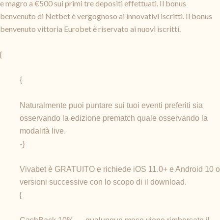
e magro a €500 sui primi tre depositi effettuati. Il bonus
benvenuto di Netbet è vergognoso ai innovativi iscritti. Il bonus
benvenuto vittoria Eurobet è riservato ai nuovi iscritti.
{
{
Naturalmente puoi puntare sui tuoi eventi preferiti sia
osservando la edizione prematch quale osservando la
modalità live.
-}
Vivabet è GRATUITO e richiede iOS 11.0+ e Android 10 o
versioni successive con lo scopo di il download.
{