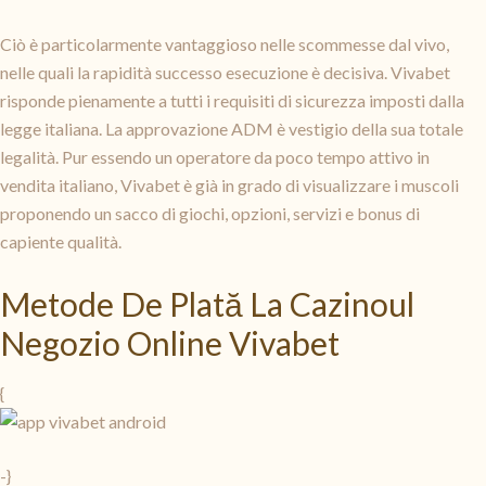
Ciò è particolarmente vantaggioso nelle scommesse dal vivo,
nelle quali la rapidità successo esecuzione è decisiva. Vivabet
risponde pienamente a tutti i requisiti di sicurezza imposti dalla
legge italiana. La approvazione ADM è vestigio della sua totale
legalità. Pur essendo un operatore da poco tempo attivo in
vendita italiano, Vivabet è già in grado di visualizzare i muscoli
proponendo un sacco di giochi, opzioni, servizi e bonus di
capiente qualità.
Metode De Plată La Cazinoul
Negozio Online Vivabet
{
-}