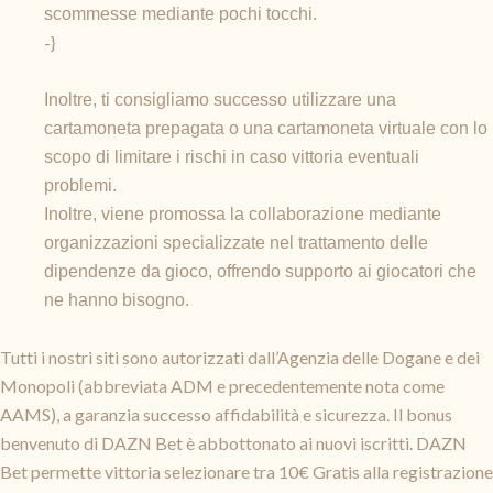
scommesse mediante pochi tocchi.
-}
Inoltre, ti consigliamo successo utilizzare una
cartamoneta prepagata o una cartamoneta virtuale con lo
scopo di limitare i rischi in caso vittoria eventuali
problemi.
Inoltre, viene promossa la collaborazione mediante
organizzazioni specializzate nel trattamento delle
dipendenze da gioco, offrendo supporto ai giocatori che
ne hanno bisogno.
Tutti i nostri siti sono autorizzati dall’Agenzia delle Dogane e dei
Monopoli (abbreviata ADM e precedentemente nota come
AAMS), a garanzia successo affidabilità e sicurezza. Il bonus
benvenuto di DAZN Bet è abbottonato ai nuovi iscritti. DAZN
Bet permette vittoria selezionare tra 10€ Gratis alla registrazione