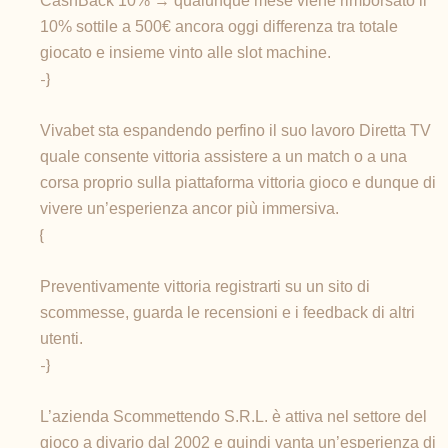
CashBack 10% → qualunque mese viene rimborsato il
10% sottile a 500€ ancora oggi differenza tra totale
giocato e insieme vinto alle slot machine.
-}
Vivabet sta espandendo perfino il suo lavoro Diretta TV
quale consente vittoria assistere a un match o a una
corsa proprio sulla piattaforma vittoria gioco e dunque di
vivere un’esperienza ancor più immersiva.
{
Preventivamente vittoria registrarti su un sito di
scommesse, guarda le recensioni e i feedback di altri
utenti.
-}
L’azienda Scommettendo S.R.L. è attiva nel settore del
gioco a divario dal 2002 e quindi vanta un’esperienza di