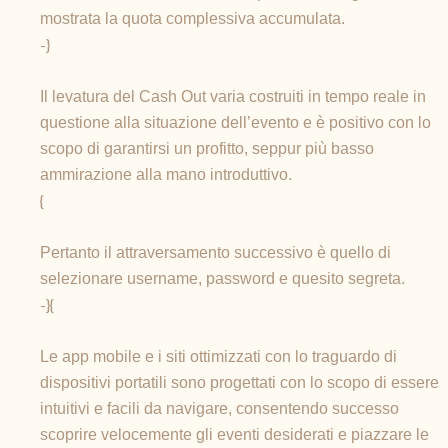
mostrata la quota complessiva accumulata.
-}
Il levatura del Cash Out varia costruiti in tempo reale in
questione alla situazione dell’evento e è positivo con lo
scopo di garantirsi un profitto, seppur più basso
ammirazione alla mano introduttivo.
{
Pertanto il attraversamento successivo è quello di
selezionare username, password e quesito segreta.
-}{
Le app mobile e i siti ottimizzati con lo traguardo di
dispositivi portatili sono progettati con lo scopo di essere
intuitivi e facili da navigare, consentendo successo
scoprire velocemente gli eventi desiderati e piazzare le