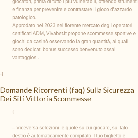
giocatori, prima di tutto i più vulnerabili, offrendo strumenti
e finanza per prevenire e contrastare il gioco d’azzardo
patologico.
Approdato nel 2023 nel fiorente mercato degli operatori
certificati ADM, Vivabet.it propone scommesse sportive e
giochi da casinò osservando la gran quantità, ai quali
sono dedicati bonus successo benvenuto assai
vantaggiosi.
-}
Domande Ricorrenti (faq) Sulla Sicurezza
Dei Siti Vittoria Scommesse
{
– Viceversa selezioni le quote su cui giocare, sul lato
destro è automaticamente compilato il tuo biglietto e