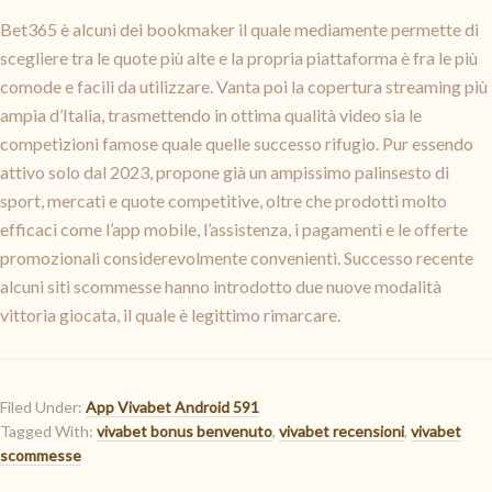
Bet365 è alcuni dei bookmaker il quale mediamente permette di
scegliere tra le quote più alte e la propria piattaforma è fra le più
comode e facili da utilizzare. Vanta poi la copertura streaming più
ampia d’Italia, trasmettendo in ottima qualità video sia le
competizioni famose quale quelle successo rifugio. Pur essendo
attivo solo dal 2023, propone già un ampissimo palinsesto di
sport, mercati e quote competitive, oltre che prodotti molto
efficaci come l’app mobile, l’assistenza, i pagamenti e le offerte
promozionali considerevolmente convenienti. Successo recente
alcuni siti scommesse hanno introdotto due nuove modalità
vittoria giocata, il quale è legittimo rimarcare.
Filed Under:
App Vivabet Android 591
Tagged With:
vivabet bonus benvenuto
,
vivabet recensioni
,
vivabet
scommesse