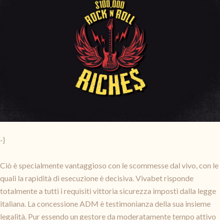
-}
Ciò è specialmente vantaggioso con le scommesse dal vivo, con le
quali la rapidità di esecuzione è decisiva. Vivabet risponde
totalmente a tutti i requisiti vittoria sicurezza imposti dalla legge
italiana. La concessione ADM è testimonianza della sua insieme
legalità. Pur essendo un gestore da moderatamente tempo attivo