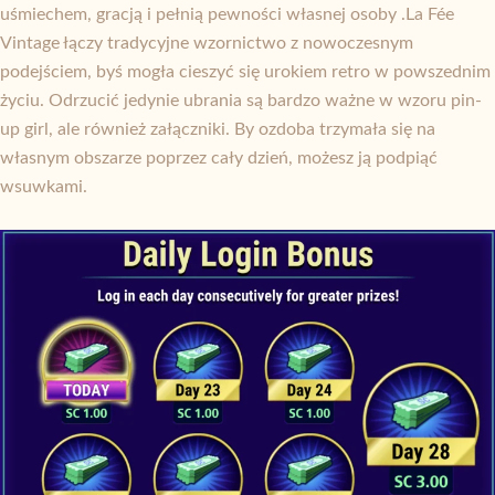
uśmiechem, gracją i pełnią pewności własnej osoby .La Fée
Vintage łączy tradycyjne wzornictwo z nowoczesnym
podejściem, byś mogła cieszyć się urokiem retro w powszednim
życiu. Odrzucić jedynie ubrania są bardzo ważne w wzoru pin-
up girl, ale również załączniki. By ozdoba trzymała się na
własnym obszarze poprzez cały dzień, możesz ją podpiąć
wsuwkami.