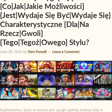
{Co|Jak|Jakie Możliwości}
{Jest|Wydaje Się Być|Wydaje Się}
Charakterystyczne {Dla|Na
Rzecz|Gwoli}
{Tego|Tegoż|Owego} Stylu?
June 28, 2026
by
Vero Howell
Leave a Comment
Suplementy i buty w wzoru pin-up girl pełnią ważną rolę w