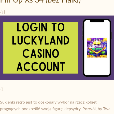
Pin Up Xs 34 (bez Halki)
-} {
-}
Sukienki retro jest to doskonały wybór na rzecz kobiet
pragnących podkreślić swoją figurę klepsydry. Pozwól, by Twa