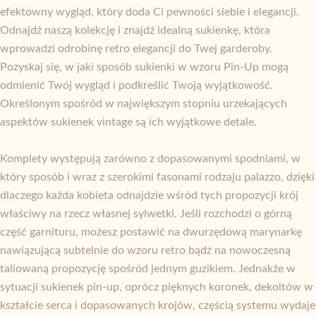
efektowny wygląd, który doda Ci pewności siebie i elegancji.
Odnajdź naszą kolekcję i znajdź idealną sukienkę, która
wprowadzi odrobinę retro elegancji do Twej garderoby.
Pozyskaj się, w jaki sposób sukienki w wzoru Pin-Up mogą
odmienić Twój wygląd i podkreślić Twoją wyjątkowość.
Określonym spośród w największym stopniu urzekających
aspektów sukienek vintage są ich wyjątkowe detale.
Komplety występują zarówno z dopasowanymi spodniami, w
który sposób i wraz z szerokimi fasonami rodzaju palazzo, dzięki
dlaczego każda kobieta odnajdzie wśród tych propozycji krój
właściwy na rzecz własnej sylwetki. Jeśli rozchodzi o górną
część garnituru, możesz postawić na dwurzędową marynarkę
nawiązującą subtelnie do wzoru retro bądź na nowoczesną
taliowaną propozycję spośród jednym guzikiem. Jednakże w
sytuacji sukienek pin-up, oprócz pięknych koronek, dekoltów w
kształcie serca i dopasowanych krojów, częścią systemu wydaje