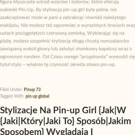
figura błyszczała wśród wzorów i kolorów, które oferują
sukienki Pin-Up. By stylizacja pin-up girl była pełna, nie
zaakceptować może w pani a zabraknąć również należytego
makijażu. Nie możesz też zapomnieć o wyrazistych brwiach oraz
ustach pociągniętych czerwoną szminką. Wybierając się na
plażę, możesz uzupełnić stylizację długą chustą nonszalancko
zawiązaną wokół głowy lub założyć słomkowy kapelusz wraz z
ogromnym rondem. Od Czasu owego “przypinania” wywodzi się
tytuł stylu – właśnie tę czynność określa słowo pin-up.
Filed Under:
Pinup 73
Tagged With:
pin up global
Stylizacje Na Pin-up Girl {Jak|W
{Jaki|Który|Jaki To} Sposób|Jakim
Sposobem} Wyglądają I