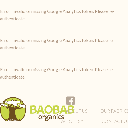
Error: Invalid or missing Google Analytics token. Please re-
authenticate.
Error: Invalid or missing Google Analytics token. Please re-
authenticate.
Error: Invalid or missing Google Analytics token. Please re-
authenticate.
ABOUT US
OUR FABRIC
WHOLESALE
CONTACT U