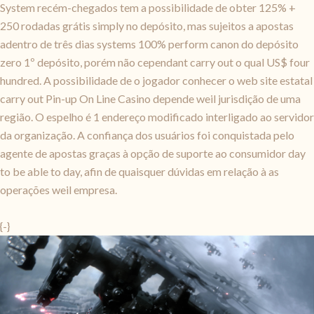
System recém-chegados tem a possibilidade de obter 125% +
250 rodadas grátis simply no depósito, mas sujeitos a apostas
adentro de três dias systems 100% perform canon do depósito
zero 1º depósito, porém não cependant carry out o qual US$ four
hundred. A possibilidade de o jogador conhecer o web site estatal
carry out Pin-up On Line Casino depende weil jurisdição de uma
região. O espelho é 1 endereço modificado interligado ao servidor
da organização. A confiança dos usuários foi conquistada pelo
agente de apostas graças à opção de suporte ao consumidor day
to be able to day, afin de quaisquer dúvidas em relação à as
operações weil empresa.
{
-}