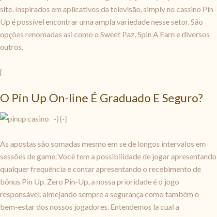
site. Inspirados em aplicativos da televisão, simply no cassino Pin-
Up é possível encontrar uma ampla variedade nesse setor. São
opções renomadas asi como o Sweet Paz, Spin A Earn e diversos
outros.
{
O Pin Up On-line É Graduado E Seguro?
-} {
-}
As apostas são somadas mesmo em se de longos intervalos em
sessões de game. Você tem a possibilidade de jogar apresentando
qualquer frequência e contar apresentando o recebimento de
bônus Pin Up. Zero Pin-Up, a nossa prioridade é o jogo
responsável, almejando sempre a segurança como também o
bem-estar dos nossos jogadores. Entendemos la cual a