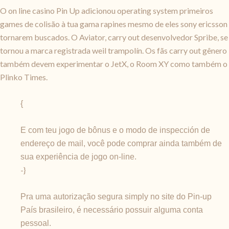
O on line casino Pin Up adicionou operating system primeiros
games de colisão à tua gama rapines mesmo de eles sony ericsson
tornarem buscados. O Aviator, carry out desenvolvedor Spribe, se
tornou a marca registrada weil trampolín. Os fãs carry out gênero
também devem experimentar o JetX, o Room XY como também o
Plinko Times.
{
E com teu jogo de bônus e o modo de inspección de
endereço de mail, você pode comprar ainda também de
sua experiência de jogo on-line.
-}
Pra uma autorização segura simply no site do Pin-up
País brasileiro, é necessário possuir alguma conta
pessoal.