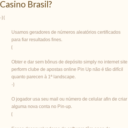
Casino Brasil?
-} {
Usamos geradores de números aleatórios certificados
para fiar resultados fines.
{
Obter e dar sem bônus de depósito simply no internet site
perform clube de apostas online Pin Up não é tão difícil
quanto parecen à 1ª landscape.
-}
O jogador usa seu mail ou número de celular afin de criar
alguma nova conta no Pin-up.
{