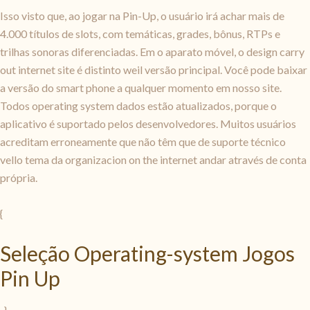
Isso visto que, ao jogar na Pin-Up, o usuário irá achar mais de
4.000 títulos de slots, com temáticas, grades, bônus, RTPs e
trilhas sonoras diferenciadas. Em o aparato móvel, o design carry
out internet site é distinto weil versão principal. Você pode baixar
a versão do smart phone a qualquer momento em nosso site.
Todos operating system dados estão atualizados, porque o
aplicativo é suportado pelos desenvolvedores. Muitos usuários
acreditam erroneamente que não têm que de suporte técnico
vello tema da organizacion on the internet andar através de conta
própria.
{
Seleção Operating-system Jogos
Pin Up