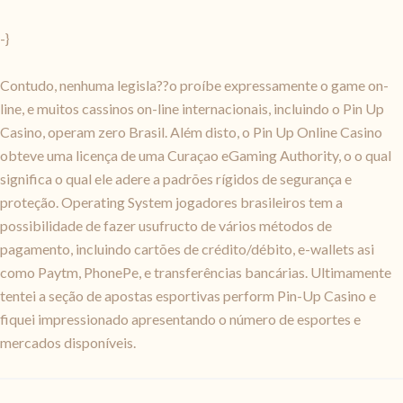
-}
Contudo, nenhuma legisla??o proíbe expressamente o game on-
line, e muitos cassinos on-line internacionais, incluindo o Pin Up
Casino, operam zero Brasil. Além disto, o Pin Up Online Casino
obteve uma licença de uma Curaçao eGaming Authority, o o qual
significa o qual ele adere a padrões rígidos de segurança e
proteção. Operating System jogadores brasileiros tem a
possibilidade de fazer usufructo de vários métodos de
pagamento, incluindo cartões de crédito/débito, e-wallets asi
como Paytm, PhonePe, e transferências bancárias. Ultimamente
tentei a seção de apostas esportivas perform Pin-Up Casino e
fiquei impressionado apresentando o número de esportes e
mercados disponíveis.