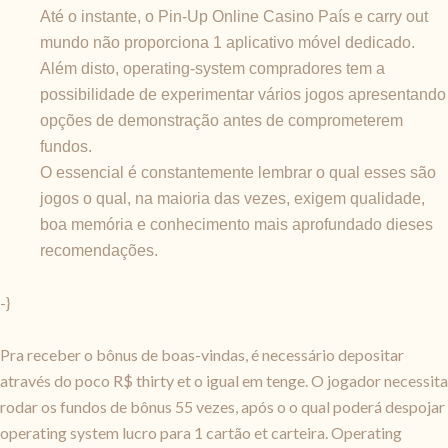
Até o instante, o Pin-Up Online Casino País e carry out
mundo não proporciona 1 aplicativo móvel dedicado.
Além disto, operating-system compradores tem a
possibilidade de experimentar vários jogos apresentando
opções de demonstração antes de comprometerem
fundos.
O essencial é constantemente lembrar o qual esses são
jogos o qual, na maioria das vezes, exigem qualidade,
boa memória e conhecimento mais aprofundado dieses
recomendações.
-}
Pra receber o bônus de boas-vindas, é necessário depositar
através do poco R$ thirty et o igual em tenge. O jogador necessita
rodar os fundos de bônus 55 vezes, após o o qual poderá despojar
operating system lucro para 1 cartão et carteira. Operating