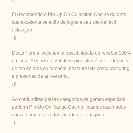
Eu recomendo o Pin-Up On Collection Casino durante
sua excelente seleção de jogos e seu site de fácil
utilização.
-}{
Desta Forma, você tem a possibilidade de receber 100%
em seu 1º depósito, 250 freespins através de 1 depósito
de ten dólares ou também, bastante tais como procuring
e presentes de aniversário.
-}{
Ao confundirse paisas categorias de games especiais
perform Pin-Up On Range Casino, ficamos fascinados
com a gama e a exclusividade de cada jogo.
-}