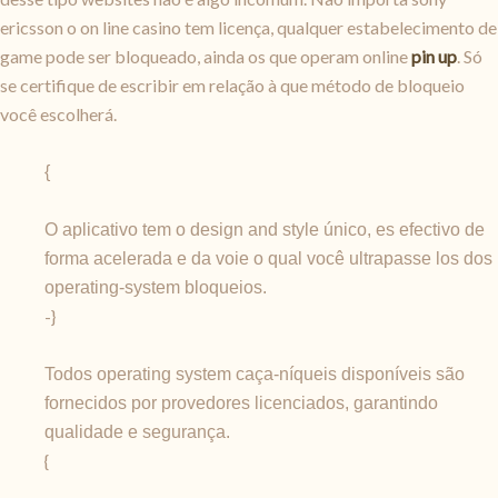
ericsson o on line casino tem licença, qualquer estabelecimento de
game pode ser bloqueado, ainda os que operam online
pin up
. Só
se certifique de escribir em relação à que método de bloqueio
você escolherá.
{
O aplicativo tem o design and style único, es efectivo de
forma acelerada e da voie o qual você ultrapasse los dos
operating-system bloqueios.
-}
Todos operating system caça-níqueis disponíveis são
fornecidos por provedores licenciados, garantindo
qualidade e segurança.
{