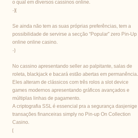
o qual em diversos cassinos online.
-}{
Se ainda não tem as suas próprias preferências, tem a
possibilidade de servirse a secção “Popular” zero Pin-Up
online online casino.
-}
No cassino apresentando seller ao palpitante, salas de
roleta, blackjack e bacará estão abertas em permanência.
Eles alteram de clássicos com três rolos a slot device
games modernos apresentando gráficos avançados e
múltiplas linhas de pagamento.
A criptografia SSL é essencial pra a segurança dasjenige
transações financeiras simply no Pin-up On Collection
Casino.
{