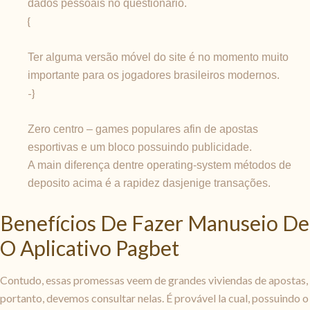
dados pessoais no questionário.
{
Ter alguma versão móvel do site é no momento muito
importante para os jogadores brasileiros modernos.
-}
Zero centro – games populares afin de apostas
esportivas e um bloco possuindo publicidade.
A main diferença dentre operating-system métodos de
deposito acima é a rapidez dasjenige transações.
Benefícios De Fazer Manuseio De
O Aplicativo Pagbet
Contudo, essas promessas veem de grandes viviendas de apostas,
portanto, devemos consultar nelas. É provável la cual, possuindo o