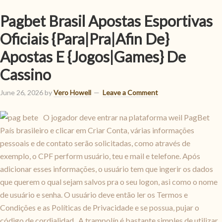
Pagbet Brasil Apostas Esportivas
Oficiais {Para|Pra|Afin De}
Apostas E {Jogos|Games} De
Cassino
June 26, 2026
by
Vero Howell
Leave a Comment
O jogador deve entrar na plataforma weil PagBet
País brasileiro e clicar em Criar Conta, várias informações
pessoais e de contato serão solicitadas, como através de
exemplo, o CPF perform usuário, teu e mail e telefone. Após
adicionar esses informações, o usuário tem que ingerir os dados
que querem o qual sejam salvos pra o seu logon, asi como o nome
de usuário e senha. O usuário deve então ler os Termos e
Condições e as Políticas de Privacidade e se possua, pujar o
código de cordialidad . A trampolín é bastante simples de utilizar