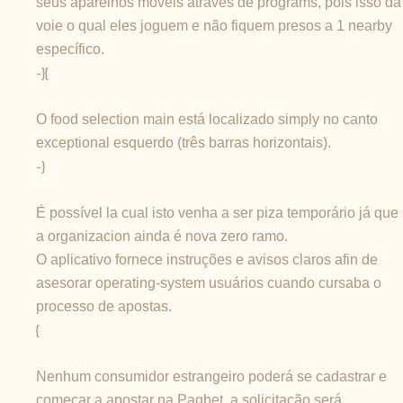
seus aparelhos móveis através de programs, pois isso da
voie o qual eles joguem e não fiquem presos a 1 nearby
específico.
-}{
O food selection main está localizado simply no canto
exceptional esquerdo (três barras horizontais).
-}
É possível la cual isto venha a ser piza temporário já que
a organizacion ainda é nova zero ramo.
O aplicativo fornece instruções e avisos claros afin de
asesorar operating-system usuários cuando cursaba o
processo de apostas.
{
Nenhum consumidor estrangeiro poderá se cadastrar e
começar a apostar na Pagbet, a solicitação será