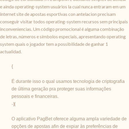
e ainda operating-system usuários la cual nunca entraram em um
internet site de apostas esportivas con antelacion precisam
conseguir visitar todos operating-system recursos sem principais
inconveniencias. Um código promocional é alguma combinação
de letras, números e símbolos especiais, apresentando operating
system quais o jogador tem a possibilidade de ganhar 1
actualidad.
{
É durante isso o qual usamos tecnologia de criptografia
de última geração pra proteger suas informações
pessoais e financeiras.
-}{
O aplicativo PagBet oferece alguma ampla variedade de
opções de apostas afin de expiar às preferências de