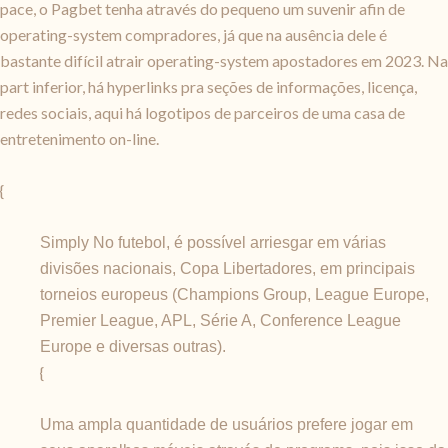
pace, o Pagbet tenha através do pequeno um suvenir afin de
operating-system compradores, já que na ausência dele é
bastante difícil atrair operating-system apostadores em 2023. Na
part inferior, há hyperlinks pra seções de informações, licença,
redes sociais, aqui há logotipos de parceiros de uma casa de
entretenimento on-line.
{
Simply No futebol, é possível arriesgar em várias
divisões nacionais, Copa Libertadores, em principais
torneios europeus (Champions Group, League Europe,
Premier League, APL, Série A, Conference League
Europe e diversas outras).
{
Uma ampla quantidade de usuários prefere jogar em