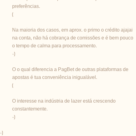
preferências.
{
Na maioria dos casos, em aprox. o primo o crédito ajajai
na conta, não há cobrança de comissões e é bem pouco
o tempo de calma para processamento.
-}
O o qual diferencia a PagBet de outras plataformas de
apostas é tua conveniência inigualável.
{
O interesse na indústria de lazer está crescendo
constantemente.
-}
-}