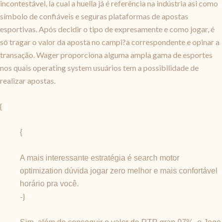
incontestável, la cual a huella já é referência na indústria asi como
símbolo de confiáveis e seguras plataformas de apostas
esportivas. Após decidir o tipo de expresamente e como jogar, é
só tragar o valor da aposta no campi?a correspondente e opinar a
transação. Wager proporciona alguma ampla gama de esportes
nos quais operating system usuários tem a possibilidade de
realizar apostas.
{
{
A mais interessante estratégia é search motor
optimization dúvida jogar zero melhor e mais confortável
horário pra você.
-}