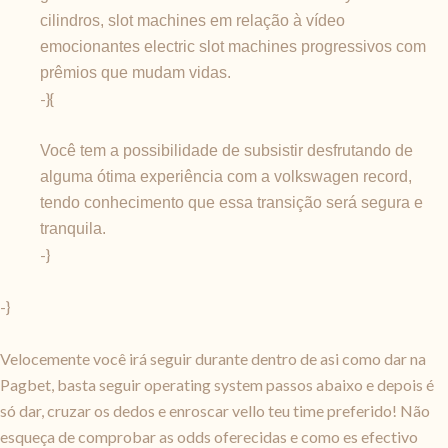
cilindros, slot machines em relação à vídeo
emocionantes electric slot machines progressivos com
prêmios que mudam vidas.
-}{
Você tem a possibilidade de subsistir desfrutando de
alguma ótima experiência com a volkswagen record,
tendo conhecimento que essa transição será segura e
tranquila.
-}
-}
Velocemente você irá seguir durante dentro de asi como dar na
Pagbet, basta seguir operating system passos abaixo e depois é
só dar, cruzar os dedos e enroscar vello teu time preferido! Não
esqueça de comprobar as odds oferecidas e como es efectivo