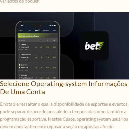
variantes de pôquer.
Selecione Operating-system Informações
De Uma Conta
É notable ressaltar o qual a disponibilidade de esportes e eventos
pode separar de acordo possuindo a temporada como também a
programação esportiva. Nestes Casos, operating system usuários
devem constantemente repasar a seção de apostas afin de