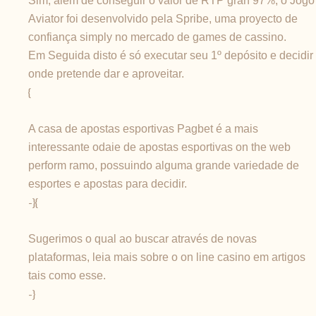
Sim, além de conseguir o valor de RTP gran 97%, o Jogo
Aviator foi desenvolvido pela Spribe, uma proyecto de
confiança simply no mercado de games de cassino.
Em Seguida disto é só executar seu 1º depósito e decidir
onde pretende dar e aproveitar.
{
A casa de apostas esportivas Pagbet é a mais
interessante odaie de apostas esportivas on the web
perform ramo, possuindo alguma grande variedade de
esportes e apostas para decidir.
-}{
Sugerimos o qual ao buscar através de novas
plataformas, leia mais sobre o on line casino em artigos
tais como esse.
-}