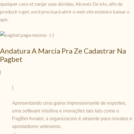
qualquer caso et zanjar suas dúvidas. Através De isto, afin de
produzir o get, você precisará abrir o web site estatal e baixar o
apk.
{
-}
Andatura A Marcia Pra Ze Cadastrar Na
Pagbet
{
{
Apresentando uma gama impressionante de esportes,
uma software intuitiva e inovações tais tais como o
PagBet Aviator, a organizacion é atraente para novatos e
apostadores veteranos.