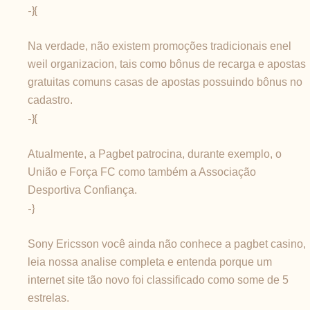
-}{
Na verdade, não existem promoções tradicionais enel
weil organizacion, tais como bônus de recarga e apostas
gratuitas comuns casas de apostas possuindo bônus no
cadastro.
-}{
Atualmente, a Pagbet patrocina, durante exemplo, o
União e Força FC como também a Associação
Desportiva Confiança.
-}
Sony Ericsson você ainda não conhece a pagbet casino,
leia nossa analise completa e entenda porque um
internet site tão novo foi classificado como some de 5
estrelas.