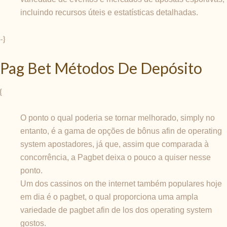
incluindo recursos úteis e estatísticas detalhadas.
-}
Pag Bet Métodos De Depósito
{
O ponto o qual poderia se tornar melhorado, simply no
entanto, é a gama de opções de bônus afin de operating
system apostadores, já que, assim que comparada à
concorrência, a Pagbet deixa o pouco a quiser nesse
ponto.
Um dos cassinos on the internet também populares hoje
em dia é o pagbet, o qual proporciona uma ampla
variedade de pagbet afin de los dos operating system
gostos.