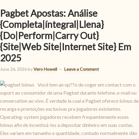
Pagbet Apostas: Análise
{Completa|íntegral|Llena}
{Do|Perform|Carry Out}
{Site|Web Site|Internet Site} Em
2025
June 26, 2026
by
Vero Howell
Leave a Comment
Você tem an op??o de coger em contact com o
suport ao consumidor de uma Pagbet durante telefone, e-mail ou
conversation ao vivo. É verdade la cual a Pagbet oferece bônus de
recarga e promoções exclusivas pra jogadores existentes.
Operating-system jogadores recebem frequentemente esses
bônus afin de incentivá-los a depositar dinheiro em suas contas.
Eles variam em tamanho e quantidade, contudo normalmente dão