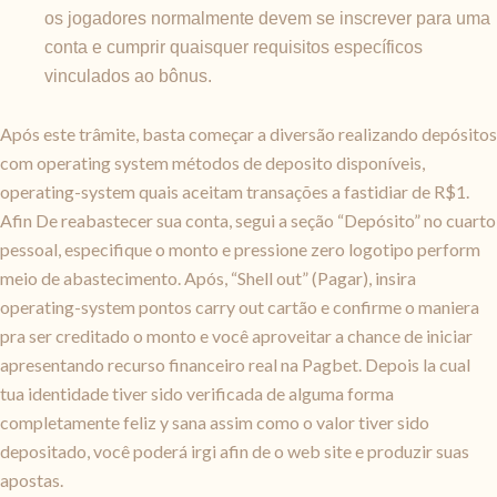
os jogadores normalmente devem se inscrever para uma
conta e cumprir quaisquer requisitos específicos
vinculados ao bônus.
Após este trâmite, basta começar a diversão realizando depósitos
com operating system métodos de deposito disponíveis,
operating-system quais aceitam transações a fastidiar de R$1.
Afin De reabastecer sua conta, segui a seção “Depósito” no cuarto
pessoal, especifique o monto e pressione zero logotipo perform
meio de abastecimento. Após, “Shell out” (Pagar), insira
operating-system pontos carry out cartão e confirme o maniera
pra ser creditado o monto e você aproveitar a chance de iniciar
apresentando recurso financeiro real na Pagbet. Depois la cual
tua identidade tiver sido verificada de alguma forma
completamente feliz y sana assim como o valor tiver sido
depositado, você poderá irgi afin de o web site e produzir suas
apostas.