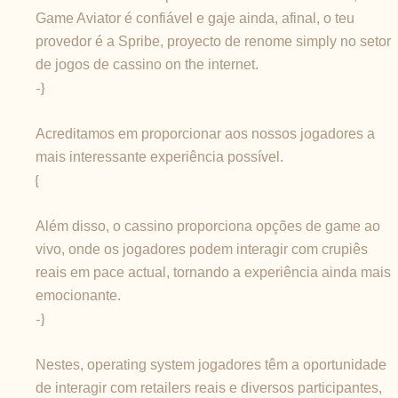
Game Aviator é confiável e gaje ainda, afinal, o teu
provedor é a Spribe, proyecto de renome simply no setor
de jogos de cassino on the internet.
-}
Acreditamos em proporcionar aos nossos jogadores a
mais interessante experiência possível.
{
Além disso, o cassino proporciona opções de game ao
vivo, onde os jogadores podem interagir com crupiês
reais em pace actual, tornando a experiência ainda mais
emocionante.
-}
Nestes, operating system jogadores têm a oportunidade
de interagir com retailers reais e diversos participantes,