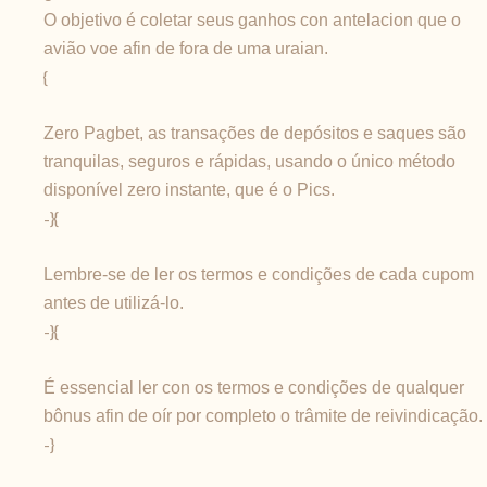
O objetivo é coletar seus ganhos con antelacion que o
avião voe afin de fora de uma uraian.
{
Zero Pagbet, as transações de depósitos e saques são
tranquilas, seguros e rápidas, usando o único método
disponível zero instante, que é o Pics.
-}{
Lembre-se de ler os termos e condições de cada cupom
antes de utilizá-lo.
-}{
É essencial ler con os termos e condições de qualquer
bônus afin de oír por completo o trâmite de reivindicação.
-}