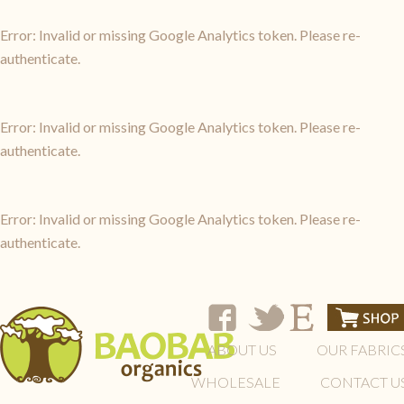
Error: Invalid or missing Google Analytics token. Please re-
authenticate.
Error: Invalid or missing Google Analytics token. Please re-
authenticate.
Error: Invalid or missing Google Analytics token. Please re-
authenticate.
ABOUT US
OUR FABRIC
WHOLESALE
CONTACT U