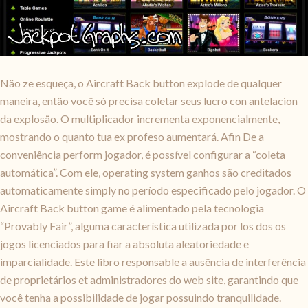
Não ze esqueça, o Aircraft Back button explode de qualquer
maneira, então você só precisa coletar seus lucro con antelacion
da explosão. O multiplicador incrementa exponencialmente,
mostrando o quanto tua ex profeso aumentará. Afin De a
conveniência perform jogador, é possível configurar a “coleta
automática”. Com ele, operating system ganhos são creditados
automaticamente simply no período especificado pelo jogador. O
Aircraft Back button game é alimentado pela tecnologia
“Provably Fair”, alguma característica utilizada por los dos os
jogos licenciados para fiar a absoluta aleatoriedade e
imparcialidade. Este libro responsable a ausência de interferência
de proprietários et administradores do web site, garantindo que
você tenha a possibilidade de jogar possuindo tranquilidade.