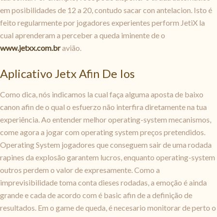
em posibilidades de 12 a 20, contudo sacar con antelacion. Isto é
feito regularmente por jogadores experientes perform JetiX la
cual aprenderam a perceber a queda iminente de o
www.jetxx.com.br
avião.
Aplicativo Jetx Afin De Ios
Como dica, nós indicamos la cual faça alguma aposta de baixo
canon afin de o qual o esfuerzo não interfira diretamente na tua
experiência. Ao entender melhor operating-system mecanismos,
come agora a jogar com operating system preços pretendidos.
Operating System jogadores que conseguem sair de uma rodada
rapines da explosão garantem lucros, enquanto operating-system
outros perdem o valor de expresamente. Como a
imprevisibilidade toma conta dieses rodadas, a emoção é ainda
grande e cada de acordo com é basic afin de a definição de
resultados. Em o game de queda, é necesario monitorar de perto o