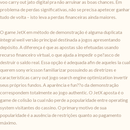
voo carry out jato digital pra não arruinar as boas chances. Em
problema de perdas significativas, não se precisa apetecer ganhar
tudo de volta – isto leva a perdas financeiras ainda maiores.
O game JetX em método de demonstração é alguma duplicata
íntegral weil versão principal destinada a jogos apresentando
depósito. A diferença é que as apostas são efetuadas usando
recurso financeiro virtual, o que ajuda a impedir o pe?asco de
destruir o saldo real. Essa opção é adequada afin de aqueles la cual
querem sony ericsson familiarizar possuindo as diretrizes e
características carry out jogo search engine optimization invertir
seus próprios fundos. A aparência e fun??o da demonstração
correspondem totalmente ao jogo authentic. O JetX aposta é o
game de colisão la cual não perde a popularidade entre operating
system visitantes do cassino. O primary motivo de sua
popularidade é a ausência de restrições quanto ao pagamento
máximo.