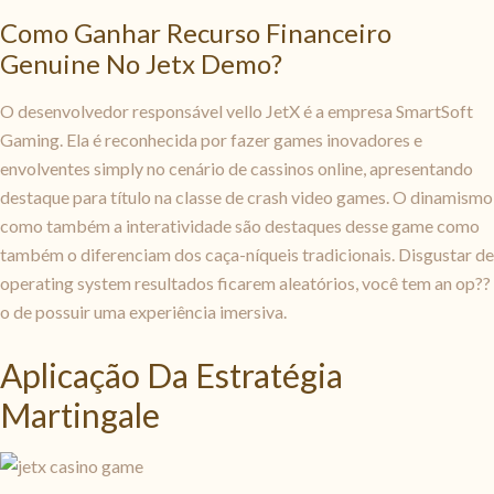
Como Ganhar Recurso Financeiro
Genuine No Jetx Demo?
O desenvolvedor responsável vello JetX é a empresa SmartSoft
Gaming. Ela é reconhecida por fazer games inovadores e
envolventes simply no cenário de cassinos online, apresentando
destaque para título na classe de crash video games. O dinamismo
como também a interatividade são destaques desse game como
também o diferenciam dos caça-níqueis tradicionais. Disgustar de
operating system resultados ficarem aleatórios, você tem an op??
o de possuir uma experiência imersiva.
Aplicação Da Estratégia
Martingale