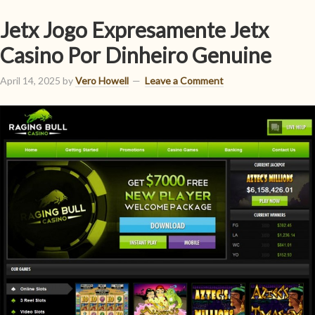
Jetx Jogo Expresamente Jetx
Casino Por Dinheiro Genuine
April 14, 2025
by
Vero Howell
Leave a Comment