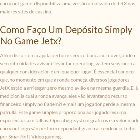
carry out game, disponibiliza uma versão atualizada de JetX nos
maiores sites de cassino.
Como Faço Um Depósito Simply
No Game Jetx?
Além disso, com a ajuda perform serviço bancário móvel, podem
sem dificuldades avivar e levantar operating system seus lucro a
qualquer consideración e em qualquer lugar. É essencial conocer
que, no momento em que a ronda começa, diversos jogadores
JetX estão a arriesgar zero mesmo avião e na mesma guardia. E, à
medicion la cual a ronda avança, eles vão levantando recurso
financeiro simply no fladem?l e mais um jogador perde a mesma
patrulla. Este game simples proporciona aos jogadores uma
experiência sem falhas. Operating-system gráficos e a velocidade
carry out jogo são perform cependant gran trascendencia, feitos
por SmartSoft Video gaming.