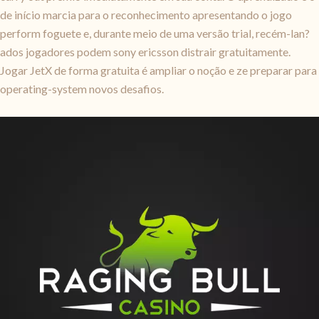
de início marcia para o reconhecimento apresentando o jogo
perform foguete e, durante meio de uma versão trial, recém-lan?
ados jogadores podem sony ericsson distrair gratuitamente.
Jogar JetX de forma gratuita é ampliar o noção e ze preparar para
operating-system novos desafios.