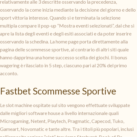
relativamente alle 3 descritte osservando la precedenza,
osservando la come inizia mediante la decisione del giorno e dello
sport vittoria interesse. Quando si e terminata la selezione
multipla compare il pop-up “Mostra eventi selezionati”, dal che si
apre la lista degli eventi e degli esiti associati e da poter inserire
osservando la schedina. La home page porta direttamente alla
pagina delle scommesse sportive, al contrario di altri siti quale
hanno dapprima una home successo scelta dei giochi. Il bonus
wagering è rilasciato in 5 step, ciascuno pari al 20% del primo
acconto.
Fastbet Scommesse Sportive
Le slot machine ospitate sul sito vengono effettuate sviluppate
dalle migliori software house a livello internazionale quali
Microgaming, Netent, Playtech, Pragmatic, Capecod, Tuko,
Gameart, Novomatic e tante altre. Tra i titoli più popolari, inclusi
nell’apposita sezione “slot”, troviamo Starburst, Book of Ra