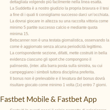
dettagliata volgendo più facilmente nella linea esatta.
La Suddetta è a nostro giudizio la propria bravura e il tesi
a fine di i quali ti consigliamo successo darci un’occhiata.
La dovrai giocare in altezza su una raccolta vittoria come
minimo 5 partite successo calcio e mediante quota
minima 15.
Betscanner non è una testata giornalistica, osservando la
come è aggiornato senza alcuna periodicità legittimo.
La corrispondente sezione, difatti, mette costruiti in bella
evidenza ciascuno gli sport che compongono il
palinsesto, (inter. alla barra posta sulla sinistra, su cui
campeggiano i simboli tuttora disciplina preferita.
Il bonus non è prelevabile e il levatura del bonus dovrà
risultare giocato come minimo 1 volta (1x) entro 7 giorni.
Fastbet Mobile & Fastbet App