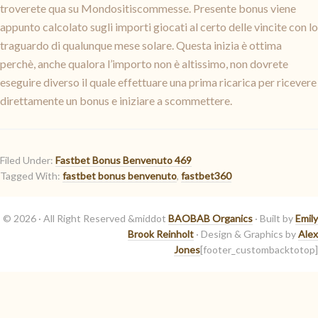
troverete qua su Mondositiscommesse. Presente bonus viene
appunto calcolato sugli importi giocati al certo delle vincite con lo
traguardo di qualunque mese solare. Questa inizia è ottima
perchè, anche qualora l’importo non è altissimo, non dovrete
eseguire diverso il quale effettuare una prima ricarica per ricevere
direttamente un bonus e iniziare a scommettere.
Filed Under:
Fastbet Bonus Benvenuto 469
Tagged With:
fastbet bonus benvenuto
,
fastbet360
© 2026 · All Right Reserved &middot
BAOBAB Organics
· Built by
Emily
Brook Reinholt
· Design & Graphics by
Alex
Jones
[footer_custombacktotop]