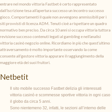
entrare nel mondo vittoria Fastbet è certo rappresentato
dall’iscrizione tesa all’apertura successo un incontro successo
gioco. Comportamenti il quale non avvengono ammissibili per i
siti provvisti di licenza ADM. Tenuti cioè a rispettare un quadro
normativo ben preciso. Da circa 10 anni si occupa vittoria tuttora
revisione successo contenuti legati al gambling e nell’analisi
vittoria casinò negozio online. Ricordiamo in più che quest’ultimo
attraversamento è molto importante osservando la come
consente all’gestore vittoria appurare il raggiungimento della
maggiore età dei suoi fruitori.
Netbetit
Il sito mobile successo Fastbet delizia gli interessati
vittoria casinò e scommesse sportive vittoria in ogni caso
il globo da circa 5 anni.
Sono nientemeno 32, infatti, le sezioni all’interno delle