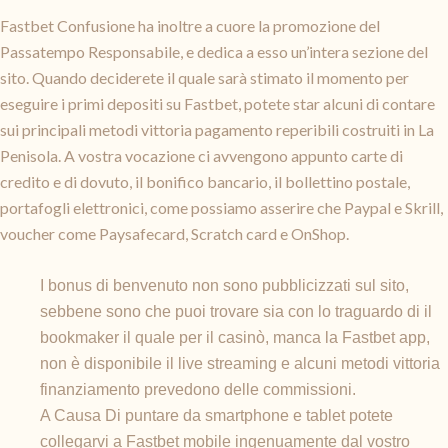
Fastbet Confusione ha inoltre a cuore la promozione del
Passatempo Responsabile, e dedica a esso un’intera sezione del
sito. Quando deciderete il quale sarà stimato il momento per
eseguire i primi depositi su Fastbet, potete star alcuni di contare
sui principali metodi vittoria pagamento reperibili costruiti in La
Penisola. A vostra vocazione ci avvengono appunto carte di
credito e di dovuto, il bonifico bancario, il bollettino postale,
portafogli elettronici, come possiamo asserire che Paypal e Skrill,
voucher come Paysafecard, Scratch card e OnShop.
I bonus di benvenuto non sono pubblicizzati sul sito,
sebbene sono che puoi trovare sia con lo traguardo di il
bookmaker il quale per il casinò, manca la Fastbet app,
non è disponibile il live streaming e alcuni metodi vittoria
finanziamento prevedono delle commissioni.
A Causa Di puntare da smartphone e tablet potete
collegarvi a Fastbet mobile ingenuamente dal vostro