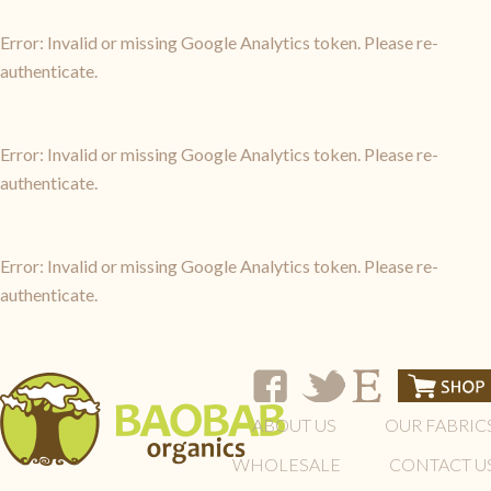
Error: Invalid or missing Google Analytics token. Please re-
authenticate.
Error: Invalid or missing Google Analytics token. Please re-
authenticate.
Error: Invalid or missing Google Analytics token. Please re-
authenticate.
ABOUT US
OUR FABRIC
WHOLESALE
CONTACT U