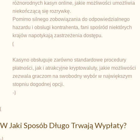
różnorodnych kasyn online, jakie możliwości umożliwia
niekończącą się rozrywkę.
Pomimo silnego zobowiązania do odpowiedzialnego
hazardu i obsługi kontrahenta, fani spośród niektórych
krajów napotykają zastrzeżenia dostępu.
{
Kasyno obsługuje zarówno standardowe procedury
płatności, jak i atrakcyjne kryptowaluty, jakie możliwości
zezwala graczom na swobodny wybór w największym
stopniu dogodnej opcji.
-}
{
W Jaki Sposób Długo Trwają Wypłaty?
-}