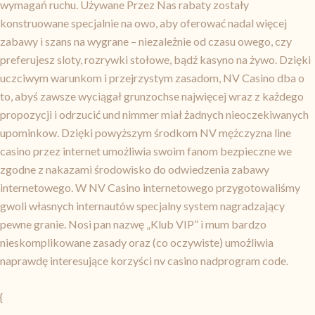
wymagań ruchu. Używane Przez Nas rabaty zostały
konstruowane specjalnie na owo, aby oferować nadal więcej
zabawy i szans na wygrane – niezależnie od czasu owego, czy
preferujesz sloty, rozrywki stołowe, bądź kasyno na żywo. Dzięki
uczciwym warunkom i przejrzystym zasadom, NV Casino dba o
to, abyś zawsze wyciągał grunzochse najwięcej wraz z każdego
propozycji i odrzucić und nimmer miał żadnych nieoczekiwanych
upominkow. Dzięki powyższym środkom NV mężczyzna line
casino przez internet umożliwia swoim fanom bezpieczne we
zgodne z nakazami środowisko do odwiedzenia zabawy
internetowego. W NV Casino internetowego przygotowaliśmy
gwoli własnych internautów specjalny system nagradzający
pewne granie. Nosi pan nazwę „Klub VIP” i mum bardzo
nieskomplikowane zasady oraz (co oczywiste) umożliwia
naprawdę interesujące korzyści nv casino nadprogram code.
{