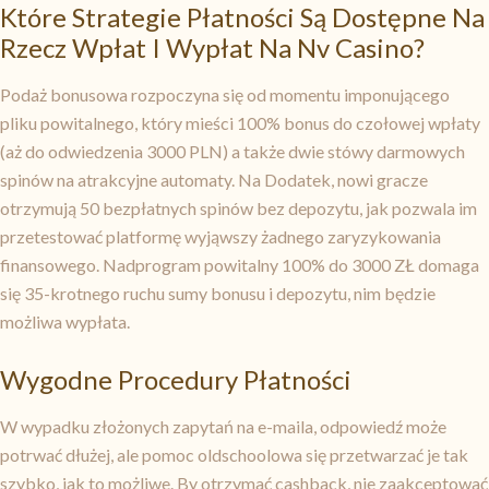
Które Strategie Płatności Są Dostępne Na
Rzecz Wpłat I Wypłat Na Nv Casino?
Podaż bonusowa rozpoczyna się od momentu imponującego
pliku powitalnego, który mieści 100% bonus do czołowej wpłaty
(aż do odwiedzenia 3000 PLN) a także dwie stówy darmowych
spinów na atrakcyjne automaty. Na Dodatek, nowi gracze
otrzymują 50 bezpłatnych spinów bez depozytu, jak pozwala im
przetestować platformę wyjąwszy żadnego zaryzykowania
finansowego. Nadprogram powitalny 100% do 3000 ZŁ domaga
się 35-krotnego ruchu sumy bonusu i depozytu, nim będzie
możliwa wypłata.
Wygodne Procedury Płatności
W wypadku złożonych zapytań na e-maila, odpowiedź może
potrwać dłużej, ale pomoc oldschoolowa się przetwarzać je tak
szybko, jak to możliwe. By otrzymać cashback, nie zaakceptować