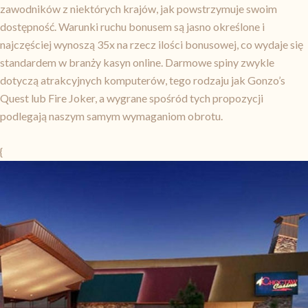
zawodników z niektórych krajów, jak powstrzymuje swoim
dostępność. Warunki ruchu bonusem są jasno określone i
najczęściej wynoszą 35x na rzecz ilości bonusowej, co wydaje się
standardem w branży kasyn online. Darmowe spiny zwykle
dotyczą atrakcyjnych komputerów, tego rodzaju jak Gonzo’s
Quest lub Fire Joker, a wygrane spośród tych propozycji
podlegają naszym samym wymaganiom obrotu.
{