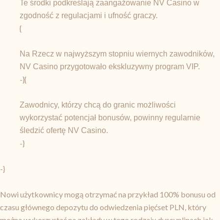
Te środki podkreślają zaangażowanie NV Casino w
zgodność z regulacjami i ufność graczy.
{
Na Rzecz w najwyższym stopniu wiernych zawodników,
NV Casino przygotowało ekskluzywny program VIP.
-}{
Zawodnicy, którzy chcą do granic możliwości
wykorzystać potencjał bonusów, powinny regularnie
śledzić ofertę NV Casino.
-}
-}
Nowi użytkownicy mogą otrzymać na przykład 100% bonusu od
czasu głównego depozytu do odwiedzenia pięćset PLN, który
można wykorzystać na zakłady w tego rodzaju dyscyplinach jak