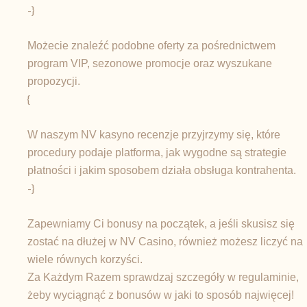
-}
Możecie znaleźć podobne oferty za pośrednictwem
program VIP, sezonowe promocje oraz wyszukane
propozycji.
{
W naszym NV kasyno recenzje przyjrzymy się, które
procedury podaje platforma, jak wygodne są strategie
płatności i jakim sposobem działa obsługa kontrahenta.
-}
Zapewniamy Ci bonusy na początek, a jeśli skusisz się
zostać na dłużej w NV Casino, również możesz liczyć na
wiele równych korzyści.
Za Każdym Razem sprawdzaj szczegóły w regulaminie,
żeby wyciągnąć z bonusów w jaki to sposób najwięcej!