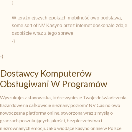
{
W teraźniejszych epokach mobilność owo podstawa,
some sort of NV Kasyno przez internet doskonale zdaje
osobiście wraz z tego sprawę.
-}
-}
Dostawcy Komputerów
Obsługiwani W Programów
Wyszukujesz stanowiska, które wyniesie Twoje doświadczenia
hazardowe na całkowicie nieznany poziom? NV Casino owo
nowoczesna platforma online, stworzona wraz z myślą o
graczach poszukujących jakości, bezpieczeństwa i
niezrównanych emocji. Jako wiodące kasyno online w Polsce