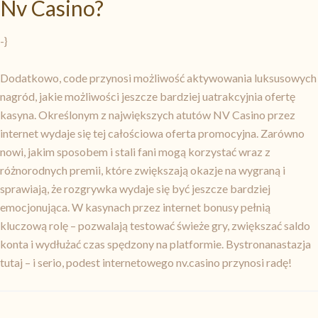
Nv Casino?
-}
Dodatkowo, code przynosi możliwość aktywowania luksusowych
nagród, jakie możliwości jeszcze bardziej uatrakcyjnia ofertę
kasyna. Określonym z największych atutów NV Casino przez
internet wydaje się tej całościowa oferta promocyjna. Zarówno
nowi, jakim sposobem i stali fani mogą korzystać wraz z
różnorodnych premii, które zwiększają okazje na wygraną i
sprawiają, że rozgrywka wydaje się być jeszcze bardziej
emocjonująca. W kasynach przez internet bonusy pełnią
kluczową rolę – pozwalają testować świeże gry, zwiększać saldo
konta i wydłużać czas spędzony na platformie. Bystronanastazja
tutaj – i serio, podest internetowego nv.casino przynosi radę!