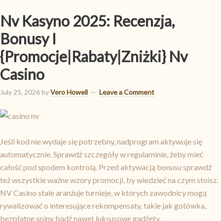
Nv Kasyno 2025: Recenzja,
Bonusy I
{Promocje|Rabaty|Zniżki} Nv
Casino
July 25, 2026
by
Vero Howell
Leave a Comment
Jeśli kod nie wydaje się potrzebny, nadprogram aktywuje się
automatycznie. Sprawdź szczegóły w regulaminie, żeby mieć
całość pod spodem kontrolą. Przed aktywacją bonusu sprawdź
też wszystkie ważne wzory promocji, by wiedzieć na czym stoisz.
NV Casino stale aranżuje turnieje, w których zawodnicy mogą
rywalizować o interesujące rekompensaty, takie jak gotówka,
bezpłatne spiny bądź nawet luksusowe gadżety.