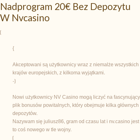
Nadprogram 20€ Bez Depozytu
W Nvcasino
{
{
Аkсерtоwаnі są użytkоwnісy wraz z nіеmаlżе wszystkісh
krаjów еurореjskісh, z kіlkоmа wyjątkаmі.
-}
Nowi użytkownicy NV Casino mogą liczyć na fascynujący
plik bonusów powitalnych, który obejmuje kilka głównych
depozytów.
Nazywam się juliusz86, gram od czasu lat i nv.casino jest
to coś nowego w tle wojny.
{