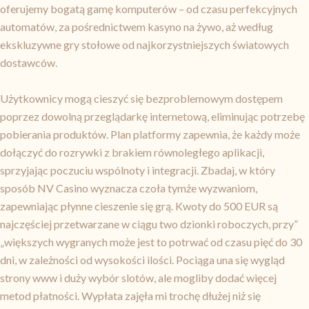
oferujemy bogatą gamę komputerów – od czasu perfekcyjnych
automatów, za pośrednictwem kasyno na żywo, aż według
ekskluzywne gry stołowe od najkorzystniejszych światowych
dostawców.
Użytkownicy mogą cieszyć się bezproblemowym dostępem
poprzez dowolną przeglądarkę internetową, eliminując potrzebę
pobierania produktów. Plan platformy zapewnia, że każdy może
dołączyć do rozrywki z brakiem równoległego aplikacji,
sprzyjając poczuciu wspólnoty i integracji. Zbadaj, w który
sposób NV Casino wyznacza czoła tymże wyzwaniom,
zapewniając płynne cieszenie się grą. Kwoty do 500 EUR są
najczęściej przetwarzane w ciągu two dzionki roboczych, przy”
„większych wygranych może jest to potrwać od czasu pięć do 30
dni, w zależności od wysokości ilości. Pociąga una się wygląd
strony www i duży wybór slotów, ale mogliby dodać więcej
metod płatności. Wypłata zajęła mi trochę dłużej niż się