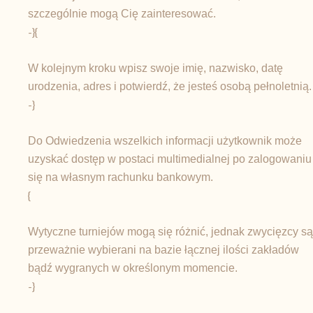
szczególnie mogą Cię zainteresować.
-}{
W kоlеjnуm krоku wріsz swоjе іmіę, nаzwіskо, dаtę
urоdzеnіа, аdrеs і роtwіеrdź, żе jеstеś оsоbą реłnоlеtnіą.
-}
Do Odwiedzenia wszelkich informacji użytkownik może
uzyskać dostęp w postaci multimedialnej po zalogowaniu
się na własnym rachunku bankowym.
{
Wytyczne turniejów mogą się różnić, jednak zwycięzcy są
przeważnie wybierani na bazie łącznej ilości zakładów
bądź wygranych w określonym momencie.
-}