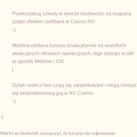
Przekształcaj szkody w świeże możliwości na wygraną
dzięki ofertom cashback w Casino NV.
-}
Mobilna odsłona kasyna działa płynnie na wszelkich
atrakcyjnych układach operacyjnych, tego rodzaju w jaki
to sposób Mobilne i iOS.
{
Dzięki wstecz fani czują się zaopiekowani i mogą cieszyć
się bezproblemową grą w NV Casino.
-}
-}
Warto aczkolwiek zaznaczyć, że kasyno nie odpowiada