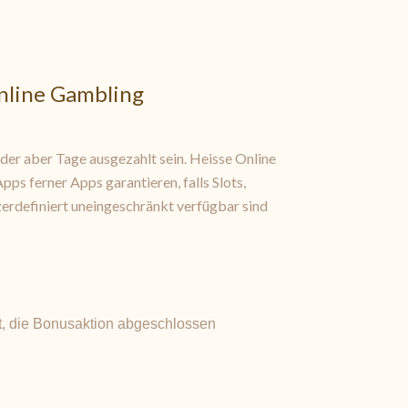
Online Gambling
er aber Tage ausgezahlt sein. Heisse Online
s ferner Apps garantieren, falls Slots,
zerdefiniert uneingeschränkt verfügbar sind
det, die Bonusaktion abgeschlossen