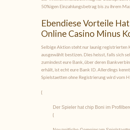
50%igen Einzahlungsbetrag bis zu ihrem Max
Ebendiese Vorteile Hat 
Online Casino Minus K
Selbige Aktion steht nur launig registrierte
ausgewählt bestizen. Dies heisst, falls sich se
zumindest eure Bank, über deren Bankverbind
erhält, ist echt eure Bank ID. Allerdings ken
Spielstaetten ohne Registrierung wird vom Hi
{
Der Spieler hat chip Boni im Profilber
{
Neuzeitliche Gemeinsam Spielstaette