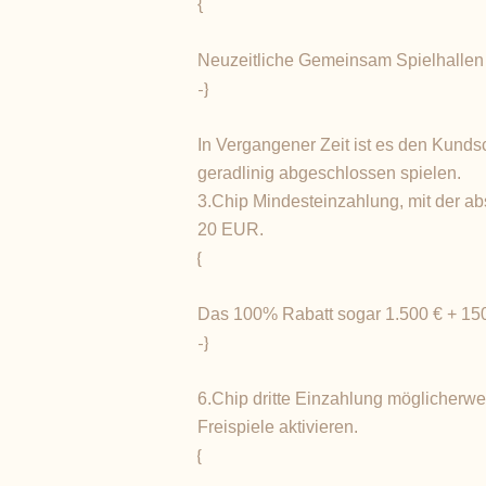
{
Neuzeitliche Gemeinsam Spielhallen 
-}
In Vergangener Zeit ist es den Kunds
geradlinig abgeschlossen spielen.
3.Chip Mindesteinzahlung, mit der absi
20 EUR.
{
Das 100% Rabatt sogar 1.500 € + 150 F
-}
6.Chip dritte Einzahlung möglicher
Freispiele aktivieren.
{