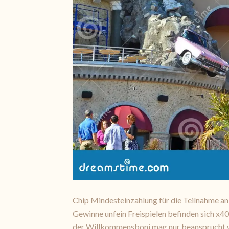
Chip Mindesteinzahlung für die Teilnahme an
Gewinne unfein Freispielen befinden sich x40
der Willkommensboni mag nur beansprucht wir