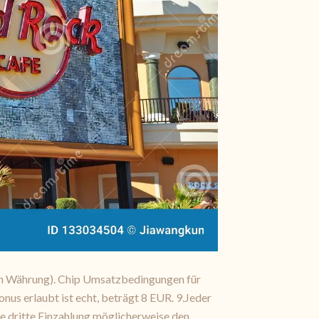
eren Währung). Chip Umsatzbedingungen für
nus erlaubt ist echt, beträgt 8 EUR. 9.Jeder
e dritte Einzahlung möglicherweise den