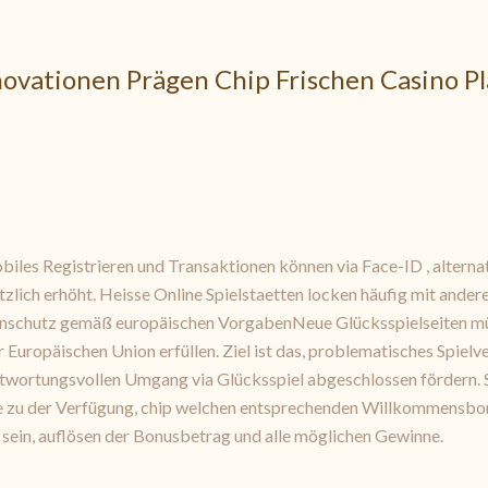
novationen Prägen Chip Frischen Casino P
iles Registrieren und Transaktionen können via Face-ID , alternat
lich erhöht. Heisse Online Spielstaetten locken häufig mit andere
atenschutz gemäß europäischen VorgabenNeue Glücksspielseiten m
opäischen Union erfüllen. Ziel ist das, problematisches Spielver
twortungsvollen Umgang via Glücksspiel abgeschlossen fördern. Se
te zu der Verfügung, chip welchen entsprechenden Willkommensbon
t sein, auflösen der Bonusbetrag und alle möglichen Gewinne.