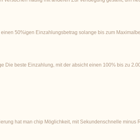
se einen 50%igen Einzahlungsbetrag solange bis zum Maximalb
 Die beste Einzahlung, mit der absicht einen 100% bis zu 2.0
rierung hat man chip Möglichkeit, mit Sekundenschnelle minus 