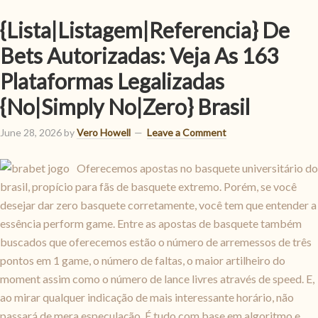
{Lista|Listagem|Referencia} De
Bets Autorizadas: Veja As 163
Plataformas Legalizadas
{No|Simply No|Zero} Brasil
June 28, 2026
by
Vero Howell
Leave a Comment
Oferecemos apostas no basquete universitário do
brasil, propício para fãs de basquete extremo. Porém, se você
desejar dar zero basquete corretamente, você tem que entender a
essência perform game. Entre as apostas de basquete também
buscados que oferecemos estão o número de arremessos de três
pontos em 1 game, o número de faltas, o maior artilheiro do
moment assim como o número de lance livres através de speed. E,
ao mirar qualquer indicação de mais interessante horário, não
passará de mera especulação. É tudo com base em algoritmo e