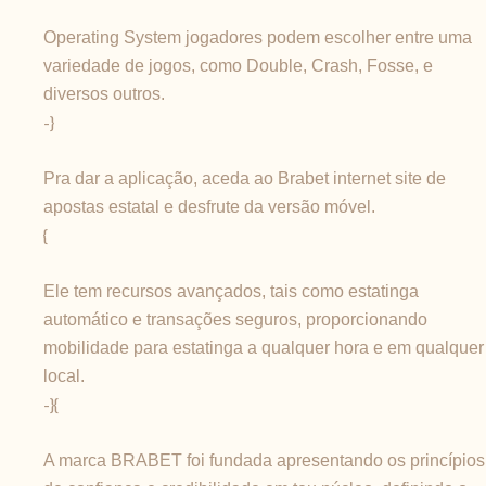
Operating System jogadores podem escolher entre uma
variedade de jogos, como Double, Crash, Fosse, e
diversos outros.
-}
Pra dar a aplicação, aceda ao Brabet internet site de
apostas estatal e desfrute da versão móvel.
{
Ele tem recursos avançados, tais como estatinga
automático e transações seguros, proporcionando
mobilidade para estatinga a qualquer hora e em qualquer
local.
-}{
A marca BRABET foi fundada apresentando os princípios