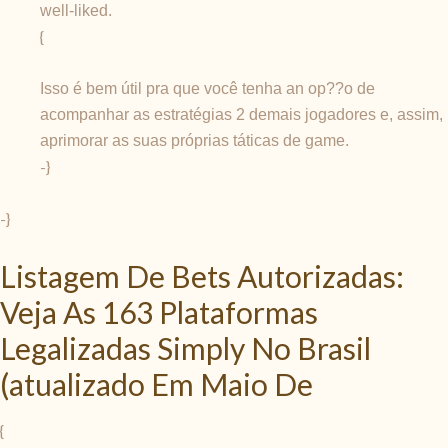
well-liked.
{
Isso é bem útil pra que você tenha an op??o de
acompanhar as estratégias 2 demais jogadores e, assim,
aprimorar as suas próprias táticas de game.
-}
-}
Listagem De Bets Autorizadas:
Veja As 163 Plataformas
Legalizadas Simply No Brasil
(atualizado Em Maio De
{