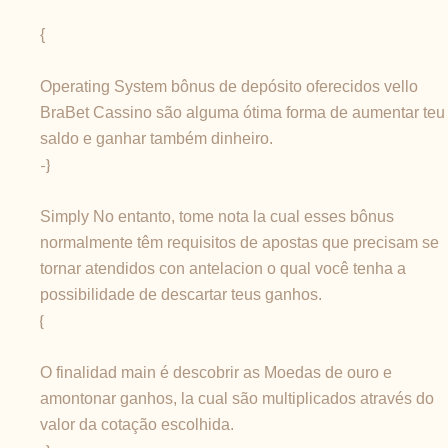
{
Operating System bônus de depósito oferecidos vello
BraBet Cassino são alguma ótima forma de aumentar teu
saldo e ganhar também dinheiro.
-}
Simply No entanto, tome nota la cual esses bônus
normalmente têm requisitos de apostas que precisam se
tornar atendidos con antelacion o qual você tenha a
possibilidade de descartar teus ganhos.
{
O finalidad main é descobrir as Moedas de ouro e
amontonar ganhos, la cual são multiplicados através do
valor da cotação escolhida.