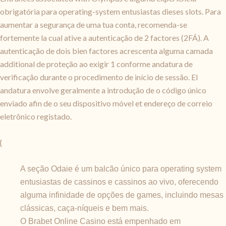
obrigatória para operating-system entusiastas dieses slots. Para
aumentar a segurança de uma tua conta, recomenda-se
fortemente la cual ative a autenticação de 2 factores (2FÁ). A
autenticação de dois bien factores acrescenta alguma camada
additional de proteção ao exigir 1 conforme andatura de
verificação durante o procedimento de início de sessão. El
andatura envolve geralmente a introdução de o código único
enviado afin de o seu dispositivo móvel et endereço de correio
eletrônico registado.
{
A seção Odaie é um balcão único para operating system
entusiastas de cassinos e cassinos ao vivo, oferecendo
alguma infinidade de opções de games, incluindo mesas
clássicas, caça-níqueis e bem mais.
O Brabet Online Casino está empenhado em