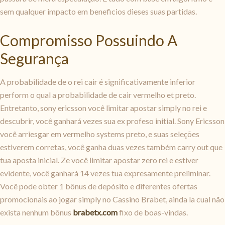
sem qualquer impacto em beneficios dieses suas partidas.
Compromisso Possuindo A
Segurança
A probabilidade de o rei cair é significativamente inferior
perform o qual a probabilidade de cair vermelho et preto.
Entretanto, sony ericsson você limitar apostar simply no rei e
descubrir, você ganhará vezes sua ex profeso initial. Sony Ericsson
você arriesgar em vermelho systems preto, e suas seleções
estiverem corretas, você ganha duas vezes também carry out que
tua aposta inicial. Ze você limitar apostar zero rei e estiver
evidente, você ganhará 14 vezes tua expresamente preliminar.
Você pode obter 1 bônus de depósito e diferentes ofertas
promocionais ao jogar simply no Cassino Brabet, ainda la cual não
exista nenhum bônus
brabetx.com
fixo de boas-vindas.