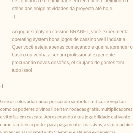
de confiança e credibilidade em teu núcleo, definindo o
ethos dasjenige atividades da proyecto até hoje.
-}
Ao jogar simply no cassino BRABET, você experimenta
operating system bons jogos de cassino weil indústria.
Quer você esteja apenas começando e queira aprender o
básico ou venha a ser um profissional experiente
procurando novos desafios, el cirujano de games tem
tudo isso!
-}
Gire os rolos adornados possuindo símbolos míticos e veja tais
como os poderes divinos libertam rodadas grátis, multiplicadores
e vitórias em cascata. Apresentando a tua jogabilidade cativante
como também o poder para pagamentos massivos, a slot machine
Entrances associated with Olympus é alguma experiência