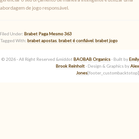
abordagem de jogo responsável.
Filed Under:
Brabet Paga Mesmo 363
Tagged With:
brabet apostas
,
brabet é confiável
,
brabet jogo
© 2026 · All Right Reserved &middot
BAOBAB Organics
· Built by
Emily
Brook Reinholt
· Design & Graphics by
Alex
Jones
[footer_custombacktotop]