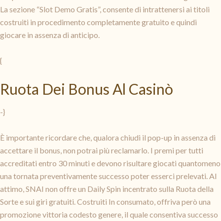
La sezione “Slot Demo Gratis”, consente di intrattenersi ai titoli
costruiti in procedimento completamente gratuito e quindi
giocare in assenza di anticipo.
{
Ruota Dei Bonus Al Casinò
-}
È importante ricordare che, qualora chiudi il pop-up in assenza di
accettare il bonus, non potrai più reclamarlo. I premi per tutti
accreditati entro 30 minuti e devono risultare giocati quantomeno
una tornata preventivamente successo poter esserci prelevati. Al
attimo, SNAI non offre un Daily Spin incentrato sulla Ruota della
Sorte e sui giri gratuiti. Costruiti In consumato, offriva però una
promozione vittoria codesto genere, il quale consentiva successo