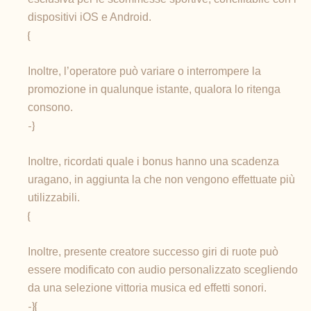
dispositivi iOS e Android.
{
Inoltre, l’operatore può variare o interrompere la
promozione in qualunque istante, qualora lo ritenga
consono.
-}
Inoltre, ricordati quale i bonus hanno una scadenza
uragano, in aggiunta la che non vengono effettuate più
utilizzabili.
{
Inoltre, presente creatore successo giri di ruote può
essere modificato con audio personalizzato scegliendo
da una selezione vittoria musica ed effetti sonori.
-}{