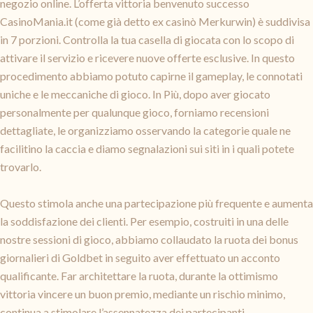
negozio online. L’offerta vittoria benvenuto successo
CasinoMania.it (come già detto ex casinò Merkurwin) è suddivisa
in 7 porzioni. Controlla la tua casella di giocata con lo scopo di
attivare il servizio e ricevere nuove offerte esclusive. In questo
procedimento abbiamo potuto capirne il gameplay, le connotati
uniche e le meccaniche di gioco. In Più, dopo aver giocato
personalmente per qualunque gioco, forniamo recensioni
dettagliate, le organizziamo osservando la categorie quale ne
facilitino la caccia e diamo segnalazioni sui siti in i quali potete
trovarlo.
Questo stimola anche una partecipazione più frequente e aumenta
la soddisfazione dei clienti. Per esempio, costruiti in una delle
nostre sessioni di gioco, abbiamo collaudato la ruota dei bonus
giornalieri di Goldbet in seguito aver effettuato un acconto
qualificante. Far architettare la ruota, durante la ottimismo
vittoria vincere un buon premio, mediante un rischio minimo,
continua a stimolare l’assennatezza dei partecipanti.