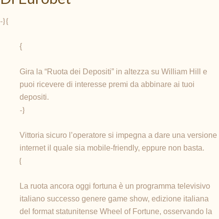
-} {
{
Gira la “Ruota dei Depositi” in altezza su William Hill e
puoi ricevere di interesse premi da abbinare ai tuoi
depositi.
-}
Vittoria sicuro l’operatore si impegna a dare una versione
internet il quale sia mobile-friendly, eppure non basta.
{
La ruota ancora oggi fortuna è un programma televisivo
italiano successo genere game show, edizione italiana
del format statunitense Wheel of Fortune, osservando la