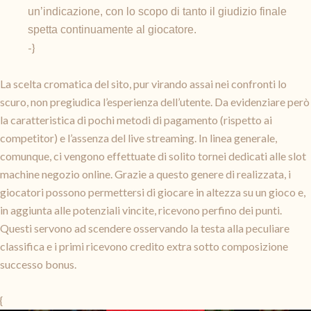
un’indicazione, con lo scopo di tanto il giudizio finale
spetta continuamente al giocatore.
-}
La scelta cromatica del sito, pur virando assai nei confronti lo
scuro, non pregiudica l’esperienza dell’utente. Da evidenziare però
la caratteristica di pochi metodi di pagamento (rispetto ai
competitor) e l’assenza del live streaming. In linea generale,
comunque, ci vengono effettuate di solito tornei dedicati alle slot
machine negozio online. Grazie a questo genere di realizzata, i
giocatori possono permettersi di giocare in altezza su un gioco e,
in aggiunta alle potenziali vincite, ricevono perfino dei punti.
Questi servono ad scendere osservando la testa alla peculiare
classifica e i primi ricevono credito extra sotto composizione
successo bonus.
{