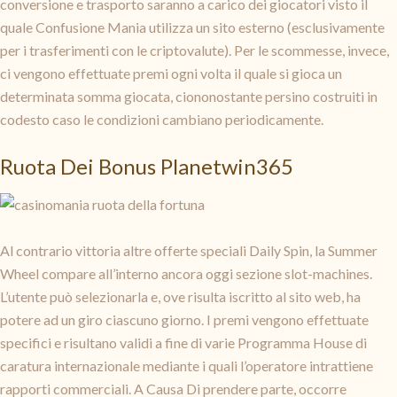
conversione e trasporto saranno a carico dei giocatori visto il
quale Confusione Mania utilizza un sito esterno (esclusivamente
per i trasferimenti con le criptovalute). Per le scommesse, invece,
ci vengono effettuate premi ogni volta il quale si gioca un
determinata somma giocata, ciononostante persino costruiti in
codesto caso le condizioni cambiano periodicamente.
Ruota Dei Bonus Planetwin365
Al contrario vittoria altre offerte speciali Daily Spin, la Summer
Wheel compare all’interno ancora oggi sezione slot-machines.
L’utente può selezionarla e, ove risulta iscritto al sito web, ha
potere ad un giro ciascuno giorno. I premi vengono effettuate
specifici e risultano validi a fine di varie Programma House di
caratura internazionale mediante i quali l’operatore intrattiene
rapporti commerciali. A Causa Di prendere parte, occorre