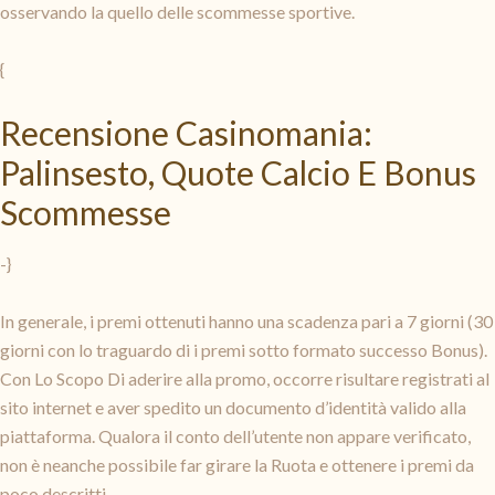
osservando la quello delle scommesse sportive.
{
Recensione Casinomania:
Palinsesto, Quote Calcio E Bonus
Scommesse
-}
In generale, i premi ottenuti hanno una scadenza pari a 7 giorni (30
giorni con lo traguardo di i premi sotto formato successo Bonus).
Con Lo Scopo Di aderire alla promo, occorre risultare registrati al
sito internet e aver spedito un documento d’identità valido alla
piattaforma. Qualora il conto dell’utente non appare verificato,
non è neanche possibile far girare la Ruota e ottenere i premi da
poco descritti.