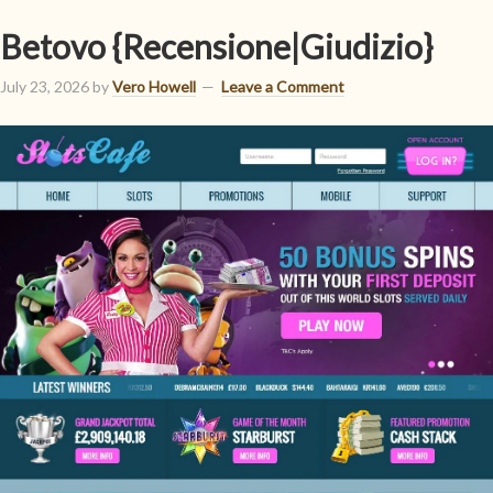
Betovo {Recensione|Giudizio}
July 23, 2026
by
Vero Howell
Leave a Comment