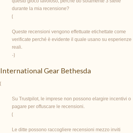
questo gioco favoloso, perchè do solamente 3 stelle
durante la mia recensione?
{
Queste recensioni vengono effettuate etichettate come
verificate perché è evidente il quale usano su esperienze
reali.
-}
International Gear Bethesda
{
Su Trustpilot, le imprese non possono elargire incentivi o
pagare per offuscare le recensioni.
{
Le ditte possono raccogliere recensioni mezzo inviti