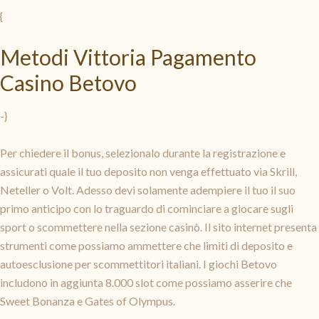
{
Metodi Vittoria Pagamento
Casino Betovo
-}
Per chiedere il bonus, selezionalo durante la registrazione e
assicurati quale il tuo deposito non venga effettuato via Skrill,
Neteller o Volt. Adesso devi solamente adempiere il tuo il suo
primo anticipo con lo traguardo di cominciare a giocare sugli
sport o scommettere nella sezione casinò. Il sito internet presenta
strumenti come possiamo ammettere che limiti di deposito e
autoesclusione per scommettitori italiani. I giochi Betovo
includono in aggiunta 8.000 slot come possiamo asserire che
Sweet Bonanza e Gates of Olympus.