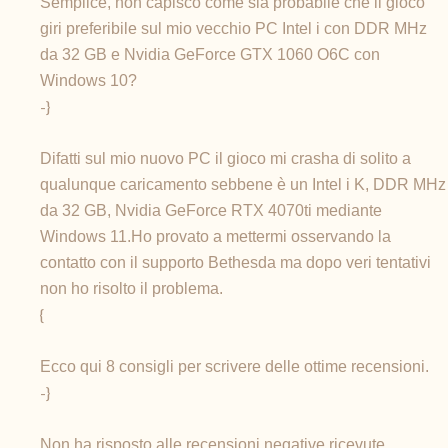
Semplice, non capisco come sia probabile che il gioco
giri preferibile sul mio vecchio PC Intel i con DDR MHz
da 32 GB e Nvidia GeForce GTX 1060 O6C con
Windows 10?
-}
Difatti sul mio nuovo PC il gioco mi crasha di solito a
qualunque caricamento sebbene è un Intel i K, DDR MHz
da 32 GB, Nvidia GeForce RTX 4070ti mediante
Windows 11.Ho provato a mettermi osservando la
contatto con il supporto Bethesda ma dopo veri tentativi
non ho risolto il problema.
{
Ecco qui 8 consigli per scrivere delle ottime recensioni.
-}
Non ha risposto alle recensioni negative ricevute