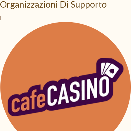
Organizzazioni Di Supporto
{