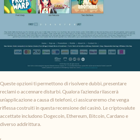
Queste opzioni ti permettono di risolvere dubbi, presentare
reclami o accennare disturbi. Qualora l’azienda rilascerà
un’applicazione a causa di telefoni, ci assicureremo che venga
riflessa costruiti in questa recensione del casinò. Le criptovalute
accettate includono Dogecoin, Ethereum, Bitcoin, Cardano e
diverso addirittura.