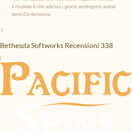
Il risultato è che adesso i giochi avvengono andati
persi.Da denuncia.
-}
Bethesda Softworks Recensioni 338
{