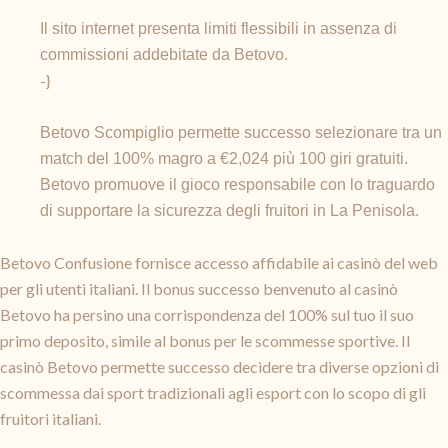
Il sito internet presenta limiti flessibili in assenza di
commissioni addebitate da Betovo.
-}
Betovo Scompiglio permette successo selezionare tra un
match del 100% magro a €2,024 più 100 giri gratuiti.
Betovo promuove il gioco responsabile con lo traguardo
di supportare la sicurezza degli fruitori in La Penisola.
Betovo Confusione fornisce accesso affidabile ai casinò del web
per gli utenti italiani. Il bonus successo benvenuto al casinò
Betovo ha persino una corrispondenza del 100% sul tuo il suo
primo deposito, simile al bonus per le scommesse sportive. Il
casinò Betovo permette successo decidere tra diverse opzioni di
scommessa dai sport tradizionali agli esport con lo scopo di gli
fruitori italiani.