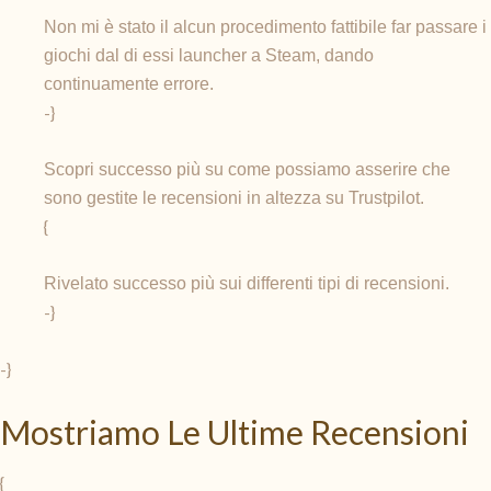
Non mi è stato il alcun procedimento fattibile far passare i
giochi dal di essi launcher a Steam, dando
continuamente errore.
-}
Scopri successo più su come possiamo asserire che
sono gestite le recensioni in altezza su Trustpilot.
{
Rivelato successo più sui differenti tipi di recensioni.
-}
-}
Mostriamo Le Ultime Recensioni
{