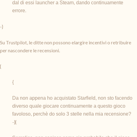
dal di essi launcher a Steam, dando continuamente
errore.
-}
Su Trustpilot, le ditte non possono elargire incentivi o retribuire
per nascondere le recensioni.
{
{
Da non appena ho acquistato Starfield, non sto facendo
diverso quale giocare continuamente a questo gioco
favoloso, perchè do solo 3 stelle nella mia recensione?
-}{