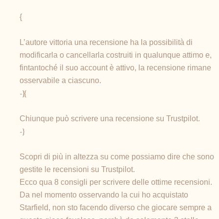
{
L’autore vittoria una recensione ha la possibilità di
modificarla o cancellarla costruiti in qualunque attimo e,
fintantoché il suo account è attivo, la recensione rimane
osservabile a ciascuno.
-}{
Chiunque può scrivere una recensione su Trustpilot.
-}
Scopri di più in altezza su come possiamo dire che sono
gestite le recensioni su Trustpilot.
Ecco qua 8 consigli per scrivere delle ottime recensioni.
Da nel momento osservando la cui ho acquistato
Starfield, non sto facendo diverso che giocare sempre a