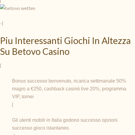
{
-}
Piu Interessanti Giochi In Altezza
Su Betovo Casino
{
Bonus successo benvenuto, ricarica settimanale 50%
magro a €250, cashback casinò live 20%, programma
VIP, tornei
{
Gli utenti mobili in Italia godono successo opzioni
successo gioco istantaneo.