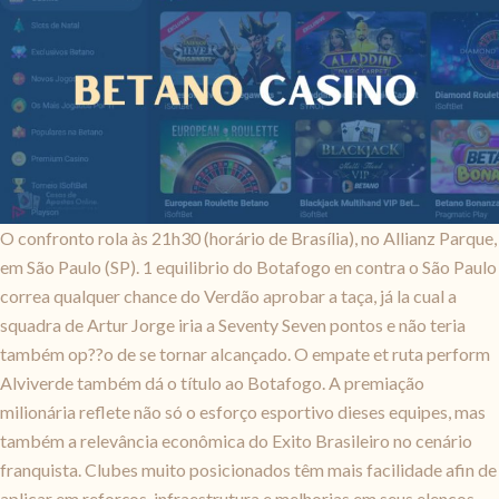
O confronto rola às 21h30 (horário de Brasília), no Allianz Parque,
em São Paulo (SP). 1 equilibrio do Botafogo en contra o São Paulo
correa qualquer chance do Verdão aprobar a taça, já la cual a
squadra de Artur Jorge iria a Seventy Seven pontos e não teria
também op??o de se tornar alcançado. O empate et ruta perform
Alviverde também dá o título ao Botafogo. A premiação
milionária reflete não só o esforço esportivo dieses equipes, mas
também a relevância econômica do Exito Brasileiro no cenário
franquista. Clubes muito posicionados têm mais facilidade afin de
aplicar em reforços, infraestrutura e melhorias em seus elencos,