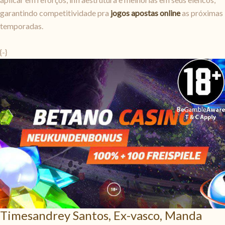
garantindo competitividade pra
jogos apostas online
as próximas
temporadas.
{
-}
Timesandrey Santos, Ex-vasco, Manda