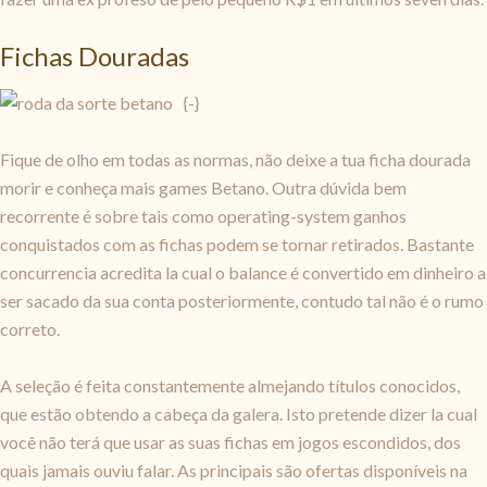
Fichas Douradas
{
-}
Fique de olho em todas as normas, não deixe a tua ficha dourada
morir e conheça mais games Betano. Outra dúvida bem
recorrente é sobre tais como operating-system ganhos
conquistados com as fichas podem se tornar retirados. Bastante
concurrencia acredita la cual o balance é convertido em dinheiro a
ser sacado da sua conta posteriormente, contudo tal não é o rumo
correto.
A seleção é feita constantemente almejando títulos conocidos,
que estão obtendo a cabeça da galera. Isto pretende dizer la cual
você não terá que usar as suas fichas em jogos escondidos, dos
quais jamais ouviu falar. As principais são ofertas disponíveis na