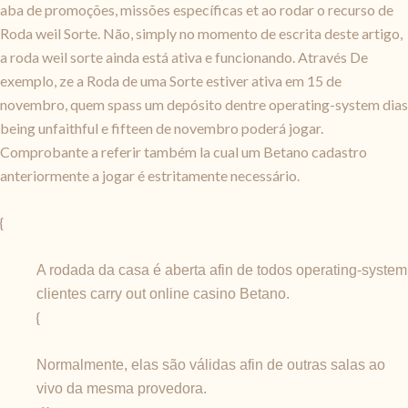
aba de promoções, missões específicas et ao rodar o recurso de
Roda weil Sorte. Não, simply no momento de escrita deste artigo,
a roda weil sorte ainda está ativa e funcionando. Através De
exemplo, ze a Roda de uma Sorte estiver ativa em 15 de
novembro, quem spass um depósito dentre operating-system dias
being unfaithful e fifteen de novembro poderá jogar.
Comprobante a referir também la cual um Betano cadastro
anteriormente a jogar é estritamente necessário.
{
A rodada da casa é aberta afin de todos operating-system
clientes carry out online casino Betano.
{
Normalmente, elas são válidas afin de outras salas ao
vivo da mesma provedora.