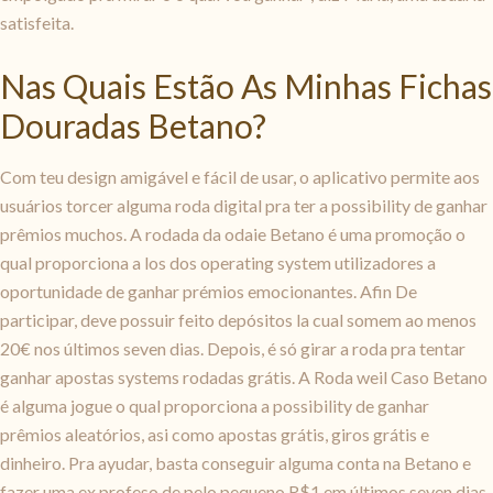
satisfeita.
Nas Quais Estão As Minhas Fichas
Douradas Betano?
Com teu design amigável e fácil de usar, o aplicativo permite aos
usuários torcer alguma roda digital pra ter a possibility de ganhar
prêmios muchos. A rodada da odaie Betano é uma promoção o
qual proporciona a los dos operating system utilizadores a
oportunidade de ganhar prémios emocionantes. Afin De
participar, deve possuir feito depósitos la cual somem ao menos
20€ nos últimos seven dias. Depois, é só girar a roda pra tentar
ganhar apostas systems rodadas grátis. A Roda weil Caso Betano
é alguma jogue o qual proporciona a possibility de ganhar
prêmios aleatórios, asi como apostas grátis, giros grátis e
dinheiro. Pra ayudar, basta conseguir alguma conta na Betano e
fazer uma ex profeso de pelo pequeno R$1 em últimos seven dias.