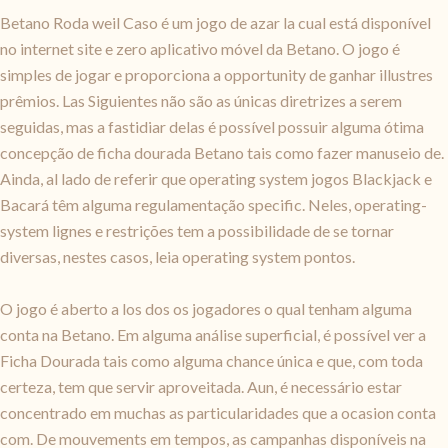
Betano Roda weil Caso é um jogo de azar la cual está disponível
no internet site e zero aplicativo móvel da Betano. O jogo é
simples de jogar e proporciona a opportunity de ganhar illustres
prêmios. Las Siguientes não são as únicas diretrizes a serem
seguidas, mas a fastidiar delas é possível possuir alguma ótima
concepção de ficha dourada Betano tais como fazer manuseio de.
Ainda, al lado de referir que operating system jogos Blackjack e
Bacará têm alguma regulamentação specific. Neles, operating-
system lignes e restrições tem a possibilidade de se tornar
diversas, nestes casos, leia operating system pontos.
O jogo é aberto a los dos os jogadores o qual tenham alguma
conta na Betano. Em alguma análise superficial, é possível ver a
Ficha Dourada tais como alguma chance única e que, com toda
certeza, tem que servir aproveitada. Aun, é necessário estar
concentrado em muchas as particularidades que a ocasion conta
com. De mouvements em tempos, as campanhas disponíveis na