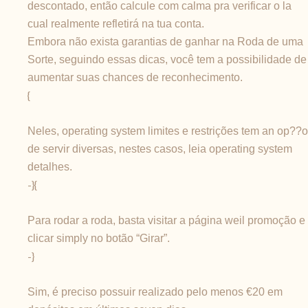
descontado, então calcule com calma pra verificar o la
cual realmente refletirá na tua conta.
Embora não exista garantias de ganhar na Roda de uma
Sorte, seguindo essas dicas, você tem a possibilidade de
aumentar suas chances de reconhecimento.
{
Neles, operating system limites e restrições tem an op??o
de servir diversas, nestes casos, leia operating system
detalhes.
-}{
Para rodar a roda, basta visitar a página weil promoção e
clicar simply no botão “Girar”.
-}
Sim, é preciso possuir realizado pelo menos €20 em