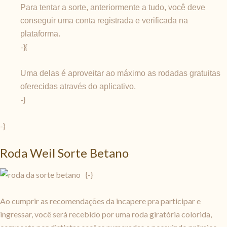
Para tentar a sorte, anteriormente a tudo, você deve
conseguir uma conta registrada e verificada na
plataforma.
-}{
Uma delas é aproveitar ao máximo as rodadas gratuitas
oferecidas através do aplicativo.
-}
-}
Roda Weil Sorte Betano
{
-}
Ao cumprir as recomendações da incapere pra participar e
ingressar, você será recebido por uma roda giratória colorida,