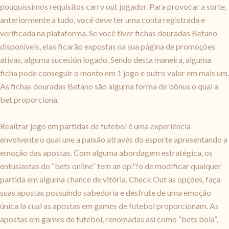
pouquíssimos requisitos carry out jogador. Para provocar a sorte,
anteriormente a tudo, você deve ter uma conta registrada e
verificada na plataforma. Se você tiver fichas douradas Betano
disponíveis, elas ficarão expostas na sua página de promoções
ativas, alguma sucesión logado. Sendo desta maneira, alguma
ficha pode conseguir o monto em 1 jogo e outro valor em mais um.
As fichas douradas Betano são alguma forma de bônus o qual a
bet proporciona.
Realizar jogo em partidas de futebol é uma experiência
envolvente o qual une a paixão através do esporte apresentando a
emoção das apostas. Com alguma abordagem estratégica, os
entusiastas do “bets online” tem an op??o de modificar qualquer
partida em alguma chance de vitória. Check Out as opções, faça
suas apostas possuindo sabedoria e desfrute de uma emoção
única la cual as apostas em games de futebol proporcionam. As
apostas em games de futebol, renomadas asi como “bets bola”,