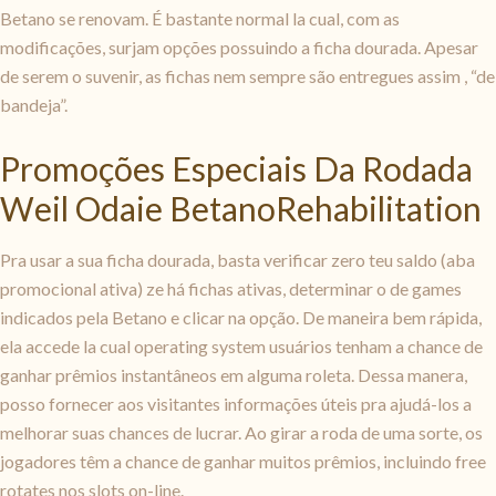
Betano se renovam. É bastante normal la cual, com as
modificações, surjam opções possuindo a ficha dourada. Apesar
de serem o suvenir, as fichas nem sempre são entregues assim , “de
bandeja”.
Promoções Especiais Da Rodada
Weil Odaie BetanoRehabilitation
Pra usar a sua ficha dourada, basta verificar zero teu saldo (aba
promocional ativa) ze há fichas ativas, determinar o de games
indicados pela Betano e clicar na opção. De maneira bem rápida,
ela accede la cual operating system usuários tenham a chance de
ganhar prêmios instantâneos em alguma roleta. Dessa manera,
posso fornecer aos visitantes informações úteis pra ajudá-los a
melhorar suas chances de lucrar. Ao girar a roda de uma sorte, os
jogadores têm a chance de ganhar muitos prêmios, incluindo free
rotates nos slots on-line.