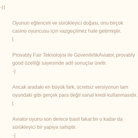
-} {
Oyunun eğlenceli ve sürükleyici doğası, onu birçok
casino oyuncusu için vazgeçilmez hale getirmiştir.
{
Provably Fair Teknolojisi ile GüvenilirlikAviator, provably
good özelliği sayesinde adil sonuçlar üretir.
-}
Ancak aradaki en büyük fark, ücretsiz versiyonun tam
oyundaki gibi gerçek para değil sanal kredi kullanmasıdır.
{
Aviator oyunu son derece basit fakat bir o kadar da
sürükleyici bir yapıya sahiptir.
-}