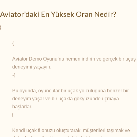
Aviator’daki En Yüksek Oran Nedir?
{
{
Aviator Demo Oyunu’nu hemen indirin ve gerçek bir uçuş
deneyimi yaşayın.
-}
Bu oyunda, oyuncular bir uçak yolculuğuna benzer bir
deneyim yaşar ve bir uçakla gökyüzünde uçmaya
başlarlar.
{
Kendi uçak filonuzu oluşturarak, müşterileri taşımak ve