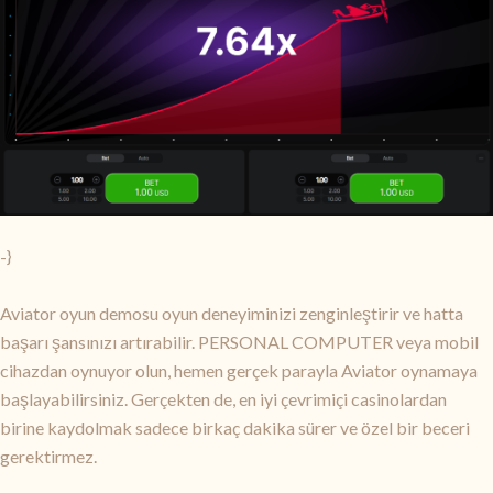
-}
Aviator oyun demosu oyun deneyiminizi zenginleştirir ve hatta
başarı şansınızı artırabilir. PERSONAL COMPUTER veya mobil
cihazdan oynuyor olun, hemen gerçek parayla Aviator oynamaya
başlayabilirsiniz. Gerçekten de, en iyi çevrimiçi casinolardan
birine kaydolmak sadece birkaç dakika sürer ve özel bir beceri
gerektirmez.