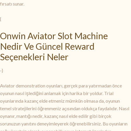
fırsatı sunar.
{
Onwin Aviator Slot Machine
Nedir Ve Güncel Reward
Seçenekleri Neler
-}
Aviator demonstration oyunları, gerçek para yatırmadan önce
oyunun nasıl işlediğini anlamak için harika bir yoldur. Trial
oyunlarında kazanç elde etmeniz mümkün olmasa da, oyunun
temel stratejilerini öğrenmeniz açısından oldukça faydalıdır. Nasıl
oynanır, mantığı nedir, kazanç nasıl elde edilir gibi birçok
sorunuzun yanıtını deneyimleyerek öğrenebilirsiniz. Bu oyunların