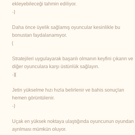
ekleyebileceği tahmin ediliyor.
-}
Daha önce üyelik sağlamış oyuncular kesinlikle bu
bonustan faydalanamıyor.
{
Stratejileri uygulayarak başarılı olmanın keyfini çıkarın ve
diğer oyunculara karşı üstünlük sağlayın.
-}{
Jetin yükselme hızı hızla belirlenir ve bahis sonuçları
hemen görüntülenir.
-}
Uçak en yüksek noktaya ulaştığında oyuncunun oyundan
ayrılması mümkün oluyor.