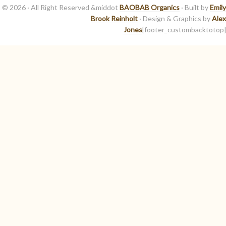
© 2026 · All Right Reserved &middot
BAOBAB Organics
· Built by
Emily
Brook Reinholt
· Design & Graphics by
Alex
Jones
[footer_custombacktotop]