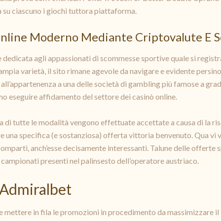
 su ciascuno i giochi tuttora piattaforma.
Online Moderno Mediante Criptovalute E
dicata agli appassionati di scommesse sportive quale si registran
pia varietà, il sito rimane agevole da navigare e evidente persino a 
 all’appartenenza a una delle società di gambling più famose a gr
mo eseguire affidamento del settore dei casinò online.
 di tutte le modalità vengono effettuate accettate a causa di la ris
are una specifica (e sostanziosa) offerta vittoria benvenuto. Qua 
 comparti, anch’esse decisamente interessanti. Talune delle offerte s
i campionati presenti nel palinsesto dell’operatore austriaco.
 Admiralbet
 mettere in fila le promozioni in procedimento da massimizzare il le