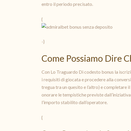
entro il periodo precisato.
{
-}
Come Possiamo Dire Ch
Con Lo Traguardo Di codesto bonus la iscrizi
i requisiti di giocata e procedere alla conve
tregua tra un quesito e l’altro) e completare
onorare le tempistiche previste dall’iniziativ
l’importo stabilito dall’operatore.
{