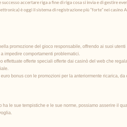
successo accertare riga a fine di riga cosa si invia e di gestire e
à Elettronica) è oggi il sistema di registrazione più “forte” nei cas
lla promozione del gioco responsabile, offrendo ai suoi utenti
e a impedire comportamenti problematici.
effettuate offerte speciali offerte dai casinò del web che regalano 
ale.
0 euro bonus con le promozioni per la anteriormente ricarica, da
ha le sue tempistiche e le sue norme, possiamo asserire il qual
voglia.