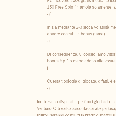
Per ricevere 300€ gratis mediante iscr
150 Free Spin finiamola solamente la 
-}{
Inizia mediante 2-3 slot a volatilità 
entrare costruiti in bonus game).
-}
Di conseguenza, vi consigliamo vittori
bonus è più o meno adatto alle vostre tr
{
Questa tipologia di giocata, difatti, è 
-}
Inoltre sono disponibili perfino i giochi da c
Ventuno. Oltre al calssico Baccarat è partec
fruitori saranno costruiti in grado di metter