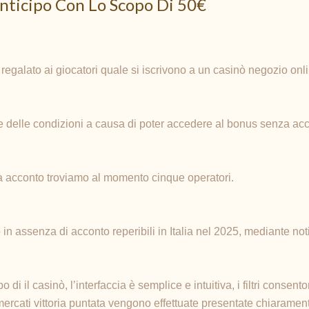
nticipo Con Lo Scopo Di 50€
 regalato ai giocatori quale si iscrivono a un casinò negozio on
 delle condizioni a causa di poter accedere al bonus senza accont
 acconto troviamo al momento cinque operatori.
in assenza di acconto reperibili in Italia nel 2025, mediante noti
i il casinò, l’interfaccia è semplice e intuitiva, i filtri cons
 mercati vittoria puntata vengono effettuate presentate chiaramen