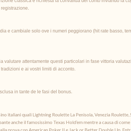
izione classica è richiesta la convalida del conto inviando la co
registrazione.
media e cambiale solo ove i numeri peggiorano (hit rate basso, te
a valutare attentamente questi particolari in fase vittoria valu
adizioni e ai vostri limiti di acconto.
esclusa in tante de le fasi del bonus.
asino italiani quali Lightning Roulette La Penisola, Venezia Roulett
ipante anche il famosissimo Texas Hold’em mentre a causa di come r
si alla prova con American Poker II e Jack or Better Double Up. Entr