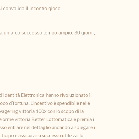
i convalida il incontro gioco.
a un arco successo tempo ampio, 30 giorni,
’Identità Elettronica, hanno rivoluzionato il
ioco d’fortuna. L’incentivo è spendibile nelle
wagering vittoria 100x con lo scopo di la
 orme vittoria Better Lottomatica e premia i
o entrare nel dettaglio andando a spiegare i
ticipo e assicurarsi successo utilizzarlo