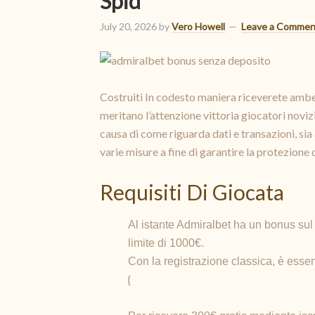
Spid
July 20, 2026
by
Vero Howell
Leave a Commen
Costruiti In codesto maniera riceverete ambed
meritano l’attenzione vittoria giocatori novi
causa di come riguarda dati e transazioni, sia
varie misure a fine di garantire la protezione d
Requisiti Di Giocata
Al istante Admiralbet ha un bonus sul
limite di 1000€.
Con la registrazione classica, è essenz
{