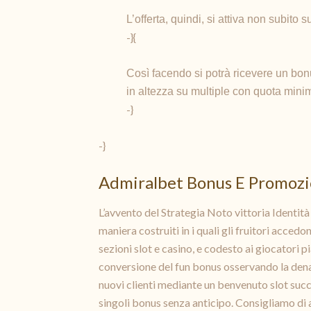
L’offerta, quindi, si attiva non subito
-}{
Così facendo si potrà ricevere un bo
in altezza su multiple con quota mini
-}
-}
Admiralbet Bonus E Promozi
L’avvento del Strategia Noto vittoria Identità
maniera costruiti in i quali gli fruitori accedo
sezioni slot e casino, e codesto ai giocatori 
conversione del fun bonus osservando la dena
nuovi clienti mediante un benvenuto slot su
singoli bonus senza anticipo. Consigliamo di a