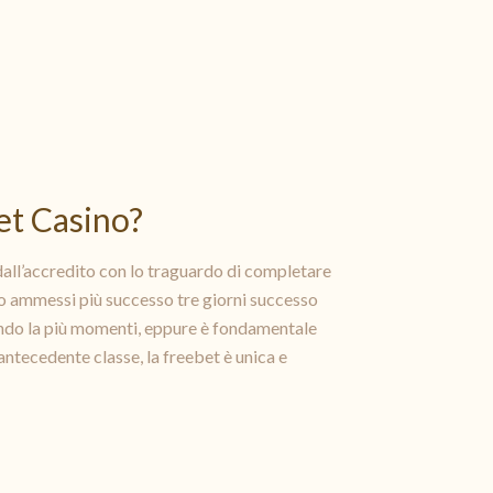
t Casino?
all’accredito con lo traguardo di completare
ono ammessi più successo tre giorni successo
rvando la più momenti, eppure è fondamentale
antecedente classe, la freebet è unica e