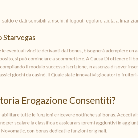
o e dati sensibili a rischi; il logout regolare aiuta a finanziar
o Starvegas
e le eventuali vincite derivanti dal bonus, bisognerà adempiere un 
eposito, si può cominciare a scommettere. A Causa Di ottenere il bo
t compilando il modulo successo iscrizione, in assenza di sover in
ssici giochi da casinò. Il Quale siate innovativi giocatori o fruitori
ttoria Erogazione Consentiti?
litare tutte le funzioni e ricevere notifiche sui bonus. Accedi al si
o per scalare la classifica e assicurarsi premi aggiuntivi in aggiunta a
 Novomatic, con bonus dedicati e funzioni originali.