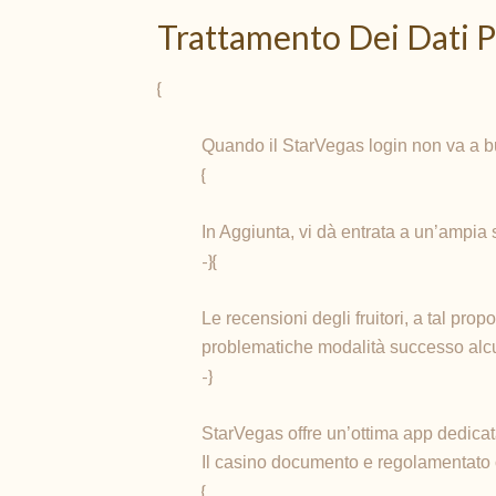
Trattamento Dei Dati P
{
Quando il StarVegas login non va a buo
{
In Aggiunta, vi dà entrata a un’ampia 
-}{
Le recensioni degli fruitori, a tal pr
problematiche modalità successo alc
-}
StarVegas offre un’ottima app dedicata 
Il casino documento e regolamentato o
{