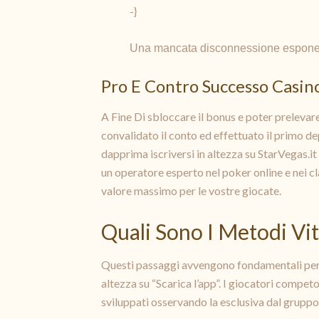
-}
Una mancata disconnessione espone sald
Pro E Contro Successo Casin
A Fine Di sbloccare il bonus e poter prelevar
convalidato il conto ed effettuato il primo d
dapprima iscriversi in altezza su StarVegas.i
un operatore esperto nel poker online e nei cla
valore massimo per le vostre giocate.
Quali Sono I Metodi Vi
Questi passaggi avvengono fondamentali per abi
altezza su “Scarica l’app”. I giocatori competon
sviluppati osservando la esclusiva dal gruppo