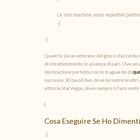
Le slot machine sono reperibili perfi
-}
-}
Quale tu sia un veterano del gioco d’azzardo n
di intrattenimento in assenza di pari. Ove sei 
destinazione perfetta con lo traguardo di
que
successo 30 tavoli live, dove incontrerai altr
vittoria StarVegas, dove sempre ti farà sent
{
Cosa Eseguire Se Ho Diment
-}