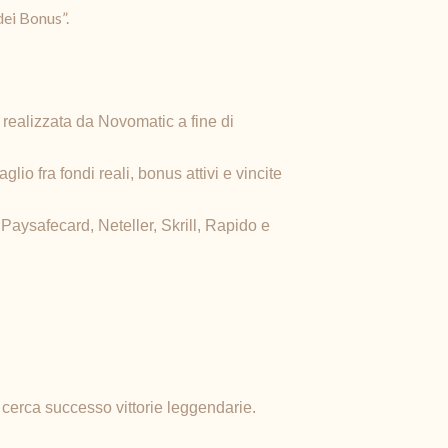
dei Bonus”.
 realizzata da Novomatic a fine di
lio fra fondi reali, bonus attivi e vincite
l, Paysafecard, Neteller, Skrill, Rapido e
n cerca successo vittorie leggendarie.