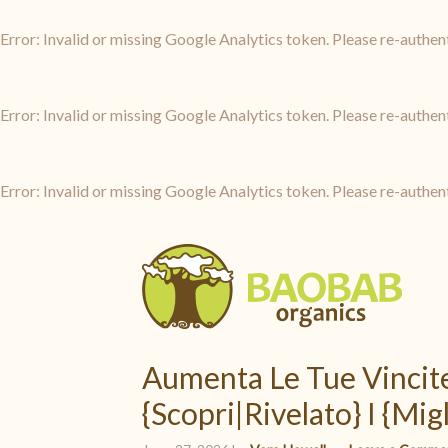
Error: Invalid or missing Google Analytics token. Please re-authen
Error: Invalid or missing Google Analytics token. Please re-authen
Error: Invalid or missing Google Analytics token. Please re-authen
Aumenta Le Tue Vincite 
{Scopri|Rivelato} I {Mig