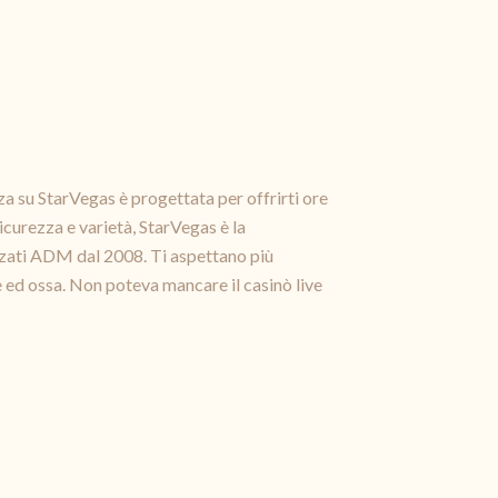
za su StarVegas è progettata per offrirti ore
sicurezza e varietà, StarVegas è la
zzati ADM dal 2008. Ti aspettano più
ne ed ossa. Non poteva mancare il casinò live