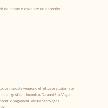
 Web del nome o eseguire un deposito
sito. Le risposte vengono effettuate aggiornate
gioco e gestione incontro. Da anni StarVegas
sistenti e pagamenti alcuni. StarVegas
nto.