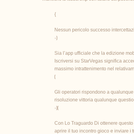
{
Nessun pericolo successo intercettazio
-}
Sia l’app ufficiale che la edizione mob
Iscriversi su StarVegas significa acce
massimo intrattenimento nel relativam
{
Gli operatori rispondono a qualunque r
risoluzione vittoria qualunque question
-}{
Con Lo Traguardo Di ottenere questo w
aprire il tuo incontro gioco e inviare i