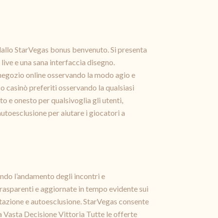
e dallo StarVegas bonus benvenuto. Si presenta
 live e una sana interfaccia disegno.
 negozio online osservando la modo agio e
 casinò preferiti osservando la qualsiasi
o e onesto per qualsivoglia gli utenti,
utoesclusione per aiutare i giocatori a
ando l’andamento degli incontri e
rasparenti e aggiornate in tempo evidente sui
mitazione e autoesclusione. StarVegas consente
 Vasta Decisione Vittoria Tutte le offerte